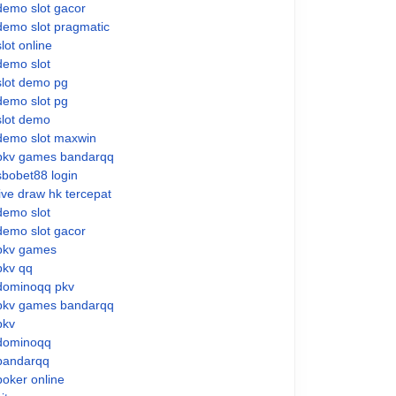
demo slot gacor
demo slot pragmatic
slot online
demo slot
slot demo pg
demo slot pg
slot demo
demo slot maxwin
pkv games bandarqq
sbobet88 login
live draw hk tercepat
demo slot
demo slot gacor
pkv games
pkv qq
dominoqq pkv
38:
pkv games bandarqq
k
pkv
matis
dominoqq
bandarqq
poker online