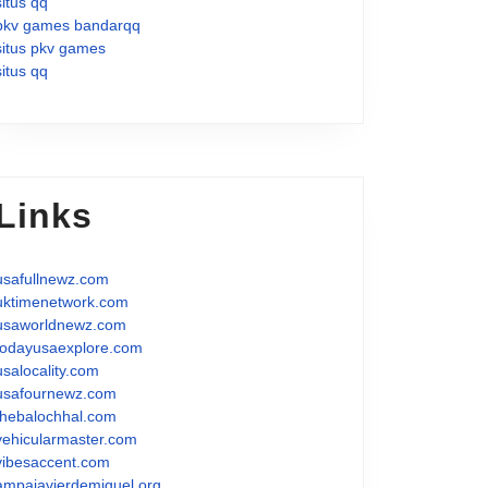
uat
situs qq
pkv games bandarqq
saran
situs pkv games
situs qq
onom
Links
usafullnewz.com
uktimenetwork.com
usaworldnewz.com
todayusaexplore.com
usalocality.com
usafournewz.com
thebalochhal.com
vehicularmaster.com
vibesaccent.com
ampajavierdemiguel.org