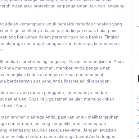
petaruh biasa atau profesional berpengalaman, taruhan langsung
ung adalah kemampuan untuk bereaksi terhadap tindakan yang
seperti gol berikutnya dalam pertandingan sepak bola, poin
eranjang berikutnya dalam pertandingan bola basket. Tingkat
ruhan olahraga dan dapat menghasilkan beberapa kemenangan
r.
8 adalah fitur streaming langsung. Hal ini memungkinkan Anda
saat Anda memasang taruhan, memberi Anda pengalaman
pat mengikuti tindakan dengan cermat dan membuat
da berdasarkan apa yang Anda lihat terjadi di lapangan.
 antarmuka yang ramah pengguna, membuatnya mudah
 dan efisien. Situs ini juga ramah seluler, memungkinkan
u tablet Anda.
aman taruhan olahraga Anda, pastikan untuk melihat taruhan
aga dan taruhan, peluang kompetitif, dan kemampuan
nang memasang taruhan secara real-time. Jangan lewatkan
i dan mulailah bertaruh pada olahraga favorit Anda dengan