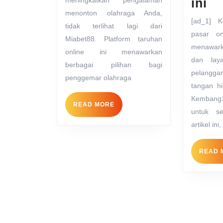
yang
Me
ini
menonton olahraga Anda,
menarik
pe
[ad_1] 
tidak terlihat lagi dari
dengan
un
pasar on
Miabet88. Platform taruhan
miabet88
Ke
menawark
online ini menawarkan
Pa
dan lay
berbagai pilihan bagi
pelanggan
ut
penggemar olahraga
tangan hi
A
Kembang
me
READ
READ MORE
untuk s
MORE
pa
artikel ini,
on
po
READ 
ini