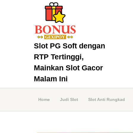
Skip
to
content
Skip
to
content
Slot PG Soft dengan
RTP Tertinggi,
Mainkan Slot Gacor
Malam Ini
Home
Judi Slot
Slot Anti Rungkad