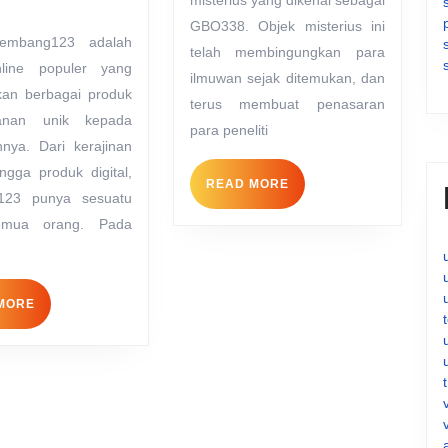
njelajahi
Memb
GBO338. Objek misterius ini
nawaran
Pena
Kembang123 adalah
telah membingungkan para
ik
Para
line populer yang
ilmuwan sejak ditemukan, dan
mbang123:
Astr
an berbagai produk
terus membuat penasaran
nduan
anan unik kepada
para peneliti
nya. Dari kerajinan
ama
ngga produk digital,
nda
READ
READ MORE
123 punya sesuatu
MORE
nuju
emua orang. Pada
sar
line
puler
READ
MORE
MORE