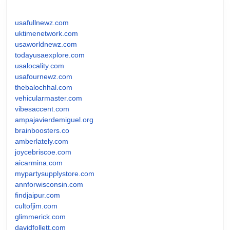
usafullnewz.com
uktimenetwork.com
usaworldnewz.com
todayusaexplore.com
usalocality.com
usafournewz.com
thebalochhal.com
vehicularmaster.com
vibesaccent.com
ampajavierdemiguel.org
brainboosters.co
amberlately.com
joycebriscoe.com
aicarmina.com
mypartysupplystore.com
annforwisconsin.com
findjaipur.com
cultofjim.com
glimmerick.com
davidfollett.com