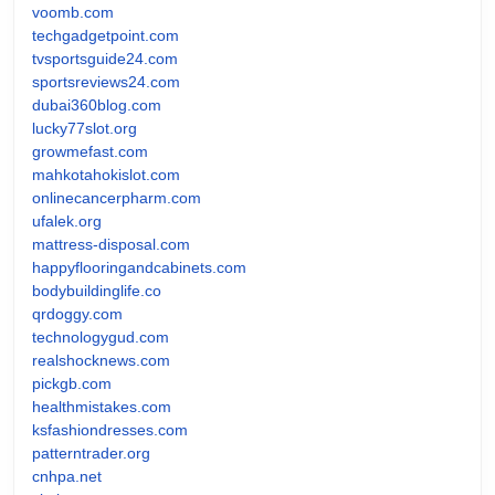
voomb.com
techgadgetpoint.com
tvsportsguide24.com
sportsreviews24.com
dubai360blog.com
lucky77slot.org
growmefast.com
mahkotahokislot.com
onlinecancerpharm.com
ufalek.org
mattress-disposal.com
happyflooringandcabinets.com
bodybuildinglife.co
qrdoggy.com
technologygud.com
realshocknews.com
pickgb.com
healthmistakes.com
ksfashiondresses.com
patterntrader.org
cnhpa.net