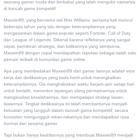
seorang gamer muda dan berbakat yang telah mengukir namanya
di kancah game kompetitif.
Maxwin89, yang bernama asli Max Williams, pertama kali muncul
beberapa tahun yang lalu dengan keterampilannya yang
mengesankan dalam game populer seperti Fortnite, Call of Duty,
dan League of Legends. Dikenal karena refleksnya yang sangat
cepat, pemikiran strategis, dan bidikannya yang sempurna,
Maxwin89 dengan cepat mendapatkan reputasi sebagai salah satu
pemain terbaik di komunitas game online.
Apa yang membedakan Maxwin89 dari gamer lainnya adalah etos
kerja dan dedikasinya yang tiada henti untuk meningkatkan
keterampilannya. Dia menghabiskan waktu berjam-jam setiap hari
untuk berlatih, menonton tayangan ulang permainannya untuk
menganalisis kesalahannya, dan mempelajari strategi lawan-
lawannya. Tingkat dedikasinya ini telah membantunya menjadi
kekuatan yang tangguh dalam kancah game kompetitif, secara
konsisten mengungguli rekan-rekannya dan mendapatkan rasa
hormat dari sesama gamer.
Tapi bukan hanya keahliannya yang membuat Maxwin89 menjadi