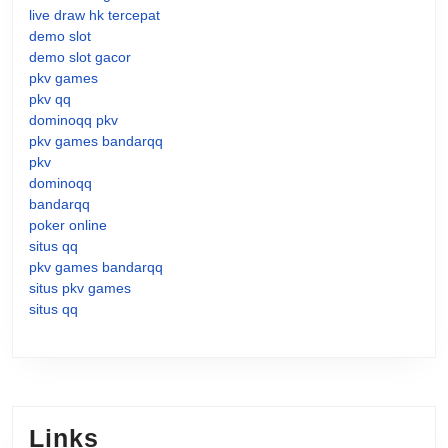
live draw hk tercepat
demo slot
demo slot gacor
pkv games
pkv qq
dominoqq pkv
pkv games bandarqq
pkv
dominoqq
bandarqq
poker online
situs qq
pkv games bandarqq
situs pkv games
situs qq
Links