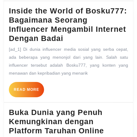
bers
Konte
Inside the World of Bosku777:
Bagaimana Seorang
Influencer Mengambil Internet
Inside
Dengan Badai
the
[ad_1] Di dunia influencer media sosial yang serba cepat,
World
ada beberapa yang menonjol dari yang lain. Salah satu
of
influencer tersebut adalah Bosku777, yang konten yang
Bosku777:
menawan dan kepribadian yang menarik
Bagaimana
READ
READ MORE
Seorang
MORE
Influencer
Mengambil
Buka Dunia yang Penuh
Internet
Kemungkinan dengan
Dengan
Platform Taruhan Online