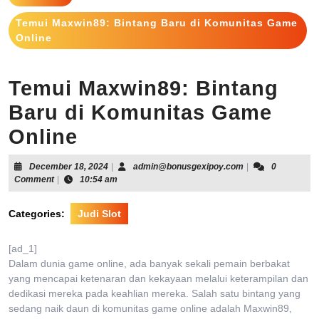
Temui Maxwin89: Bintang Baru di Komunitas Game
Online
Temui Maxwin89: Bintang
Baru di Komunitas Game
Online
December
admin@bonusgexi
December 18, 2024
|
admin@bonusgexipoy.com
|
0
18,
Comment
|
10:54 am
2024
Categories:
Judi Slot
[ad_1]
Dalam dunia game online, ada banyak sekali pemain berbakat
yang mencapai ketenaran dan kekayaan melalui keterampilan dan
dedikasi mereka pada keahlian mereka. Salah satu bintang yang
sedang naik daun di komunitas game online adalah Maxwin89,