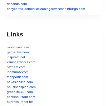
deconds.com
easycartltd-domesticcleaningservicesedinburgh.com
Links
uae-times.com
gamerifys.com
inspiratif.net
vsmsnetworks.com
offthem.com
ibommatv.com
techporfit.com
bekasionline.com
nbusinessplan.com
greenlife360.com
cantshoutitout.com
expressufabet.biz