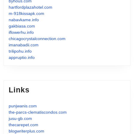
byhous.com
hartfordplazahotel.com
m-918kissapk.com
nabavkame.info
gakbiasa.com
iflowerhu.info
chicagocrystalconnection.com
imanabadii.com
trilipohu.info
appruptio.info
Links
punjwanis.com
the-parcs-clematiscondos.com
jusu-gb.com
thecarepet.com
blogwriterplus.com