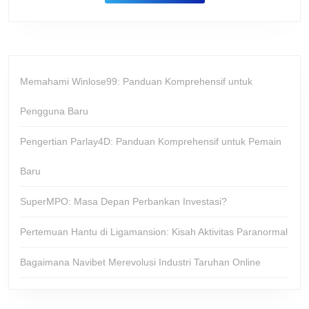
Memahami Winlose99: Panduan Komprehensif untuk
Pengguna Baru
Pengertian Parlay4D: Panduan Komprehensif untuk Pemain
Baru
SuperMPO: Masa Depan Perbankan Investasi?
Pertemuan Hantu di Ligamansion: Kisah Aktivitas Paranormal
Bagaimana Navibet Merevolusi Industri Taruhan Online