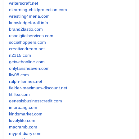
writerscraft.net
elearning-childprotection.com
wrestling4mena.com
knowledgeforall.info
brand2lastio.com
usadigitalservices.com
socialhoppers.com
creativedream.net
n2315.com
getwebonline.com
onlyfansheaven.com
lky08.com
ralph-fiennes.net
fielder-maximum-discount.net
fitfllex.com
genesisbusinesscredit.com
inforuang.com
kindsmarket.com
luvelylife.com
macramb.com
mypet-diary.com