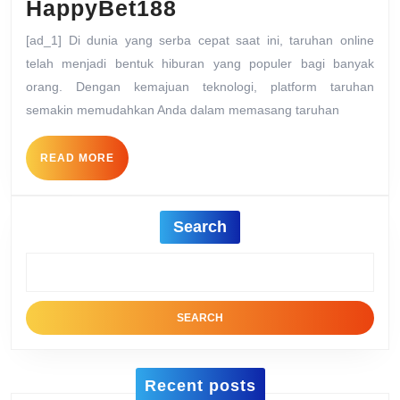
Badai
Buka
HappyBet188
Dunia
[ad_1] Di dunia yang serba cepat saat ini, taruhan online
yang
telah menjadi bentuk hiburan yang populer bagi banyak
Penuh
orang. Dengan kemajuan teknologi, platform taruhan
Kemungkinan
semakin memudahkan Anda dalam memasang taruhan
dengan
READ
READ MORE
Platform
MORE
Taruhan
Online
Search
HappyBet188
SEARCH
Recent posts