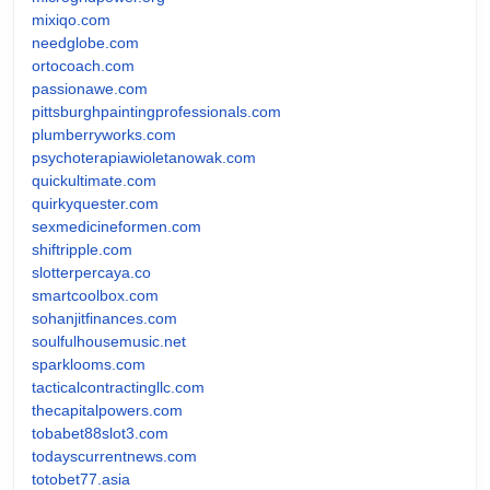
mixiqo.com
needglobe.com
ortocoach.com
passionawe.com
pittsburghpaintingprofessionals.com
plumberryworks.com
psychoterapiawioletanowak.com
quickultimate.com
quirkyquester.com
sexmedicineformen.com
shiftripple.com
slotterpercaya.co
smartcoolbox.com
sohanjitfinances.com
soulfulhousemusic.net
sparklooms.com
tacticalcontractingllc.com
thecapitalpowers.com
tobabet88slot3.com
todayscurrentnews.com
totobet77.asia