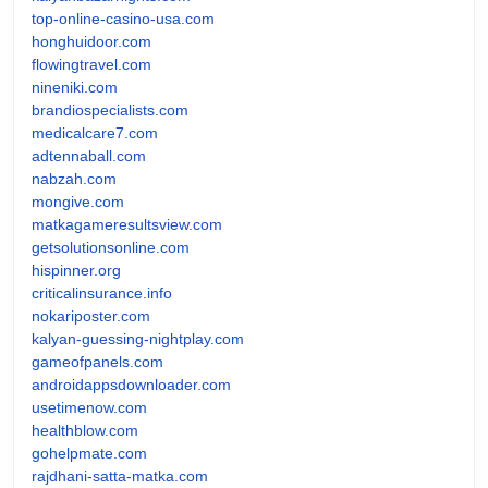
top-online-casino-usa.com
honghuidoor.com
flowingtravel.com
nineniki.com
brandiospecialists.com
medicalcare7.com
adtennaball.com
nabzah.com
mongive.com
matkagameresultsview.com
getsolutionsonline.com
hispinner.org
criticalinsurance.info
nokariposter.com
kalyan-guessing-nightplay.com
gameofpanels.com
androidappsdownloader.com
usetimenow.com
healthblow.com
gohelpmate.com
rajdhani-satta-matka.com