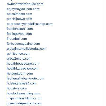
dwmsoftwarehouse.com
enjoytroyjackson.com
epicaimbots.com
etech4news.com
expresspsychedelicsshop.com
fashionistani.com
feelingswed.com
firecabal.com
forbessmagazine.com
globalmarketlivetoday.com
gpl-license.com
grow2every.com
healthhousecare.com
healthkartreview.com
helpquitporn.com
highqualitybanknote.com
hostingnews24.com
hottstyle.com
howtodiyanything.com
inspiringearthlings.com
investindependent.com