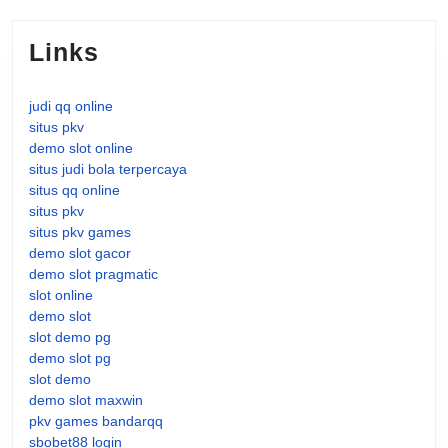
Links
judi qq online
situs pkv
demo slot online
situs judi bola terpercaya
situs qq online
situs pkv
situs pkv games
demo slot gacor
demo slot pragmatic
slot online
demo slot
slot demo pg
demo slot pg
slot demo
demo slot maxwin
pkv games bandarqq
sbobet88 login