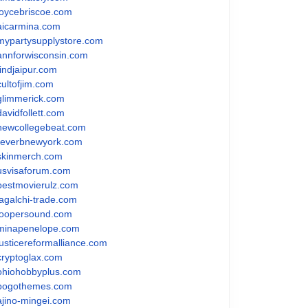
joycebriscoe.com
aicarmina.com
mypartysupplystore.com
annforwisconsin.com
findjaipur.com
cultofjim.com
glimmerick.com
davidfollett.com
newcollegebeat.com
reverbnewyork.com
skinmerch.com
usvisaforum.com
bestmovierulz.com
jagalchi-trade.com
loopersound.com
minapenelope.com
justicereformalliance.com
cryptoglax.com
ohiohobbyplus.com
bogothemes.com
ajino-mingei.com