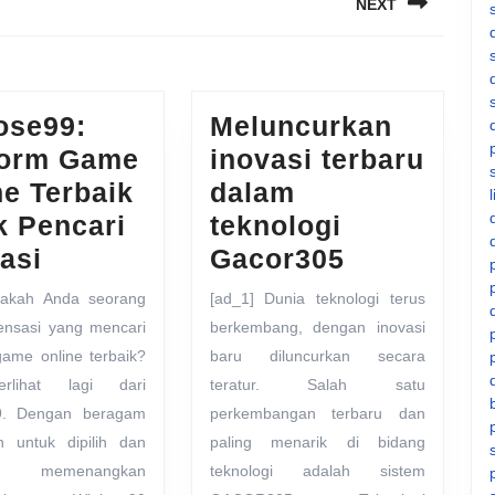
NEXT
Next
post:
ose99:
Meluncurkan
form Game
inovasi terbaru
ne Terbaik
dalam
k Pencari
teknologi
Winlose99:
Meluncurk
asi
Gacor305
Platform
inovasi
pakah Anda seorang
[ad_1] Dunia teknologi terus
Game
terbaru
ensasi yang mencari
berkembang, dengan inovasi
Online
dalam
game online terbaik?
baru diluncurkan secara
:
Terbaik
teknologi
erlihat lagi dari
teratur. Salah satu
9. Dengan beragam
perkembangan terbaru dan
untuk
Gacor305
n untuk dipilih dan
paling menarik di bidang
Pencari
g memenangkan
teknologi adalah sistem
Sensasi