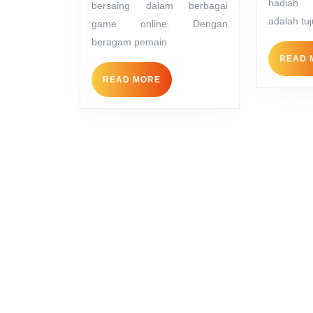
hadiah 
bersaing dalam berbagai
Berkemban
adalah tu
game online. Dengan
beragam pemain
READ 
READ
READ MORE
MORE