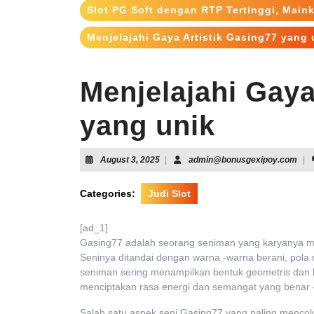
Slot PG Soft dengan RTP Tertinggi, Maink
Menjelajahi Gaya Artistik Gasing77 yang 
Menjelajahi Gaya
yang unik
August
adm
August 3, 2025
|
admin@bonusgexipoy.com
|
3,
2025
Categories:
Judi Slot
[ad_1]
Gasing77 adalah seorang seniman yang karyanya men
Seninya ditandai dengan warna -warna berani, pola
seniman sering menampilkan bentuk geometris dan b
menciptakan rasa energi dan semangat yang benar 
Salah satu aspek seni Gasing77 yang paling mencol