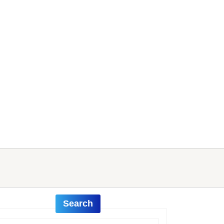
Search