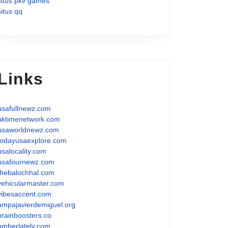
situs pkv games
situs qq
Links
usafullnewz.com
uktimenetwork.com
usaworldnewz.com
todayusaexplore.com
usalocality.com
usafournewz.com
thebalochhal.com
vehicularmaster.com
vibesaccent.com
ampajavierdemiguel.org
brainboosters.co
amberlately.com