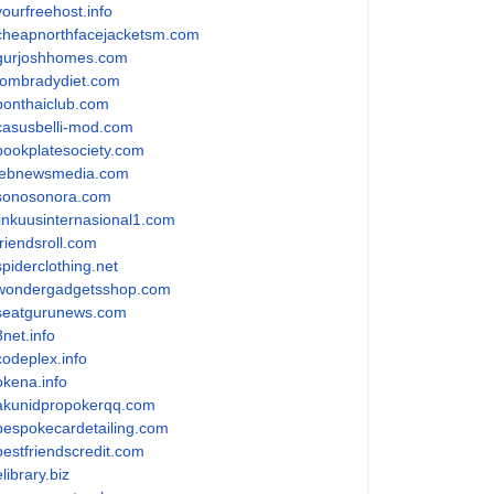
yourfreehost.info
cheapnorthfacejacketsm.com
gurjoshhomes.com
tombradydiet.com
bonthaiclub.com
casusbelli-mod.com
bookplatesociety.com
lebnewsmedia.com
sonosonora.com
linkuusinternasional1.com
friendsroll.com
spiderclothing.net
wondergadgetsshop.com
seatgurunews.com
3net.info
codeplex.info
okena.info
akunidpropokerqq.com
bespokecardetailing.com
bestfriendscredit.com
elibrary.biz