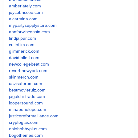
amberlately.com
joycebriscoe.com
aicarmina.com
mypartysupplystore.com
annforwisconsin.com
findjaipur.com
cultofjim.com
glimmerick.com
davidfollett.com
newcollegebeat.com
reverbnewyork.com
skinmerch.com
usvisaforum.com
bestmovierulz.com
jagalchi-trade.com
loopersound.com
minapenelope.com
justicereformalliance.com
cryptoglax.com
ohiohobbyplus.com
bogothemes.com