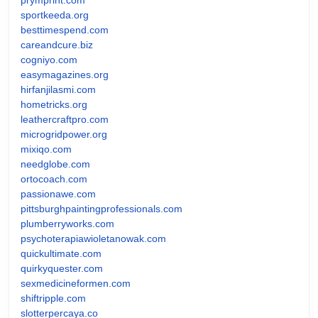
sportkeeda.org
besttimespend.com
careandcure.biz
cogniyo.com
easymagazines.org
hirfanjilasmi.com
hometricks.org
leathercraftpro.com
microgridpower.org
mixiqo.com
needglobe.com
ortocoach.com
passionawe.com
pittsburghpaintingprofessionals.com
plumberryworks.com
psychoterapiawioletanowak.com
quickultimate.com
quirkyquester.com
sexmedicineformen.com
shiftripple.com
slotterpercaya.co