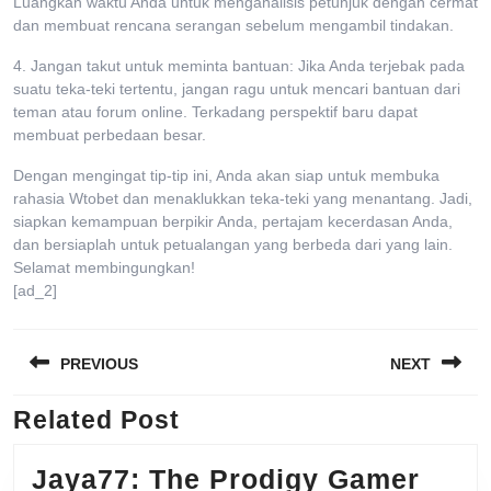
Luangkan waktu Anda untuk menganalisis petunjuk dengan cermat
dan membuat rencana serangan sebelum mengambil tindakan.
4. Jangan takut untuk meminta bantuan: Jika Anda terjebak pada
suatu teka-teki tertentu, jangan ragu untuk mencari bantuan dari
teman atau forum online. Terkadang perspektif baru dapat
membuat perbedaan besar.
Dengan mengingat tip-tip ini, Anda akan siap untuk membuka
rahasia Wtobet dan menaklukkan teka-teki yang menantang. Jadi,
siapkan kemampuan berpikir Anda, pertajam kecerdasan Anda,
dan bersiaplah untuk petualangan yang berbeda dari yang lain.
Selamat membingungkan!
[ad_2]
Post
PREVIOUS
NEXT
navigation
Related Post
Previous
Next
post:
post:
Jaya77: The Prodigy Gamer