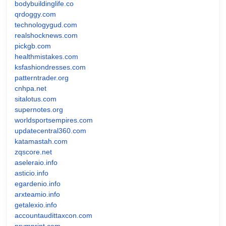
bodybuildinglife.co
qrdoggy.com
technologygud.com
realshocknews.com
pickgb.com
healthmistakes.com
ksfashiondresses.com
patterntrader.org
cnhpa.net
sitalotus.com
supernotes.org
worldsportsempires.com
updatecentral360.com
katamastah.com
zqscore.net
aseleraio.info
asticio.info
egardenio.info
arxteamio.info
getalexio.info
accountaudittaxcon.com
prymprint.com