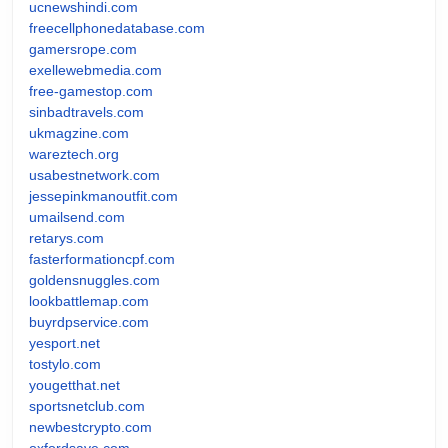
ucnewshindi.com
freecellphonedatabase.com
gamersrope.com
exellewebmedia.com
free-gamestop.com
sinbadtravels.com
ukmagzine.com
wareztech.org
usabestnetwork.com
jessepinkmanoutfit.com
umailsend.com
retarys.com
fasterformationcpf.com
goldensnuggles.com
lookbattlemap.com
buyrdpservice.com
yesport.net
tostylo.com
yougetthat.net
sportsnetclub.com
newbestcrypto.com
oxfordsave.com