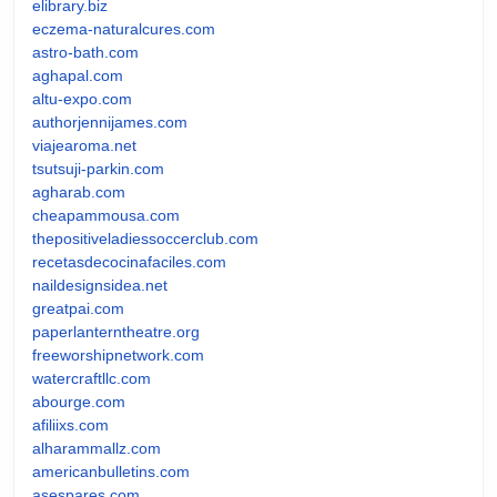
elibrary.biz
eczema-naturalcures.com
astro-bath.com
aghapal.com
altu-expo.com
authorjennijames.com
viajearoma.net
tsutsuji-parkin.com
agharab.com
cheapammousa.com
thepositiveladiessoccerclub.com
recetasdecocinafaciles.com
naildesignsidea.net
greatpai.com
paperlanterntheatre.org
freeworshipnetwork.com
watercraftllc.com
abourge.com
afiliixs.com
alharammallz.com
americanbulletins.com
asespares.com