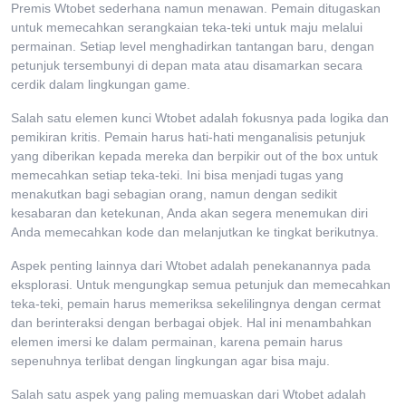
Premis Wtobet sederhana namun menawan. Pemain ditugaskan
untuk memecahkan serangkaian teka-teki untuk maju melalui
permainan. Setiap level menghadirkan tantangan baru, dengan
petunjuk tersembunyi di depan mata atau disamarkan secara
cerdik dalam lingkungan game.
Salah satu elemen kunci Wtobet adalah fokusnya pada logika dan
pemikiran kritis. Pemain harus hati-hati menganalisis petunjuk
yang diberikan kepada mereka dan berpikir out of the box untuk
memecahkan setiap teka-teki. Ini bisa menjadi tugas yang
menakutkan bagi sebagian orang, namun dengan sedikit
kesabaran dan ketekunan, Anda akan segera menemukan diri
Anda memecahkan kode dan melanjutkan ke tingkat berikutnya.
Aspek penting lainnya dari Wtobet adalah penekanannya pada
eksplorasi. Untuk mengungkap semua petunjuk dan memecahkan
teka-teki, pemain harus memeriksa sekelilingnya dengan cermat
dan berinteraksi dengan berbagai objek. Hal ini menambahkan
elemen imersi ke dalam permainan, karena pemain harus
sepenuhnya terlibat dengan lingkungan agar bisa maju.
Salah satu aspek yang paling memuaskan dari Wtobet adalah