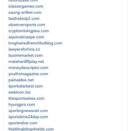
iclassicgames.com
saung-artikel.com
fasthokivip2.com
observersports.com
cryptominingplus.com
aquinoticiaspe.com
longhairedfrenchbulldog.com
lawyersforhire.co
businemarket.com
matahari88play.net
moneydescriptor.com
youthsmagazine.com
painaidee.net
sportsdarkest.com
webtoon.biz
thesportswires.com
hyungpro.com
sportingnewsnet.com
sportstime24day.com
sporteslive.com
theblingblingshields.com