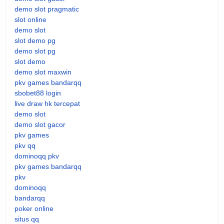
demo slot pragmatic
slot online
demo slot
slot demo pg
demo slot pg
slot demo
demo slot maxwin
pkv games bandarqq
sbobet88 login
live draw hk tercepat
demo slot
demo slot gacor
pkv games
pkv qq
dominoqq pkv
pkv games bandarqq
pkv
dominoqq
bandarqq
poker online
situs qq