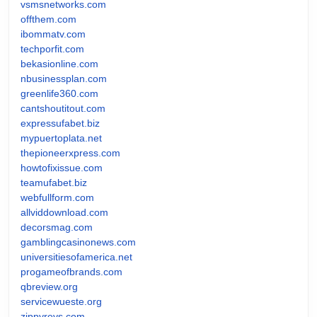
vsmsnetworks.com
offthem.com
ibommatv.com
techporfit.com
bekasionline.com
nbusinessplan.com
greenlife360.com
cantshoutitout.com
expressufabet.biz
mypuertoplata.net
thepioneerxpress.com
howtofixissue.com
teamufabet.biz
webfullform.com
allviddownload.com
decorsmag.com
gamblingcasinonews.com
universitiesofamerica.net
progameofbrands.com
qbreview.org
servicewueste.org
zippyrevs.com