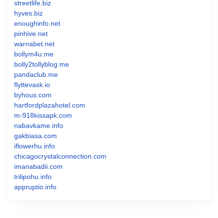
streetlife.biz
hyves.biz
enoughinfo.net
pinhive.net
warnabet.net
bollym4u.me
bolly2tollyblog.me
pandaclub.me
flyttevask.io
byhous.com
hartfordplazahotel.com
m-918kissapk.com
nabavkame.info
gakbiasa.com
iflowerhu.info
chicagocrystalconnection.com
imanabadii.com
trilipohu.info
appruptio.info