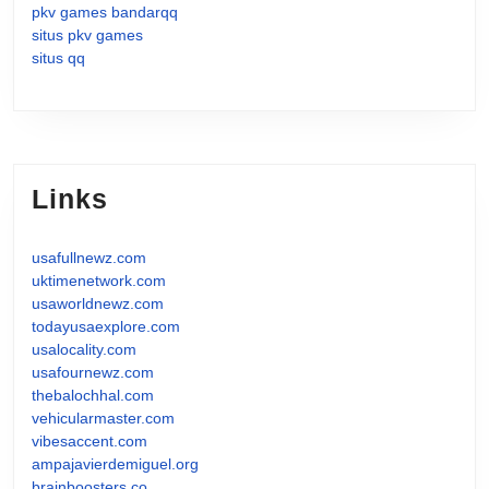
pkv games bandarqq
situs pkv games
situs qq
Links
usafullnewz.com
uktimenetwork.com
usaworldnewz.com
todayusaexplore.com
usalocality.com
usafournewz.com
thebalochhal.com
vehicularmaster.com
vibesaccent.com
ampajavierdemiguel.org
brainboosters.co