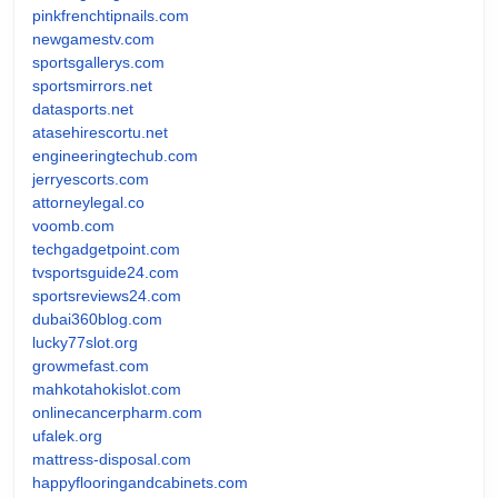
pinkfrenchtipnails.com
newgamestv.com
sportsgallerys.com
sportsmirrors.net
datasports.net
atasehirescortu.net
engineeringtechub.com
jerryescorts.com
attorneylegal.co
voomb.com
techgadgetpoint.com
tvsportsguide24.com
sportsreviews24.com
dubai360blog.com
lucky77slot.org
growmefast.com
mahkotahokislot.com
onlinecancerpharm.com
ufalek.org
mattress-disposal.com
happyflooringandcabinets.com