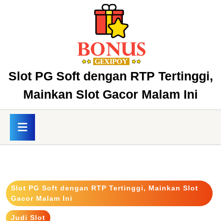
Skip
to
content
Skip
to
content
Slot PG Soft dengan RTP Tertinggi,
Mainkan Slot Gacor Malam Ini
Open
Button
Slot PG Soft dengan RTP Tertinggi, Mainkan Slot
Gacor Malam Ini
Judi Slot