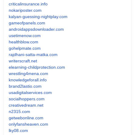
criticalinsurance.info
nokariposter.com
kalyan-guessing-nightplay.com
gameofpanels.com
androidappsdownloader.com
usetimenow.com
healthblow.com
gohelpmate.com
rajdhani-satta-matka.com
writerscraft.net
elearning-childprotection.com
wrestling4mena.com
knowledgeforall.info
brand2lastio.com
usadigitalservices.com
socialhoppers.com
creativedream.net
n2315.com
getwebonline.com
onlyfansheaven.com
lky08.com