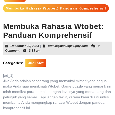
Membuka Rahasia Wtobet: Panduan Komprehensif
Membuka Rahasia Wtobet:
Panduan Komprehensif
December
admin@bonusgexi
December 29, 2024
|
admin@bonusgexipoy.com
|
0
29,
Comment
|
6:33 am
2024
Categories:
Judi Slot
[ad_1]
Jika Anda adalah seseorang yang menyukai misteri yang bagus,
maka Anda siap menikmati Wtobet. Game puzzle yang menarik ini
telah memikat para pemain dengan levelnya yang menantang dan
petunjuk yang samar. Tapi jangan takut, karena kami di sini untuk
membantu Anda mengungkap rahasia Wtobet dengan panduan
komprehensif ini.