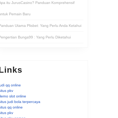
Apa itu JurusCasino? Panduan Komprehensif
untuk Pemain Baru
Panduan Utama Plisbet: Yang Perlu Anda Ketahui
Pengertian Bunga99 : Yang Perlu Diketahui
Links
judi qq online
situs pkv
demo slot online
situs judi bola terpercaya
situs qq online
situs pkv