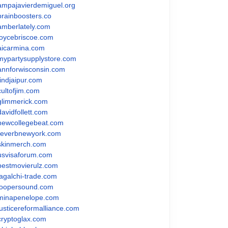
ampajavierdemiguel.org
brainboosters.co
amberlately.com
joycebriscoe.com
aicarmina.com
mypartysupplystore.com
annforwisconsin.com
findjaipur.com
cultofjim.com
glimmerick.com
davidfollett.com
newcollegebeat.com
reverbnewyork.com
skinmerch.com
usvisaforum.com
bestmovierulz.com
jagalchi-trade.com
loopersound.com
minapenelope.com
justicereformalliance.com
cryptoglax.com