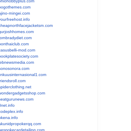
ohiohobbyplus.com
bogothemes.com
ajino-mingei.com
yourfreehost.info
cheapnorthfacejacketsm.com
gurjoshhomes.com
tombradydiet.com
bonthaiclub.com
casusbelli-mod.com
bookplatesociety.com
lebnewsmedia.com
sonosonora.com
linkuusinternasional1.com
friendsroll.com
spiderclothing.net
wondergadgetsshop.com
seatgurunews.com
3net.info
codeplex.info
okena.info
akunidpropokerqq.com
bespokecardetailing.com