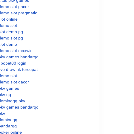
situs pkv games
demo slot gacor
demo slot pragmatic
slot online
demo slot
slot demo pg
demo slot pg
slot demo
demo slot maxwin
pkv games bandarqq
sbobet88 login
live draw hk tercepat
demo slot
demo slot gacor
pkv games
pkv qq
dominoqq pkv
pkv games bandarqq
pkv
dominoqq
bandarqq
poker online