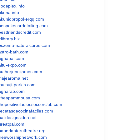
codeplex.info
okena.info
akunidpropokerqq.com
bespokecardetailing.com
bestfriendscredit.com
elibrary.biz
eczema-naturalcures.com
astro-bath.com
aghapal.com
altu-expo.com
authorjennijames.com
viajearoma.net
tsutsuji-parkin.com
agharab.com
cheapammousa.com
thepositiveladiessoccerclub.com
recetasdecocinafaciles.com
naildesignsidea.net
greatpai.com
paperlanterntheatre.org
freeworshipnetwork.com