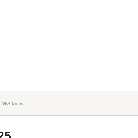
Slot Demo
25