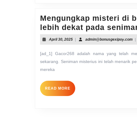
Mengungkap misteri di b
lebih dekat pada senima
April
ad
April 30, 2025
|
admin@bonusgexipoy.com
|
30,
2025
[ad_1] Gacor268 adalah nama yang telah me
sekarang. Seniman misterius ini telah menarik p
mereka
READ
READ MORE
MORE