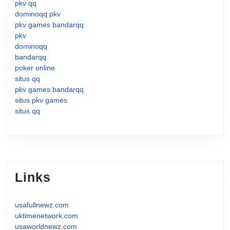
pkv qq
dominoqq pkv
pkv games bandarqq
pkv
dominoqq
bandarqq
poker online
situs qq
pkv games bandarqq
situs pkv games
situs qq
Links
usafullnewz.com
uktimenetwork.com
usaworldnewz.com