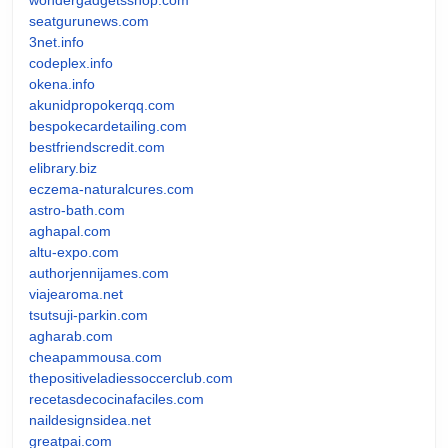
seatgurunews.com
3net.info
codeplex.info
okena.info
akunidpropokerqq.com
bespokecardetailing.com
bestfriendscredit.com
elibrary.biz
eczema-naturalcures.com
astro-bath.com
aghapal.com
altu-expo.com
authorjennijames.com
viajearoma.net
tsutsuji-parkin.com
agharab.com
cheapammousa.com
thepositiveladiessoccerclub.com
recetasdecocinafaciles.com
naildesignsidea.net
greatpai.com