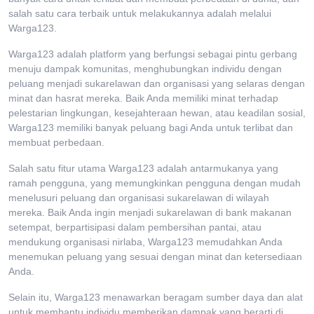
salah satu cara terbaik untuk melakukannya adalah melalui
Warga123.
Warga123 adalah platform yang berfungsi sebagai pintu gerbang
menuju dampak komunitas, menghubungkan individu dengan
peluang menjadi sukarelawan dan organisasi yang selaras dengan
minat dan hasrat mereka. Baik Anda memiliki minat terhadap
pelestarian lingkungan, kesejahteraan hewan, atau keadilan sosial,
Warga123 memiliki banyak peluang bagi Anda untuk terlibat dan
membuat perbedaan.
Salah satu fitur utama Warga123 adalah antarmukanya yang
ramah pengguna, yang memungkinkan pengguna dengan mudah
menelusuri peluang dan organisasi sukarelawan di wilayah
mereka. Baik Anda ingin menjadi sukarelawan di bank makanan
setempat, berpartisipasi dalam pembersihan pantai, atau
mendukung organisasi nirlaba, Warga123 memudahkan Anda
menemukan peluang yang sesuai dengan minat dan ketersediaan
Anda.
Selain itu, Warga123 menawarkan beragam sumber daya dan alat
untuk membantu individu memberikan dampak yang berarti di