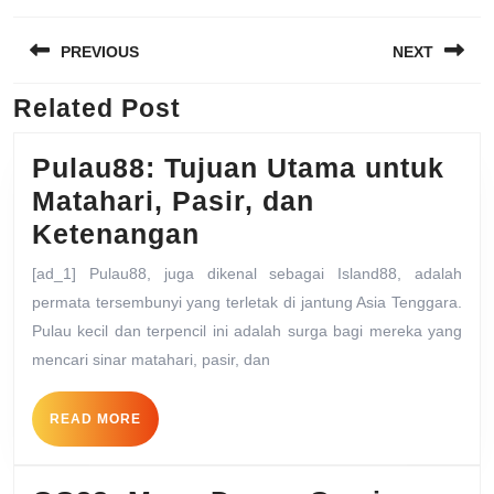
Post
PREVIOUS
NEXT
navigation
Related Post
Previous
Next
post:
post:
Pulau88: Tujuan Utama untuk
Matahari, Pasir, dan
Pulau88:
Ketenangan
Tujuan
[ad_1] Pulau88, juga dikenal sebagai Island88, adalah
Utama
permata tersembunyi yang terletak di jantung Asia Tenggara.
untuk
Pulau kecil dan terpencil ini adalah surga bagi mereka yang
Matahari,
mencari sinar matahari, pasir, dan
Pasir,
READ
READ MORE
dan
MORE
Ketenangan