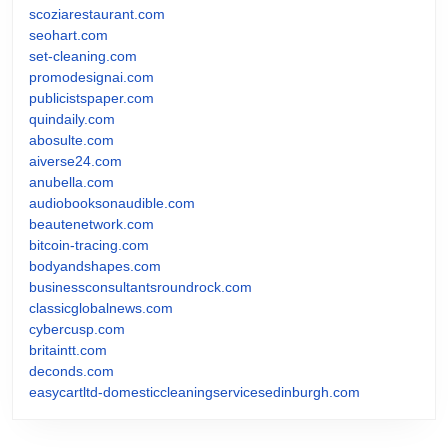
scoziarestaurant.com
seohart.com
set-cleaning.com
promodesignai.com
publicistspaper.com
quindaily.com
abosulte.com
aiverse24.com
anubella.com
audiobooksonaudible.com
beautenetwork.com
bitcoin-tracing.com
bodyandshapes.com
businessconsultantsroundrock.com
classicglobalnews.com
cybercusp.com
britaintt.com
deconds.com
easycartltd-domesticcleaningservicesedinburgh.com