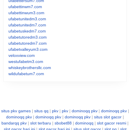
ufabettersum7.com
ufabettinwm7.com
ufabettinwum3.com
ufabetunitedm3.com
ufabetunitedm7.com
ufabetuskedm7.com
ufabetutoredm3.com
ufabetutoredm7.com
ufabetvalleyum3.com
veloxview.com
westufabetm3.com
whiskeybrothersllc.com
wildufabetum7.com
situs pkv games
|
situs qq
|
pkv
|
pkv
|
dominoqq pkv
|
dominoqq pkv
|
dominoqq pkv
|
dominoqq pkv
|
dominoqq pkv
|
situs slot gacor
|
bandarqq pkv
|
slot terbaru
|
sbobet88
|
dominoqq
|
slot gacor resmi
|
slot gacor hari ini
|
slot gacor hari ini
|
situs slot gacor
|
slot pg
|
slot