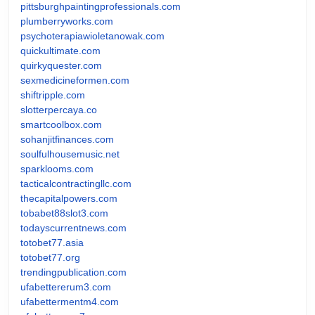
pittsburghpaintingprofessionals.com
plumberryworks.com
psychoterapiawioletanowak.com
quickultimate.com
quirkyquester.com
sexmedicineformen.com
shiftripple.com
slotterpercaya.co
smartcoolbox.com
sohanjitfinances.com
soulfulhousemusic.net
sparklooms.com
tacticalcontractingllc.com
thecapitalpowers.com
tobabet88slot3.com
todayscurrentnews.com
totobet77.asia
totobet77.org
trendingpublication.com
ufabettererum3.com
ufabettermentm4.com