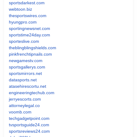
sportsdarkest.com
webtoon.biz
thesportswires.com
hyungpro.com
sportingnewsnet.com
sportstime24day.com
sporteslive.com
theblingblingshields.com
pinkfrenchtipnails.com
newgamestv.com
sportsgallerys.com
sportsmirrors.net
datasports.net
atasehirescortu.net
engineeringtechub.com
jerryescorts.com
attorneylegal.co
voomb.com
techgadgetpoint.com
tvsportsguide24.com
sportsreviews24.com