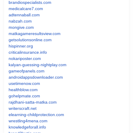
brandiospecialists.com
medicalcare7.com
adtennaball.com
nabzah.com
mongive.com
matkagameresultsview.com
getsolutionsonline.com
hispinner.org
criticalinsurance.info
nokariposter.com
kalyan-guessing-nightplay.com
gameofpanels.com
androidappsdownloader.com
usetimenow.com
healthblow.com
gohelpmate.com
rajdhani-satta-matka.com
writerscraft.net
elearning-childprotection.com
wrestling4mena.com
knowledgeforall.info