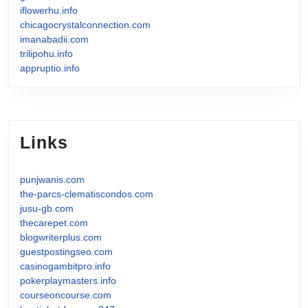
iflowerhu.info
chicagocrystalconnection.com
imanabadii.com
trilipohu.info
appruptio.info
Links
punjwanis.com
the-parcs-clematiscondos.com
jusu-gb.com
thecarepet.com
blogwriterplus.com
guestpostingseo.com
casinogambitpro.info
pokerplaymasters.info
courseoncourse.com