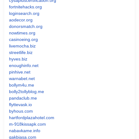
cysapluscertification.org
fortnitehacks.org
loginsearch.org
aodecor.org
donorsmatch.org
nowtimes.org
casinoeing.org
livemocha.biz
streetlife.biz
hyves.biz
enoughinfo.net
pinhive.net
warnabet.net
bollym4u.me
bolly2tollyblog.me
pandaclub.me
flyttevask.io
byhous.com
hartfordplazahotel.com
m-918kissapk.com
nabavkame.info
gakbiasa.com