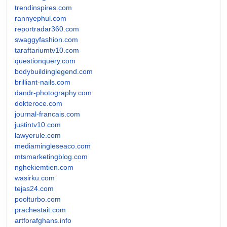
trendinspires.com
rannyephul.com
reportradar360.com
swaggyfashion.com
taraftariumtv10.com
questionquery.com
bodybuildinglegend.com
brilliant-nails.com
dandr-photography.com
dokteroce.com
journal-francais.com
justintv10.com
lawyerule.com
mediamingleseaco.com
mtsmarketingblog.com
nghekiemtien.com
wasirku.com
tejas24.com
poolturbo.com
prachestait.com
artforafghans.info