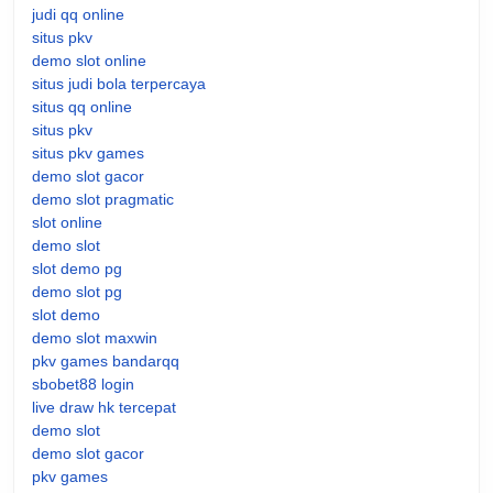
judi qq online
situs pkv
demo slot online
situs judi bola terpercaya
situs qq online
situs pkv
situs pkv games
demo slot gacor
demo slot pragmatic
slot online
demo slot
slot demo pg
demo slot pg
slot demo
demo slot maxwin
pkv games bandarqq
sbobet88 login
live draw hk tercepat
demo slot
demo slot gacor
pkv games