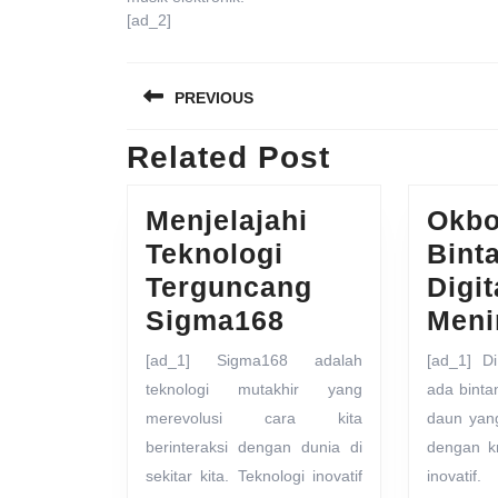
[ad_2]
Post
PREVIOUS
navigation
Related Post
Previous
post:
Menjelajahi
Okbo
Teknologi
Bint
Terguncang
Digi
Menjelajahi
Sigma168
Meni
Teknologi
[ad_1] Sigma168 adalah
[ad_1] Di
Terguncang
teknologi mutakhir yang
ada binta
Sigma168
merevolusi cara kita
daun yan
berinteraksi dengan dunia di
dengan k
sekitar kita. Teknologi inovatif
inovatif