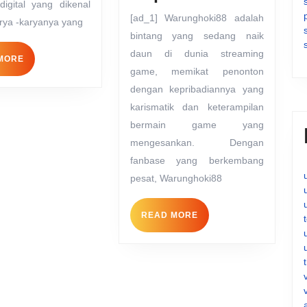
igital yang dikenal
Bangkitnya
[ad_1] Warunghoki88 adalah
rya -karyanya yang
Warunghoki
bintang yang sedang naik
Pandangan
daun di dunia streaming
READ
MORE
ke
MORE
game, memikat penonton
dengan kepribadiannya yang
dalam
karismatik dan keterampilan
Keberhasila
bermain game yang
Streamer
mengesankan. Dengan
Gaming
fanbase yang berkembang
Populer
pesat, Warunghoki88
READ
READ MORE
MORE