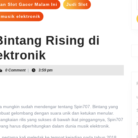
an Slot Gacor Malam Ini
Judi Slot
 musik elektronik
intang Rising di
ektronik
n@bonusgexipoy.com
0 Comment
|
3:59 pm
da mungkin sudah mendengar tentang Spin707. Bintang yang
embuat gelombang dengan suara unik dan ketukan menular.
gkaian rilis yang sukses di bawah ikat pinggangnya, Spin707
ang harus diperhitungkan dalam dunia musik elektronik.
 pertama kali meledak ke tempat kejadian pada tahun 2018