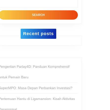
SEARCH
Recent posts
Pengertian Parlay4D: Panduan Komprehensif
untuk Pemain Baru
SuperMPO: Masa Depan Perbankan Investasi?
Pertemuan Hantu di Ligamansion: Kisah Aktivitas
Paranormal