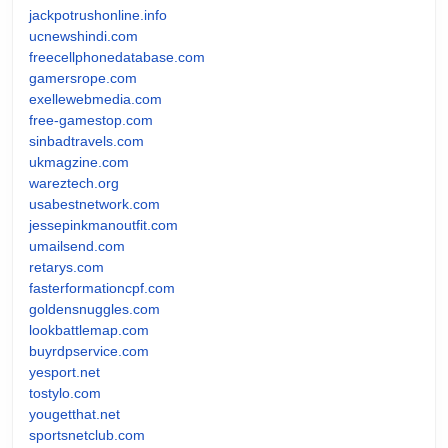
jackpotrushonline.info
ucnewshindi.com
freecellphonedatabase.com
gamersrope.com
exellewebmedia.com
free-gamestop.com
sinbadtravels.com
ukmagzine.com
wareztech.org
usabestnetwork.com
jessepinkmanoutfit.com
umailsend.com
retarys.com
fasterformationcpf.com
goldensnuggles.com
lookbattlemap.com
buyrdpservice.com
yesport.net
tostylo.com
yougetthat.net
sportsnetclub.com