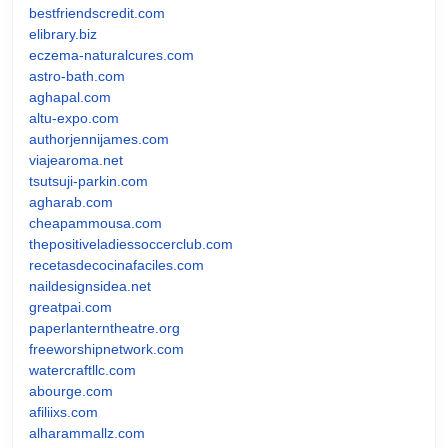
bestfriendscredit.com
elibrary.biz
eczema-naturalcures.com
astro-bath.com
aghapal.com
altu-expo.com
authorjennijames.com
viajearoma.net
tsutsuji-parkin.com
agharab.com
cheapammousa.com
thepositiveladiessoccerclub.com
recetasdecocinafaciles.com
naildesignsidea.net
greatpai.com
paperlanterntheatre.org
freeworshipnetwork.com
watercraftllc.com
abourge.com
afiliixs.com
alharammallz.com