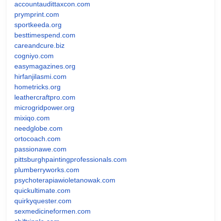
accountaudittaxcon.com
prymprint.com
sportkeeda.org
besttimespend.com
careandcure.biz
cogniyo.com
easymagazines.org
hirfanjilasmi.com
hometricks.org
leathercraftpro.com
microgridpower.org
mixiqo.com
needglobe.com
ortocoach.com
passionawe.com
pittsburghpaintingprofessionals.com
plumberryworks.com
psychoterapiawioletanowak.com
quickultimate.com
quirkyquester.com
sexmedicineformen.com