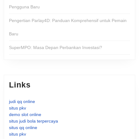
Pengguna Baru
Pengertian Parlay4D: Panduan Komprehensif untuk Pemain
Baru
SuperMPO: Masa Depan Perbankan Investasi?
Links
judi qq online
situs pkv
demo slot online
situs judi bola terpercaya
situs qq online
situs pkv