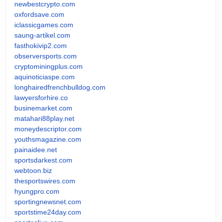
newbestcrypto.com
oxfordsave.com
iclassicgames.com
saung-artikel.com
fasthokivip2.com
observersports.com
cryptominingplus.com
aquinoticiaspe.com
longhairedfrenchbulldog.com
lawyersforhire.co
businemarket.com
matahari88play.net
moneydescriptor.com
youthsmagazine.com
painaidee.net
sportsdarkest.com
webtoon.biz
thesportswires.com
hyungpro.com
sportingnewsnet.com
sportstime24day.com