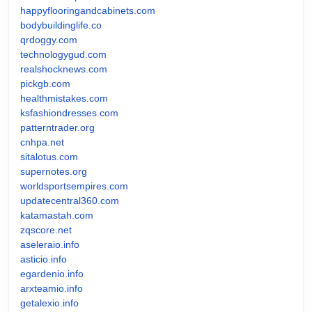
happyflooringandcabinets.com
bodybuildinglife.co
qrdoggy.com
technologygud.com
realshocknews.com
pickgb.com
healthmistakes.com
ksfashiondresses.com
patterntrader.org
cnhpa.net
sitalotus.com
supernotes.org
worldsportsempires.com
updatecentral360.com
katamastah.com
zqscore.net
aseleraio.info
asticio.info
egardenio.info
arxteamio.info
getalexio.info