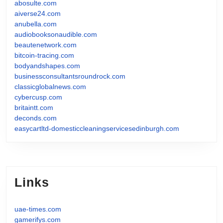
abosulte.com
aiverse24.com
anubella.com
audiobooksonaudible.com
beautenetwork.com
bitcoin-tracing.com
bodyandshapes.com
businessconsultantsroundrock.com
classicglobalnews.com
cybercusp.com
britaintt.com
deconds.com
easycartltd-domesticcleaningservicesedinburgh.com
Links
uae-times.com
gamerifys.com