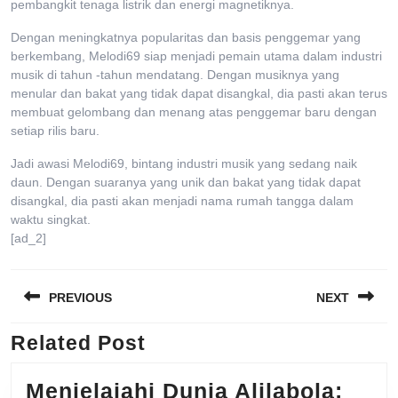
pembangkit tenaga listrik dan energi magnetiknya.
Dengan meningkatnya popularitas dan basis penggemar yang
berkembang, Melodi69 siap menjadi pemain utama dalam industri
musik di tahun -tahun mendatang. Dengan musiknya yang
menular dan bakat yang tidak dapat disangkal, dia pasti akan terus
membuat gelombang dan menang atas penggemar baru dengan
setiap rilis baru.
Jadi awasi Melodi69, bintang industri musik yang sedang naik
daun. Dengan suaranya yang unik dan bakat yang tidak dapat
disangkal, dia pasti akan menjadi nama rumah tangga dalam
waktu singkat.
[ad_2]
Post
PREVIOUS
NEXT
navigation
Related Post
Previous
Next
post:
post:
Menjelajahi Dunia Alilabola: