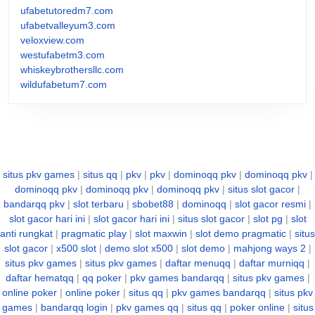
ufabetutoredm7.com
ufabetvalleyum3.com
veloxview.com
westufabetm3.com
whiskeybrothersllc.com
wildufabetum7.com
situs pkv games
|
situs qq
|
pkv
|
pkv
|
dominoqq pkv
|
dominoqq pkv
|
dominoqq pkv
|
dominoqq pkv
|
dominoqq pkv
|
situs slot gacor
|
bandarqq pkv
|
slot terbaru
|
sbobet88
|
dominoqq
|
slot gacor resmi
|
slot gacor hari ini
|
slot gacor hari ini
|
situs slot gacor
|
slot pg
|
slot
anti rungkat
|
pragmatic play
|
slot maxwin
|
slot demo pragmatic
|
situs
slot gacor
|
x500 slot
|
demo slot x500
|
slot demo
|
mahjong ways 2
|
situs pkv games
|
situs pkv games
|
daftar menuqq
|
daftar murniqq
|
daftar hematqq
|
qq poker
|
pkv games bandarqq
|
situs pkv games
|
online poker
|
online poker
|
situs qq
|
pkv games bandarqq
|
situs pkv
games
|
bandarqq login
|
pkv games qq
|
situs qq
|
poker online
|
situs