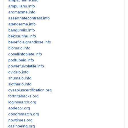
ampullahu.info
aromaxme.info
asserthatecontrast.info
atenderme.info
bangumiio.info
bekosunhu.info
beneficialgrandiose.info
blomaio.info
dosellinfoplete.info
podtubeio.info
powerfulvolatile.info
qvidsio.info
shumaio.info
slotherio.info
cysapluscertification.org
fortnitehacks.org
loginsearch.org
aodecor.org
donorsmatch.org
nowtimes.org
casinoeing.org