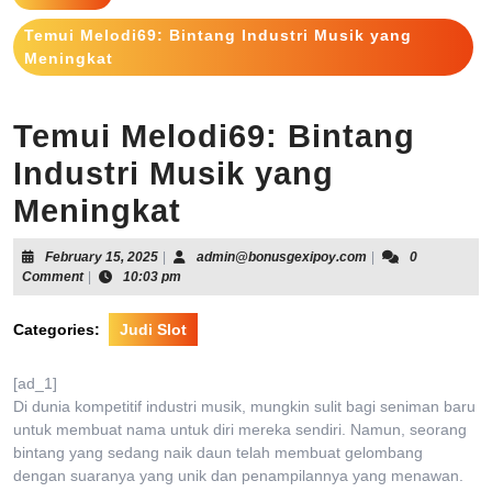
Temui Melodi69: Bintang Industri Musik yang
Meningkat
Temui Melodi69: Bintang
Industri Musik yang
Meningkat
February
admin@bonusgexip
February 15, 2025
|
admin@bonusgexipoy.com
|
0
15,
Comment
|
10:03 pm
2025
Categories:
Judi Slot
[ad_1]
Di dunia kompetitif industri musik, mungkin sulit bagi seniman baru
untuk membuat nama untuk diri mereka sendiri. Namun, seorang
bintang yang sedang naik daun telah membuat gelombang
dengan suaranya yang unik dan penampilannya yang menawan.