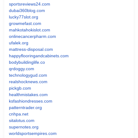
sportsreviews24.com
dubai360blog.com
lucky77slot.org
growmefast.com
mahkotahokislot.com
onlinecancerpharm.com
ufalek.org
mattress-disposal.com
happyflooringandcabinets.com
bodybuildinglife.co
qrdoggy.com
technologygud.com
realshocknews.com
pickgb.com
healthmistakes.com
ksfashiondresses.com
patterntrader.org
cnhpa.net
sitalotus.com
supernotes.org
worldsportsempires.com