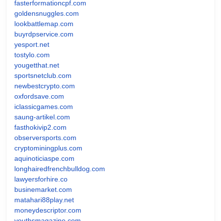
fasterformationcpf.com
goldensnuggles.com
lookbattlemap.com
buyrdpservice.com
yesport.net
tostylo.com
yougetthat.net
sportsnetclub.com
newbestcrypto.com
oxfordsave.com
iclassicgames.com
saung-artikel.com
fasthokivip2.com
observersports.com
cryptominingplus.com
aquinoticiaspe.com
longhairedfrenchbulldog.com
lawyersforhire.co
businemarket.com
matahari88play.net
moneydescriptor.com
youthsmagazine.com