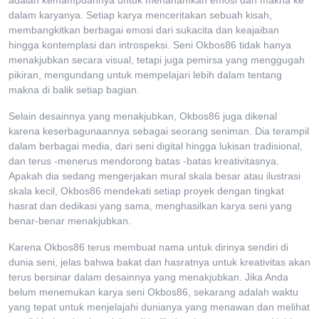
adalah kemampuannya untuk menanamkan emosi dan makna ke
dalam karyanya. Setiap karya menceritakan sebuah kisah,
membangkitkan berbagai emosi dari sukacita dan keajaiban
hingga kontemplasi dan introspeksi. Seni Okbos86 tidak hanya
menakjubkan secara visual, tetapi juga pemirsa yang menggugah
pikiran, mengundang untuk mempelajari lebih dalam tentang
makna di balik setiap bagian.
Selain desainnya yang menakjubkan, Okbos86 juga dikenal
karena keserbagunaannya sebagai seorang seniman. Dia terampil
dalam berbagai media, dari seni digital hingga lukisan tradisional,
dan terus -menerus mendorong batas -batas kreativitasnya.
Apakah dia sedang mengerjakan mural skala besar atau ilustrasi
skala kecil, Okbos86 mendekati setiap proyek dengan tingkat
hasrat dan dedikasi yang sama, menghasilkan karya seni yang
benar-benar menakjubkan.
Karena Okbos86 terus membuat nama untuk dirinya sendiri di
dunia seni, jelas bahwa bakat dan hasratnya untuk kreativitas akan
terus bersinar dalam desainnya yang menakjubkan. Jika Anda
belum menemukan karya seni Okbos86, sekarang adalah waktu
yang tepat untuk menjelajahi dunianya yang menawan dan melihat