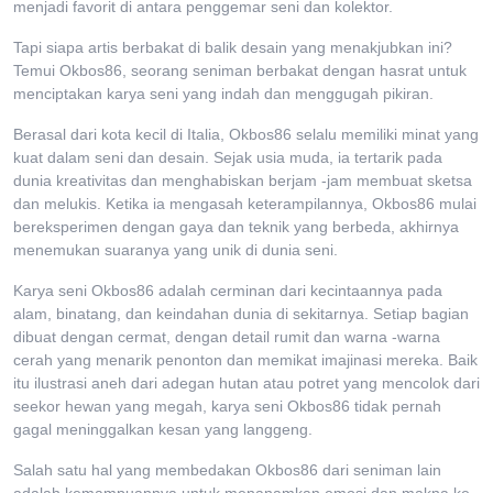
menjadi favorit di antara penggemar seni dan kolektor.
Tapi siapa artis berbakat di balik desain yang menakjubkan ini?
Temui Okbos86, seorang seniman berbakat dengan hasrat untuk
menciptakan karya seni yang indah dan menggugah pikiran.
Berasal dari kota kecil di Italia, Okbos86 selalu memiliki minat yang
kuat dalam seni dan desain. Sejak usia muda, ia tertarik pada
dunia kreativitas dan menghabiskan berjam -jam membuat sketsa
dan melukis. Ketika ia mengasah keterampilannya, Okbos86 mulai
bereksperimen dengan gaya dan teknik yang berbeda, akhirnya
menemukan suaranya yang unik di dunia seni.
Karya seni Okbos86 adalah cerminan dari kecintaannya pada
alam, binatang, dan keindahan dunia di sekitarnya. Setiap bagian
dibuat dengan cermat, dengan detail rumit dan warna -warna
cerah yang menarik penonton dan memikat imajinasi mereka. Baik
itu ilustrasi aneh dari adegan hutan atau potret yang mencolok dari
seekor hewan yang megah, karya seni Okbos86 tidak pernah
gagal meninggalkan kesan yang langgeng.
Salah satu hal yang membedakan Okbos86 dari seniman lain