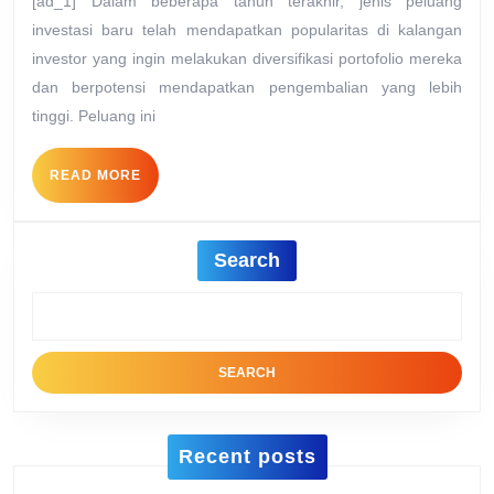
[ad_1] Dalam beberapa tahun terakhir, jenis peluang
Supermpos:
investasi baru telah mendapatkan popularitas di kalangan
Apa
investor yang ingin melakukan diversifikasi portofolio mereka
yang
dan berpotensi mendapatkan pengembalian yang lebih
tinggi. Peluang ini
Perlu
Anda
READ
READ MORE
Ketahui
MORE
Search
SEARCH
Recent posts