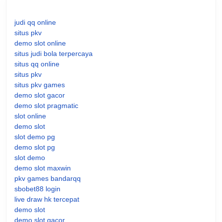
judi qq online
situs pkv
demo slot online
situs judi bola terpercaya
situs qq online
situs pkv
situs pkv games
demo slot gacor
demo slot pragmatic
slot online
demo slot
slot demo pg
demo slot pg
slot demo
demo slot maxwin
pkv games bandarqq
sbobet88 login
live draw hk tercepat
demo slot
demo slot gacor