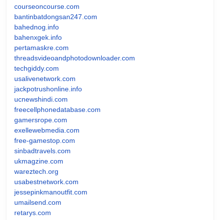
courseoncourse.com
bantinbatdongsan247.com
bahednog.info
bahenxgek.info
pertamaskre.com
threadsvideoandphotodownloader.com
techgiddy.com
usalivenetwork.com
jackpotrushonline.info
ucnewshindi.com
freecellphonedatabase.com
gamersrope.com
exellewebmedia.com
free-gamestop.com
sinbadtravels.com
ukmagzine.com
wareztech.org
usabestnetwork.com
jessepinkmanoutfit.com
umailsend.com
retarys.com