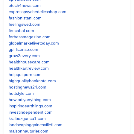
etech4news.com
expresspsychedelicsshop.com
fashionistani.com
feelingswed.com
firecabal.com
forbessmagazine.com
globalmarketlivetoday.com
gpl-license.com
grow2every.com
healthhousecare.com
healthkartreview.com
helpquitporn.com
highqualitybanknote.com
hostingnews24.com
hottstyle.com
howtodiyanything.com
inspiringearthlings.com
investindependent.com
kralbozguncu1.com
landscapinggainesvillefl.com
maisonhauturier.com