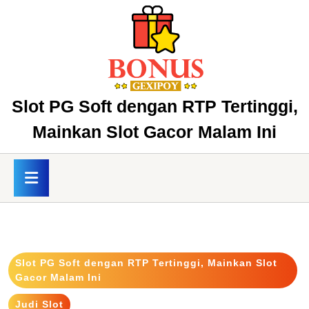
Skip
to
content
Skip
to
content
Slot PG Soft dengan RTP Tertinggi,
Mainkan Slot Gacor Malam Ini
Open
Button
Slot PG Soft dengan RTP Tertinggi, Mainkan Slot
Gacor Malam Ini
Judi Slot