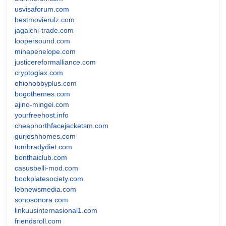
usvisaforum.com
bestmovierulz.com
jagalchi-trade.com
loopersound.com
minapenelope.com
justicereformalliance.com
cryptoglax.com
ohiohobbyplus.com
bogothemes.com
ajino-mingei.com
yourfreehost.info
cheapnorthfacejacketsm.com
gurjoshhomes.com
tombradydiet.com
bonthaiclub.com
casusbelli-mod.com
bookplatesociety.com
lebnewsmedia.com
sonosonora.com
linkuusinternasional1.com
friendsroll.com