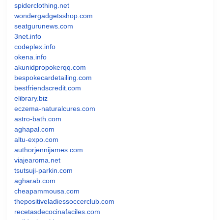
spiderclothing.net
wondergadgetsshop.com
seatgurunews.com
3net.info
codeplex.info
okena.info
akunidpropokerqq.com
bespokecardetailing.com
bestfriendscredit.com
elibrary.biz
eczema-naturalcures.com
astro-bath.com
aghapal.com
altu-expo.com
authorjennijames.com
viajearoma.net
tsutsuji-parkin.com
agharab.com
cheapammousa.com
thepositiveladiessoccerclub.com
recetasdecocinafaciles.com