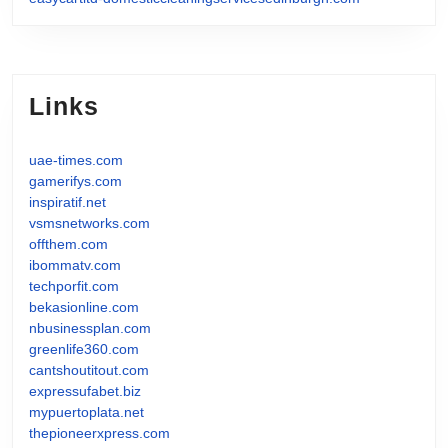
Links
uae-times.com
gamerifys.com
inspiratif.net
vsmsnetworks.com
offthem.com
ibommatv.com
techporfit.com
bekasionline.com
nbusinessplan.com
greenlife360.com
cantshoutitout.com
expressufabet.biz
mypuertoplata.net
thepioneerxpress.com