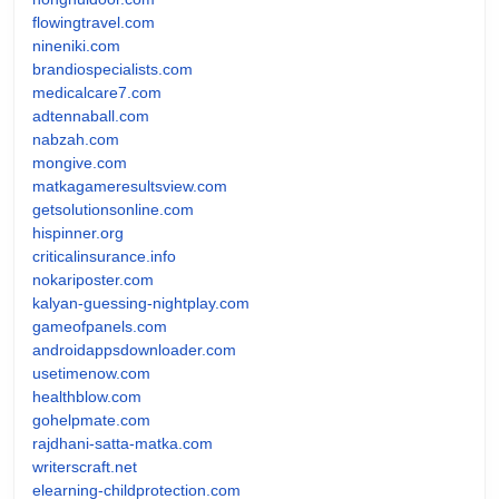
flowingtravel.com
nineniki.com
brandiospecialists.com
medicalcare7.com
adtennaball.com
nabzah.com
mongive.com
matkagameresultsview.com
getsolutionsonline.com
hispinner.org
criticalinsurance.info
nokariposter.com
kalyan-guessing-nightplay.com
gameofpanels.com
androidappsdownloader.com
usetimenow.com
healthblow.com
gohelpmate.com
rajdhani-satta-matka.com
writerscraft.net
elearning-childprotection.com