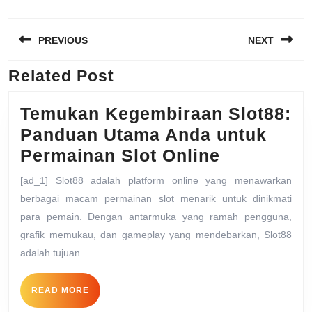
Post
PREVIOUS
NEXT
navigation
Related Post
Previous
Next
post:
post:
Temukan Kegembiraan Slot88:
Panduan Utama Anda untuk
Temukan
Permainan Slot Online
Kegembir
[ad_1] Slot88 adalah platform online yang menawarkan
Slot88:
berbagai macam permainan slot menarik untuk dinikmati
Panduan
para pemain. Dengan antarmuka yang ramah pengguna,
Utama
grafik memukau, dan gameplay yang mendebarkan, Slot88
adalah tujuan
Anda
untuk
READ
READ MORE
Permaina
MORE