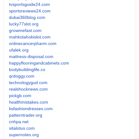
tvsportsguide24.com
sportsreviews24.com
dubai360blog.com
lucky77slot.org
growmefast.com
mahkotahokislot.com
onlinecancerpharm.com
ufalek.org
mattress-disposal.com
happyflooringandcabinets.com
bodybuildinglife.co
qrdoggy.com
technologygud.com
realshocknews.com
pickgb.com
healthmistakes.com
ksfashiondresses.com
patterntrader.org
cnhpa.net
sitalotus.com
supernotes.org