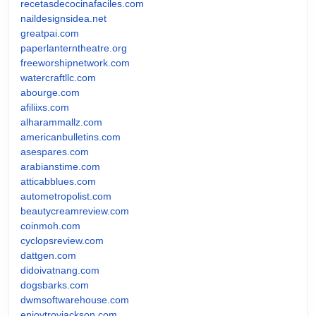
recetasdecocinafaciles.com
naildesignsidea.net
greatpai.com
paperlanterntheatre.org
freeworshipnetwork.com
watercraftllc.com
abourge.com
afiliixs.com
alharammallz.com
americanbulletins.com
asespares.com
arabianstime.com
atticabblues.com
autometropolist.com
beautycreamreview.com
coinmoh.com
cyclopsreview.com
dattgen.com
didoivatnang.com
dogsbarks.com
dwmsoftwarehouse.com
enjoytroyjackson.com