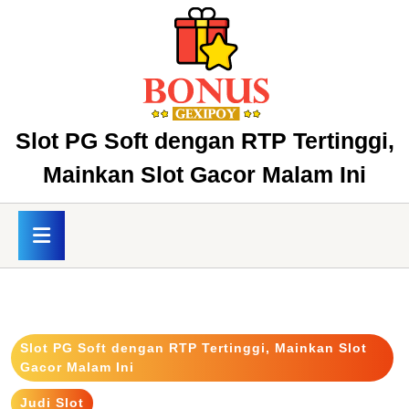
Skip
to
content
Skip
to
content
Slot PG Soft dengan RTP Tertinggi,
Mainkan Slot Gacor Malam Ini
Open
Button
Slot PG Soft dengan RTP Tertinggi, Mainkan Slot
Gacor Malam Ini
Judi Slot