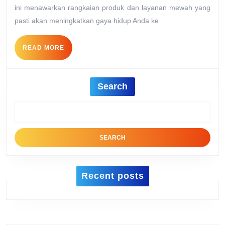
dengan
ini menawarkan rangkaian produk dan layanan mewah yang
Ultra88
pasti akan meningkatkan gaya hidup Anda ke
READ
READ MORE
MORE
Search
SEARCH
Recent posts