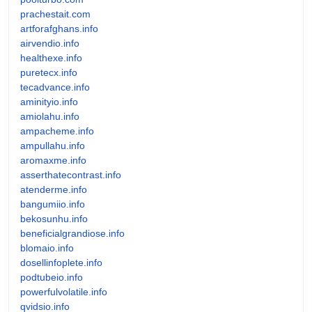
prachestait.com
artforafghans.info
airvendio.info
healthexe.info
puretecx.info
tecadvance.info
aminityio.info
amiolahu.info
ampacheme.info
ampullahu.info
aromaxme.info
asserthatecontrast.info
atenderme.info
bangumiio.info
bekosunhu.info
beneficialgrandiose.info
blomaio.info
dosellinfoplete.info
podtubeio.info
powerfulvolatile.info
qvidsio.info