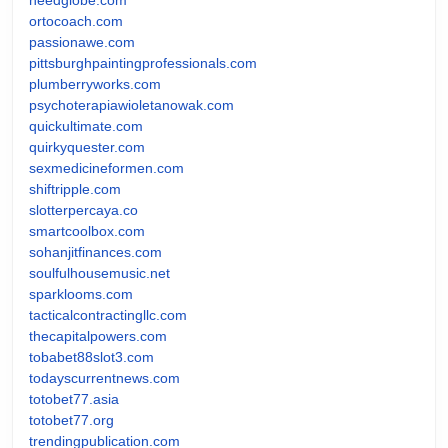
ortocoach.com
passionawe.com
pittsburghpaintingprofessionals.com
plumberryworks.com
psychoterapiawioletanowak.com
quickultimate.com
quirkyquester.com
sexmedicineformen.com
shiftripple.com
slotterpercaya.co
smartcoolbox.com
sohanjitfinances.com
soulfulhousemusic.net
sparklooms.com
tacticalcontractingllc.com
thecapitalpowers.com
tobabet88slot3.com
todayscurrentnews.com
totobet77.asia
totobet77.org
trendingpublication.com