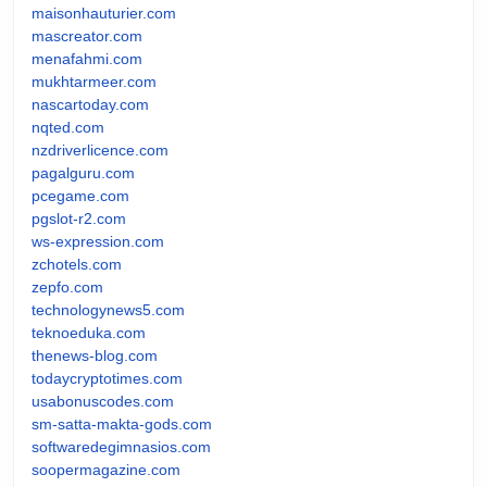
maisonhauturier.com
mascreator.com
menafahmi.com
mukhtarmeer.com
nascartoday.com
nqted.com
nzdriverlicence.com
pagalguru.com
pcegame.com
pgslot-r2.com
ws-expression.com
zchotels.com
zepfo.com
technologynews5.com
teknoeduka.com
thenews-blog.com
todaycryptotimes.com
usabonuscodes.com
sm-satta-makta-gods.com
softwaredegimnasios.com
soopermagazine.com