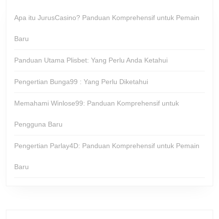
Apa itu JurusCasino? Panduan Komprehensif untuk Pemain
Baru
Panduan Utama Plisbet: Yang Perlu Anda Ketahui
Pengertian Bunga99 : Yang Perlu Diketahui
Memahami Winlose99: Panduan Komprehensif untuk
Pengguna Baru
Pengertian Parlay4D: Panduan Komprehensif untuk Pemain
Baru