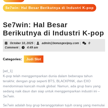
Se7win: Hal Besar Berikutnya di Industri K-pop
Se7win: Hal Besar
Berikutnya di Industri K-pop
October
admin@bonusgexipo
October 10, 2025
|
admin@bonusgexipoy.com
|
0
10,
Comment
|
4:49 am
2025
Categories:
Judi Slot
[ad_1]
K-pop telah menggemparkan dunia dalam beberapa tahun
terakhir, dengan grup seperti BTS, BLACKPINK, dan EXO
mendominasi kancah musik global. Namun, ada grup baru yang
sedang naik daun dan siap untuk menggemparkan industri ini –
Se7win.
Se7win adalah boy grup beranggotakan tujuh orang yang memulai