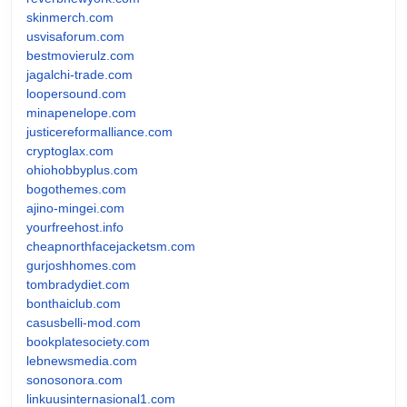
skinmerch.com
usvisaforum.com
bestmovierulz.com
jagalchi-trade.com
loopersound.com
minapenelope.com
justicereformalliance.com
cryptoglax.com
ohiohobbyplus.com
bogothemes.com
ajino-mingei.com
yourfreehost.info
cheapnorthfacejacketsm.com
gurjoshhomes.com
tombradydiet.com
bonthaiclub.com
casusbelli-mod.com
bookplatesociety.com
lebnewsmedia.com
sonosonora.com
linkuusinternasional1.com