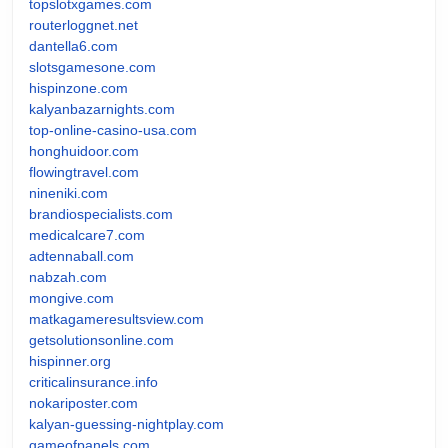
topslotxgames.com
routerloggnet.net
dantella6.com
slotsgamesone.com
hispinzone.com
kalyanbazarnights.com
top-online-casino-usa.com
honghuidoor.com
flowingtravel.com
nineniki.com
brandiospecialists.com
medicalcare7.com
adtennaball.com
nabzah.com
mongive.com
matkagameresultsview.com
getsolutionsonline.com
hispinner.org
criticalinsurance.info
nokariposter.com
kalyan-guessing-nightplay.com
gameofpanels.com