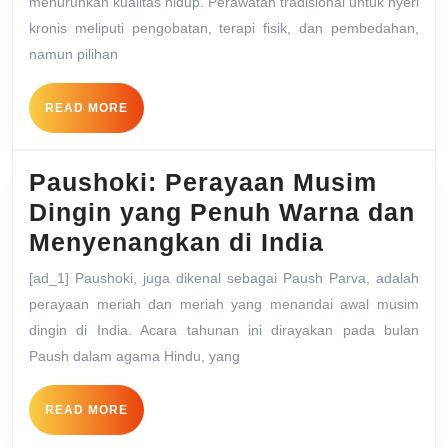
yang
menurunkan kualitas hidup. Perawatan tradisional untuk nyeri
Revolusioner
kronis meliputi pengobatan, terapi fisik, dan pembedahan,
namun pilihan
untuk
Sakit
READ
READ MORE
Kronis
MORE
Paushoki: Perayaan Musim
Dingin yang Penuh Warna dan
Paushoki
Menyenangkan di India
Perayaan
[ad_1] Paushoki, juga dikenal sebagai Paush Parva, adalah
Musim
perayaan meriah dan meriah yang menandai awal musim
Dingin
dingin di India. Acara tahunan ini dirayakan pada bulan
yang
Paush dalam agama Hindu, yang
Penuh
READ
READ MORE
Warna
MORE