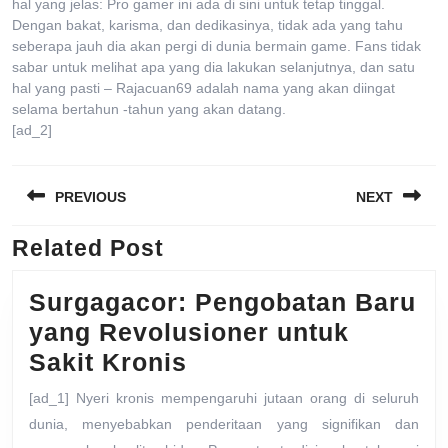
hal yang jelas: Pro gamer ini ada di sini untuk tetap tinggal.
Dengan bakat, karisma, dan dedikasinya, tidak ada yang tahu
seberapa jauh dia akan pergi di dunia bermain game. Fans tidak
sabar untuk melihat apa yang dia lakukan selanjutnya, dan satu
hal yang pasti – Rajacuan69 adalah nama yang akan diingat
selama bertahun -tahun yang akan datang.
[ad_2]
Post
PREVIOUS
NEXT
navigation
Related Post
Previous
Next
post:
post:
Surgagacor: Pengobatan Baru
yang Revolusioner untuk
Surgagacor:
Sakit Kronis
Pengobatan
[ad_1] Nyeri kronis mempengaruhi jutaan orang di seluruh
Baru
dunia, menyebabkan penderitaan yang signifikan dan