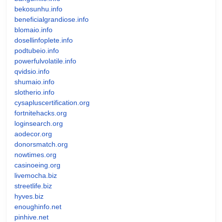
bekosunhu.info
beneficialgrandiose.info
blomaio.info
dosellinfoplete.info
podtubeio.info
powerfulvolatile.info
qvidsio.info
shumaio.info
slotherio.info
cysapluscertification.org
fortnitehacks.org
loginsearch.org
aodecor.org
donorsmatch.org
nowtimes.org
casinoeing.org
livemocha.biz
streetlife.biz
hyves.biz
enoughinfo.net
pinhive.net