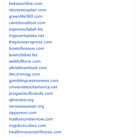
bekasionline.com
nbusinessplan.com
greenlife360.com
cantshoutitout.com
expressufabet.biz
mypuertoplata.net
thepioneerxpress.com
howtofixissue.com
teamufabet.biz
webfullform.com
allviddownload.com
decorsmag.com
gamblingcasinonews.com
universitiesofamerica.net
progameofbrands.com
qbreview.org
servicewueste.org
zippyrevs.com
matkanumbernow.com
myjobcirculars.com
healthmoreoverfitness.com