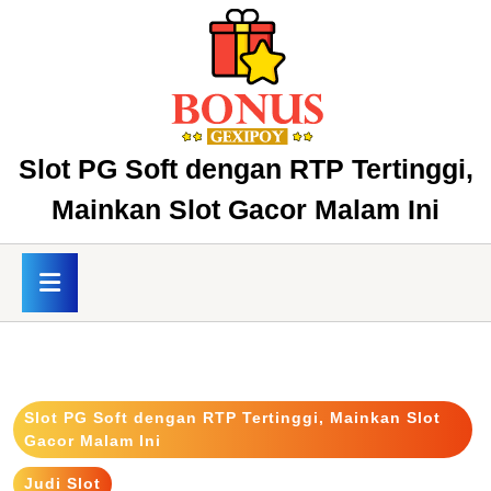
Skip
to
content
Skip
to
content
Slot PG Soft dengan RTP Tertinggi,
Mainkan Slot Gacor Malam Ini
Open
Button
Slot PG Soft dengan RTP Tertinggi, Mainkan Slot
Gacor Malam Ini
Judi Slot