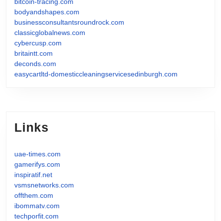
bitcoin-tracing.com
bodyandshapes.com
businessconsultantsroundrock.com
classicglobalnews.com
cybercusp.com
britaintt.com
deconds.com
easycartltd-domesticcleaningservicesedinburgh.com
Links
uae-times.com
gamerifys.com
inspiratif.net
vsmsnetworks.com
offthem.com
ibommatv.com
techporfit.com