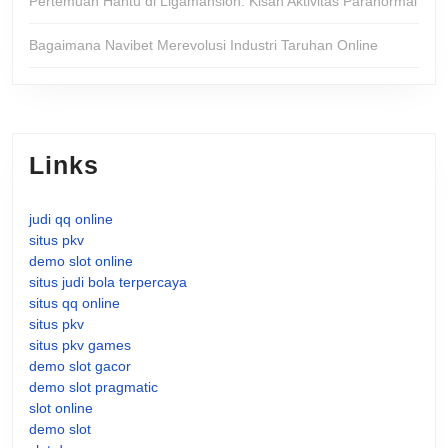
Pertemuan Hantu di Ligamansion: Kisah Aktivitas Paranormal
Bagaimana Navibet Merevolusi Industri Taruhan Online
Links
judi qq online
situs pkv
demo slot online
situs judi bola terpercaya
situs qq online
situs pkv
situs pkv games
demo slot gacor
demo slot pragmatic
slot online
demo slot