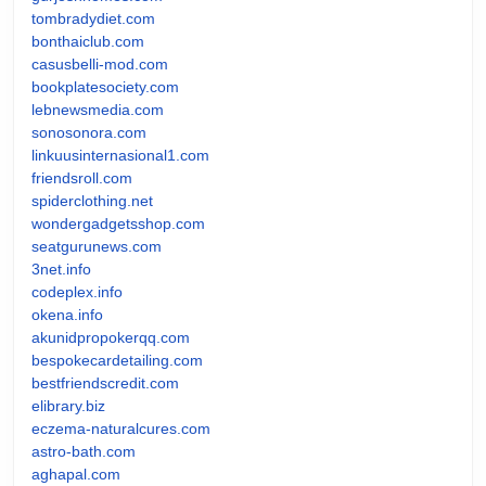
tombradydiet.com
bonthaiclub.com
casusbelli-mod.com
bookplatesociety.com
lebnewsmedia.com
sonosonora.com
linkuusinternasional1.com
friendsroll.com
spiderclothing.net
wondergadgetsshop.com
seatgurunews.com
3net.info
codeplex.info
okena.info
akunidpropokerqq.com
bespokecardetailing.com
bestfriendscredit.com
elibrary.biz
eczema-naturalcures.com
astro-bath.com
aghapal.com