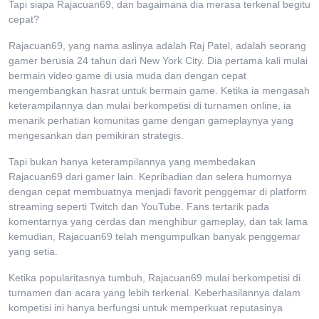
Tapi siapa Rajacuan69, dan bagaimana dia merasa terkenal begitu
cepat?
Rajacuan69, yang nama aslinya adalah Raj Patel, adalah seorang
gamer berusia 24 tahun dari New York City. Dia pertama kali mulai
bermain video game di usia muda dan dengan cepat
mengembangkan hasrat untuk bermain game. Ketika ia mengasah
keterampilannya dan mulai berkompetisi di turnamen online, ia
menarik perhatian komunitas game dengan gameplaynya yang
mengesankan dan pemikiran strategis.
Tapi bukan hanya keterampilannya yang membedakan
Rajacuan69 dari gamer lain. Kepribadian dan selera humornya
dengan cepat membuatnya menjadi favorit penggemar di platform
streaming seperti Twitch dan YouTube. Fans tertarik pada
komentarnya yang cerdas dan menghibur gameplay, dan tak lama
kemudian, Rajacuan69 telah mengumpulkan banyak penggemar
yang setia.
Ketika popularitasnya tumbuh, Rajacuan69 mulai berkompetisi di
turnamen dan acara yang lebih terkenal. Keberhasilannya dalam
kompetisi ini hanya berfungsi untuk memperkuat reputasinya