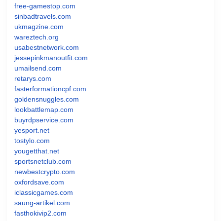
free-gamestop.com
sinbadtravels.com
ukmagzine.com
wareztech.org
usabestnetwork.com
jessepinkmanoutfit.com
umailsend.com
retarys.com
fasterformationcpf.com
goldensnuggles.com
lookbattlemap.com
buyrdpservice.com
yesport.net
tostylo.com
yougetthat.net
sportsnetclub.com
newbestcrypto.com
oxfordsave.com
iclassicgames.com
saung-artikel.com
fasthokivip2.com