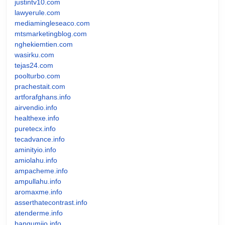
justintv10.com
lawyerule.com
mediamingleseaco.com
mtsmarketingblog.com
nghekiemtien.com
wasirku.com
tejas24.com
poolturbo.com
prachestait.com
artforafghans.info
airvendio.info
healthexe.info
puretecx.info
tecadvance.info
aminityio.info
amiolahu.info
ampacheme.info
ampullahu.info
aromaxme.info
asserthatecontrast.info
atenderme.info
bangumiio.info