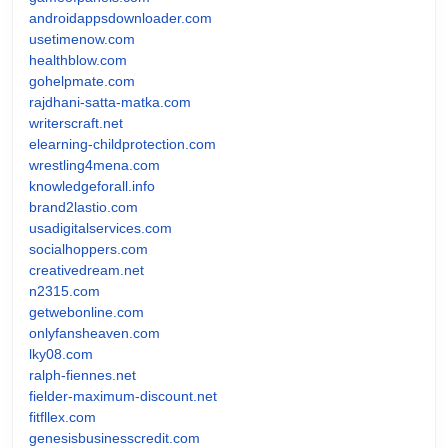
androidappsdownloader.com
usetimenow.com
healthblow.com
gohelpmate.com
rajdhani-satta-matka.com
writerscraft.net
elearning-childprotection.com
wrestling4mena.com
knowledgeforall.info
brand2lastio.com
usadigitalservices.com
socialhoppers.com
creativedream.net
n2315.com
getwebonline.com
onlyfansheaven.com
lky08.com
ralph-fiennes.net
fielder-maximum-discount.net
fitfllex.com
genesisbusinesscredit.com