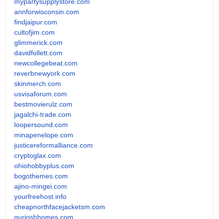
mypartysupplystore.com
annforwisconsin.com
findjaipur.com
cultofjim.com
glimmerick.com
davidfollett.com
newcollegebeat.com
reverbnewyork.com
skinmerch.com
usvisaforum.com
bestmovierulz.com
jagalchi-trade.com
loopersound.com
minapenelope.com
justicereformalliance.com
cryptoglax.com
ohiohobbyplus.com
bogothemes.com
ajino-mingei.com
yourfreehost.info
cheapnorthfacejacketsm.com
gurjoshhomes.com