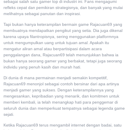
sebagai salah satu gamer top di industri ini. Fans mengagumi
refleks cepat dan pemikiran strategisnya, dan banyak yang mulai
melihatnya sebagai panutan dan inspirasi.
Tapi bukan hanya keterampilan bermain game Rajacuan69 yang
membuatnya mendapatkan pengikut yang setia. Dia juga dikenal
karena upaya filantropisnya, sering menggunakan platformnya
untuk mengumpulkan uang untuk tujuan amal. Apakah itu
mengatur aliran amal atau berpartisipasi dalam acara
penggalangan dana, Rajacuan69 telah menunjukkan bahwa ia
bukan hanya seorang gamer yang berbakat, tetapi juga seorang
individu yang penuh kasih dan murah hati.
Di dunia di mana permainan menjadi semakin kompetitif,
Rajacuan69 menonjol sebagai contoh bersinar dari apa artinya
menjadi gamer yang sukses. Dengan keterampilannya yang
mengesankan, kepribadian yang menarik, dan komitmen untuk
memberi kembali, ia telah menangkap hati para penggemar di
seluruh dunia dan memperkuat tempatnya sebagai legenda game
sejati.
Ketika Rajacuan69 terus mengambil internet dengan badai, satu