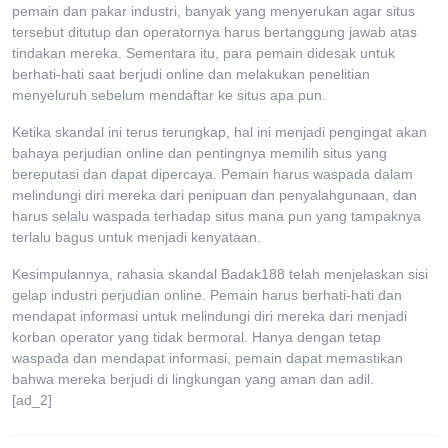
pemain dan pakar industri, banyak yang menyerukan agar situs
tersebut ditutup dan operatornya harus bertanggung jawab atas
tindakan mereka. Sementara itu, para pemain didesak untuk
berhati-hati saat berjudi online dan melakukan penelitian
menyeluruh sebelum mendaftar ke situs apa pun.
Ketika skandal ini terus terungkap, hal ini menjadi pengingat akan
bahaya perjudian online dan pentingnya memilih situs yang
bereputasi dan dapat dipercaya. Pemain harus waspada dalam
melindungi diri mereka dari penipuan dan penyalahgunaan, dan
harus selalu waspada terhadap situs mana pun yang tampaknya
terlalu bagus untuk menjadi kenyataan.
Kesimpulannya, rahasia skandal Badak188 telah menjelaskan sisi
gelap industri perjudian online. Pemain harus berhati-hati dan
mendapat informasi untuk melindungi diri mereka dari menjadi
korban operator yang tidak bermoral. Hanya dengan tetap
waspada dan mendapat informasi, pemain dapat memastikan
bahwa mereka berjudi di lingkungan yang aman dan adil.
[ad_2]
Post