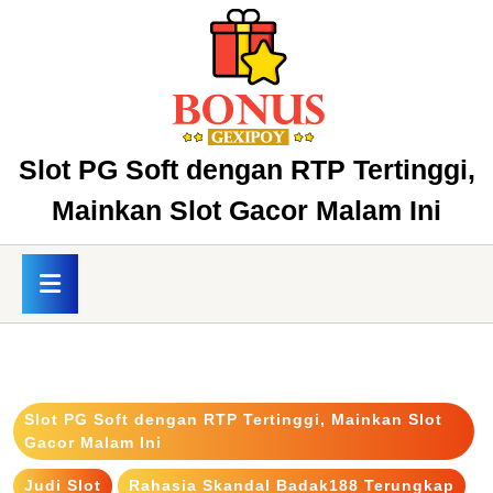
Skip
to
content
Skip
to
content
Slot PG Soft dengan RTP Tertinggi,
Mainkan Slot Gacor Malam Ini
Open
Button
Slot PG Soft dengan RTP Tertinggi, Mainkan Slot
Gacor Malam Ini
Judi Slot
Rahasia Skandal Badak188 Terungkap