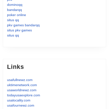
dominoqq
bandarqq
poker online
situs qq
pkv games bandarqq
situs pkv games
situs qq
Links
usafullnewz.com
uktimenetwork.com
usaworldnewz.com
todayusaexplore.com
usalocality.com
usafournewz.com