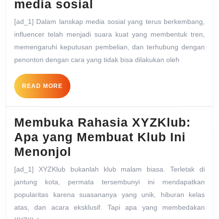
Temui
media sosial
Influencer:
[ad_1] Dalam lanskap media sosial yang terus berkembang,
Kenaikan
influencer telah menjadi suara kuat yang membentuk tren,
Cemara123
memengaruhi keputusan pembelian, dan terhubung dengan
menjadi
penonton dengan cara yang tidak bisa dilakukan oleh
ketenaran
READ
READ MORE
media
MORE
sosial
Membuka Rahasia XYZKlub:
Apa yang Membuat Klub Ini
Membuka
Menonjol
Rahasia
[ad_1] XYZKlub bukanlah klub malam biasa. Terletak di
XYZKlub:
jantung kota, permata tersembunyi ini mendapatkan
Apa
popularitas karena suasananya yang unik, hiburan kelas
yang
atas, dan acara eksklusif. Tapi apa yang membedakan