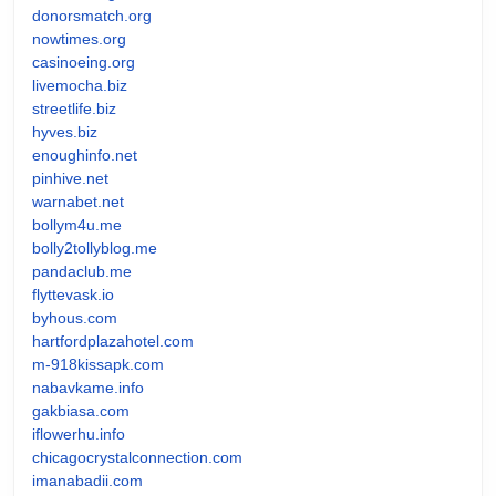
donorsmatch.org
nowtimes.org
casinoeing.org
livemocha.biz
streetlife.biz
hyves.biz
enoughinfo.net
pinhive.net
warnabet.net
bollym4u.me
bolly2tollyblog.me
pandaclub.me
flyttevask.io
byhous.com
hartfordplazahotel.com
m-918kissapk.com
nabavkame.info
gakbiasa.com
iflowerhu.info
chicagocrystalconnection.com
imanabadii.com