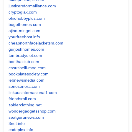
justicereformalliance.com
cryptoglax.com
ohiohobbyplus.com
bogothemes.com
ajino-mingei.com
yourfreehost.info
cheapnorthfacejacketsm.com
gurjoshhomes.com
tombradydiet.com
bonthaiclub.com
casusbelli-mod.com
bookplatesociety.com
lebnewsmedia.com
sonosonora.com
linkuusinternasional1.com
friendsroll.com
spiderclothing.net
wondergadgetsshop.com
seatgurunews.com
3net.info
codeplex.info