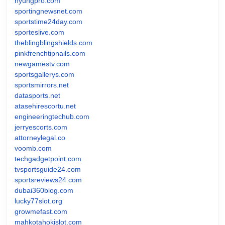
hyungpro.com
sportingnewsnet.com
sportstime24day.com
sporteslive.com
theblingblingshields.com
pinkfrenchtipnails.com
newgamestv.com
sportsgallerys.com
sportsmirrors.net
datasports.net
atasehirescortu.net
engineeringtechub.com
jerryescorts.com
attorneylegal.co
voomb.com
techgadgetpoint.com
tvsportsguide24.com
sportsreviews24.com
dubai360blog.com
lucky77slot.org
growmefast.com
mahkotahokislot.com