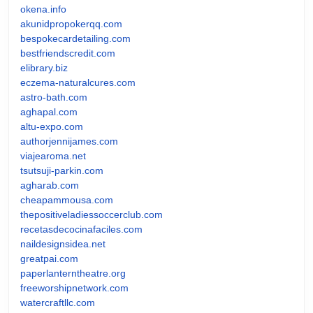
okena.info
akunidpropokerqq.com
bespokecardetailing.com
bestfriendscredit.com
elibrary.biz
eczema-naturalcures.com
astro-bath.com
aghapal.com
altu-expo.com
authorjennijames.com
viajearoma.net
tsutsuji-parkin.com
agharab.com
cheapammousa.com
thepositiveladiessoccerclub.com
recetasdecocinafaciles.com
naildesignsidea.net
greatpai.com
paperlanterntheatre.org
freeworshipnetwork.com
watercraftllc.com