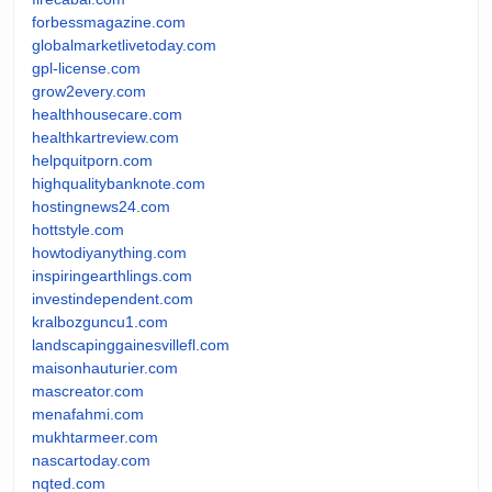
forbessmagazine.com
globalmarketlivetoday.com
gpl-license.com
grow2every.com
healthhousecare.com
healthkartreview.com
helpquitporn.com
highqualitybanknote.com
hostingnews24.com
hottstyle.com
howtodiyanything.com
inspiringearthlings.com
investindependent.com
kralbozguncu1.com
landscapinggainesvillefl.com
maisonhauturier.com
mascreator.com
menafahmi.com
mukhtarmeer.com
nascartoday.com
nqted.com