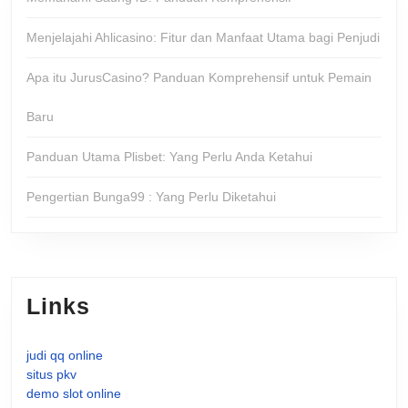
Menjelajahi Ahlicasino: Fitur dan Manfaat Utama bagi Penjudi
Apa itu JurusCasino? Panduan Komprehensif untuk Pemain
Baru
Panduan Utama Plisbet: Yang Perlu Anda Ketahui
Pengertian Bunga99 : Yang Perlu Diketahui
Links
judi qq online
situs pkv
demo slot online