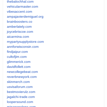
thebalochhal.com
vehicularmaster.com
vibesaccent.com
ampajavierdemiguel.org
brainboosters.co
amberlately.com
joycebriscoe.com
aicarmina.com
mypartysupplystore.com
annforwisconsin.com
findjaipur.com
cultofjim.com
glimmerick.com
davidfollett.com
newcollegebeat.com
reverbnewyork.com
skinmerch.com
usvisaforum.com
bestmovierulz.com
jagalchi-trade.com
loopersound.com
minapenelope.com