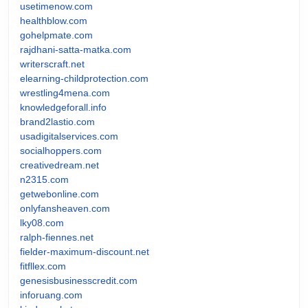
usetimenow.com
healthblow.com
gohelpmate.com
rajdhani-satta-matka.com
writerscraft.net
elearning-childprotection.com
wrestling4mena.com
knowledgeforall.info
brand2lastio.com
usadigitalservices.com
socialhoppers.com
creativedream.net
n2315.com
getwebonline.com
onlyfansheaven.com
lky08.com
ralph-fiennes.net
fielder-maximum-discount.net
fitfllex.com
genesisbusinesscredit.com
inforuang.com