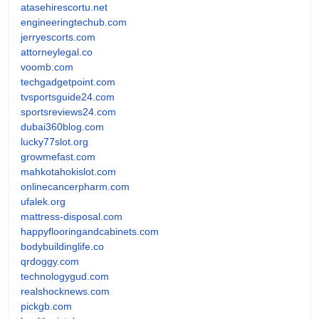
atasehirescortu.net
engineeringtechub.com
jerryescorts.com
attorneylegal.co
voomb.com
techgadgetpoint.com
tvsportsguide24.com
sportsreviews24.com
dubai360blog.com
lucky77slot.org
growmefast.com
mahkotahokislot.com
onlinecancerpharm.com
ufalek.org
mattress-disposal.com
happyflooringandcabinets.com
bodybuildinglife.co
qrdoggy.com
technologygud.com
realshocknews.com
pickgb.com