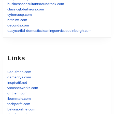
businessconsultantsroundrock.com
classicglobalnews.com
cybercusp.com
britaintt.com
deconds.com
easycartltd-domesticcleaningservicesedinburgh.com
Links
uae-times.com
gamerifys.com
inspiratif.net
vsmsnetworks.com
offthem.com
ibommatv.com
techporfit.com
bekasionline.com