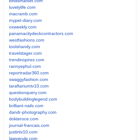
kindsmarket.com
luvelylife.com
macramb.com
mypet-diary.com
oxweekly.com
panamacitydeckcontractors.com
westfashions.com
toolshandy.com
travelstager.com
trendinspires.com
rannyephul.com
reportradar360.com
swaggyfashion.com
taraftariumtv10.com
questionquery.com
bodybuildinglegend.com
brilliant-nails.com
dandr-photography.com
dokteroce.com
journal-francais.com
justintv10.com
lawyerule.com