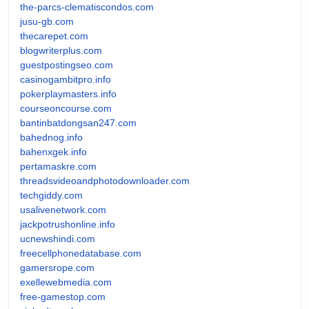
the-parcs-clematiscondos.com
jusu-gb.com
thecarepet.com
blogwriterplus.com
guestpostingseo.com
casinogambitpro.info
pokerplaymasters.info
courseoncourse.com
bantinbatdongsan247.com
bahednog.info
bahenxgek.info
pertamaskre.com
threadsvideoandphotodownloader.com
techgiddy.com
usalivenetwork.com
jackpotrushonline.info
ucnewshindi.com
freecellphonedatabase.com
gamersrope.com
exellewebmedia.com
free-gamestop.com