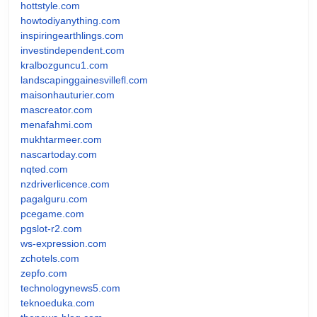
hottstyle.com
howtodiyanything.com
inspiringearthlings.com
investindependent.com
kralbozguncu1.com
landscapinggainesvillefl.com
maisonhauturier.com
mascreator.com
menafahmi.com
mukhtarmeer.com
nascartoday.com
nqted.com
nzdriverlicence.com
pagalguru.com
pcegame.com
pgslot-r2.com
ws-expression.com
zchotels.com
zepfo.com
technologynews5.com
teknoeduka.com