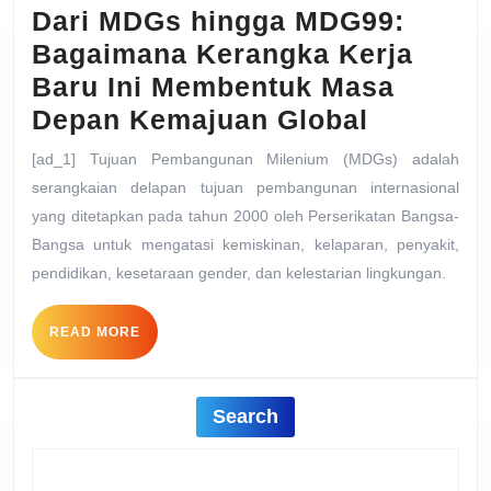
hingga
Dari MDGs hingga MDG99:
kesuksesan
Bagaimana Kerangka Kerja
musik
Baru Ini Membentuk Masa
Dari
Depan Kemajuan Global
MDGs
[ad_1] Tujuan Pembangunan Milenium (MDGs) adalah
hingga
serangkaian delapan tujuan pembangunan internasional
MDG99:
yang ditetapkan pada tahun 2000 oleh Perserikatan Bangsa-
Bagaima
Bangsa untuk mengatasi kemiskinan, kelaparan, penyakit,
pendidikan, kesetaraan gender, dan kelestarian lingkungan.
Kerangk
Kerja
READ
READ MORE
Baru
MORE
Ini
Memben
Search
Masa
Depan