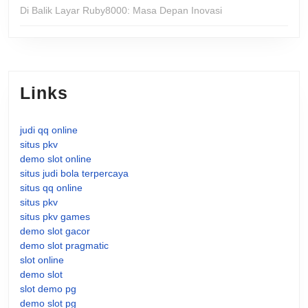
Di Balik Layar Ruby8000: Masa Depan Inovasi
Links
judi qq online
situs pkv
demo slot online
situs judi bola terpercaya
situs qq online
situs pkv
situs pkv games
demo slot gacor
demo slot pragmatic
slot online
demo slot
slot demo pg
demo slot pg