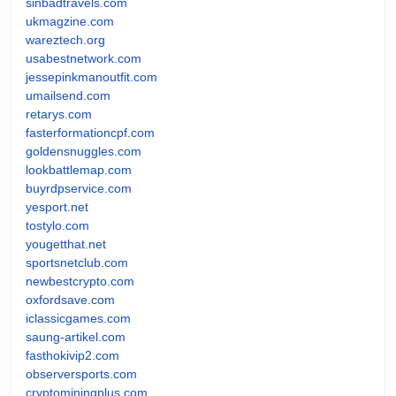
sinbadtravels.com
ukmagzine.com
wareztech.org
usabestnetwork.com
jessepinkmanoutfit.com
umailsend.com
retarys.com
fasterformationcpf.com
goldensnuggles.com
lookbattlemap.com
buyrdpservice.com
yesport.net
tostylo.com
yougetthat.net
sportsnetclub.com
newbestcrypto.com
oxfordsave.com
iclassicgames.com
saung-artikel.com
fasthokivip2.com
observersports.com
cryptominingplus.com