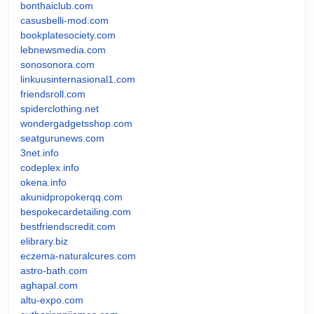
bonthaiclub.com
casusbelli-mod.com
bookplatesociety.com
lebnewsmedia.com
sonosonora.com
linkuusinternasional1.com
friendsroll.com
spiderclothing.net
wondergadgetsshop.com
seatgurunews.com
3net.info
codeplex.info
okena.info
akunidpropokerqq.com
bespokecardetailing.com
bestfriendscredit.com
elibrary.biz
eczema-naturalcures.com
astro-bath.com
aghapal.com
altu-expo.com