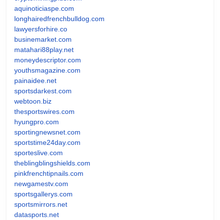
aquinoticiaspe.com
longhairedfrenchbulldog.com
lawyersforhire.co
businemarket.com
matahari88play.net
moneydescriptor.com
youthsmagazine.com
painaidee.net
sportsdarkest.com
webtoon.biz
thesportswires.com
hyungpro.com
sportingnewsnet.com
sportstime24day.com
sporteslive.com
theblingblingshields.com
pinkfrenchtipnails.com
newgamestv.com
sportsgallerys.com
sportsmirrors.net
datasports.net