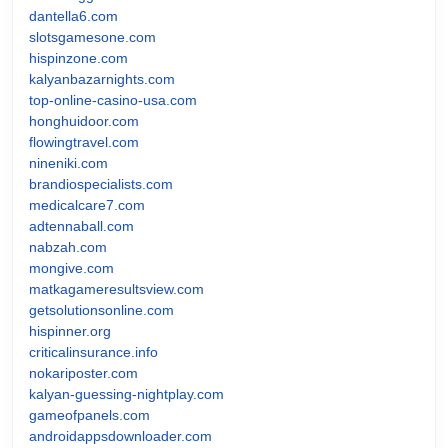
dantella6.com
slotsgamesone.com
hispinzone.com
kalyanbazarnights.com
top-online-casino-usa.com
honghuidoor.com
flowingtravel.com
nineniki.com
brandiospecialists.com
medicalcare7.com
adtennaball.com
nabzah.com
mongive.com
matkagameresultsview.com
getsolutionsonline.com
hispinner.org
criticalinsurance.info
nokariposter.com
kalyan-guessing-nightplay.com
gameofpanels.com
androidappsdownloader.com