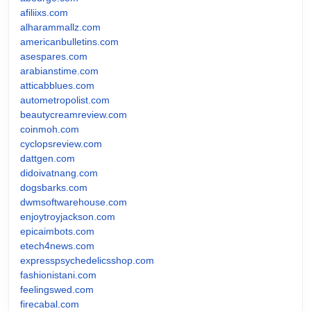
afiliixs.com
alharammallz.com
americanbulletins.com
asespares.com
arabianstime.com
atticabblues.com
autometropolist.com
beautycreamreview.com
coinmoh.com
cyclopsreview.com
dattgen.com
didoivatnang.com
dogsbarks.com
dwmsoftwarehouse.com
enjoytroyjackson.com
epicaimbots.com
etech4news.com
expresspsychedelicsshop.com
fashionistani.com
feelingswed.com
firecabal.com