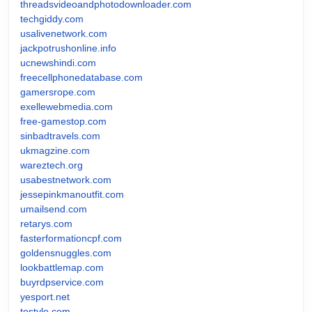
threadsvideoandphotodownloader.com
techgiddy.com
usalivenetwork.com
jackpotrushonline.info
ucnewshindi.com
freecellphonedatabase.com
gamersrope.com
exellewebmedia.com
free-gamestop.com
sinbadtravels.com
ukmagzine.com
wareztech.org
usabestnetwork.com
jessepinkmanoutfit.com
umailsend.com
retarys.com
fasterformationcpf.com
goldensnuggles.com
lookbattlemap.com
buyrdpservice.com
yesport.net
tostylo.com