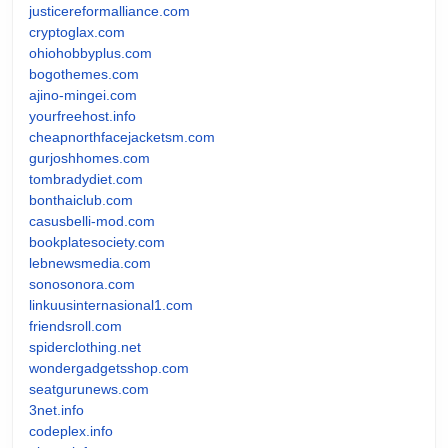
justicereformalliance.com
cryptoglax.com
ohiohobbyplus.com
bogothemes.com
ajino-mingei.com
yourfreehost.info
cheapnorthfacejacketsm.com
gurjoshhomes.com
tombradydiet.com
bonthaiclub.com
casusbelli-mod.com
bookplatesociety.com
lebnewsmedia.com
sonosonora.com
linkuusinternasional1.com
friendsroll.com
spiderclothing.net
wondergadgetsshop.com
seatgurunews.com
3net.info
codeplex.info