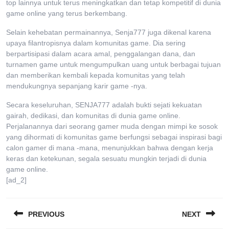
top lainnya untuk terus meningkatkan dan tetap kompetitif di dunia
game online yang terus berkembang.
Selain kehebatan permainannya, Senja777 juga dikenal karena
upaya filantropisnya dalam komunitas game. Dia sering
berpartisipasi dalam acara amal, penggalangan dana, dan
turnamen game untuk mengumpulkan uang untuk berbagai tujuan
dan memberikan kembali kepada komunitas yang telah
mendukungnya sepanjang karir game -nya.
Secara keseluruhan, SENJA777 adalah bukti sejati kekuatan
gairah, dedikasi, dan komunitas di dunia game online.
Perjalanannya dari seorang gamer muda dengan mimpi ke sosok
yang dihormati di komunitas game berfungsi sebagai inspirasi bagi
calon gamer di mana -mana, menunjukkan bahwa dengan kerja
keras dan ketekunan, segala sesuatu mungkin terjadi di dunia
game online.
[ad_2]
Post
PREVIOUS
NEXT
navigation