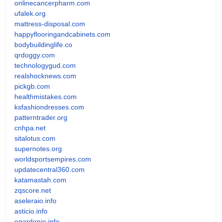
onlinecancerpharm.com
ufalek.org
mattress-disposal.com
happyflooringandcabinets.com
bodybuildinglife.co
qrdoggy.com
technologygud.com
realshocknews.com
pickgb.com
healthmistakes.com
ksfashiondresses.com
patterntrader.org
cnhpa.net
sitalotus.com
supernotes.org
worldsportsempires.com
updatecentral360.com
katamastah.com
zqscore.net
aseleraio.info
asticio.info
egardenio.info