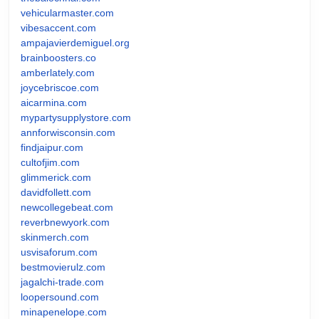
vehicularmaster.com
vibesaccent.com
ampajavierdemiguel.org
brainboosters.co
amberlately.com
joycebriscoe.com
aicarmina.com
mypartysupplystore.com
annforwisconsin.com
findjaipur.com
cultofjim.com
glimmerick.com
davidfollett.com
newcollegebeat.com
reverbnewyork.com
skinmerch.com
usvisaforum.com
bestmovierulz.com
jagalchi-trade.com
loopersound.com
minapenelope.com