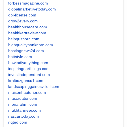
forbessmagazine.com
globalmarketlivetoday.com
gpl-license.com
grow2every.com
healthhousecare.com
healthkartreview.com
helpquitporn.com
highqualitybanknote.com
hostingnews24.com
hottstyle.com
howtodiyanything.com
inspiringearthlings.com
investindependent.com
kralbozguncu1.com
landscapinggainesvillefl.com
maisonhauturier.com
mascreator.com
menafahmi.com
mukhtarmeer.com
nascartoday.com
nqted.com