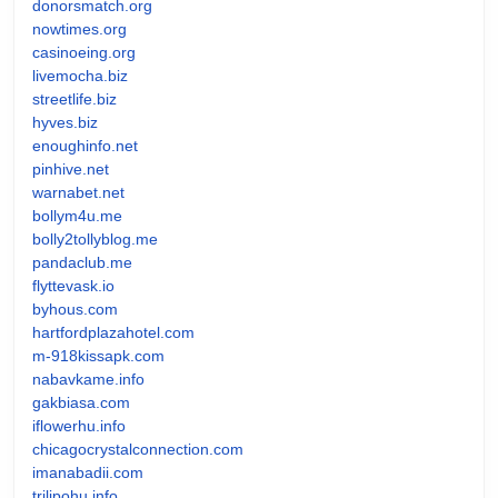
donorsmatch.org
nowtimes.org
casinoeing.org
livemocha.biz
streetlife.biz
hyves.biz
enoughinfo.net
pinhive.net
warnabet.net
bollym4u.me
bolly2tollyblog.me
pandaclub.me
flyttevask.io
byhous.com
hartfordplazahotel.com
m-918kissapk.com
nabavkame.info
gakbiasa.com
iflowerhu.info
chicagocrystalconnection.com
imanabadii.com
trilipohu.info