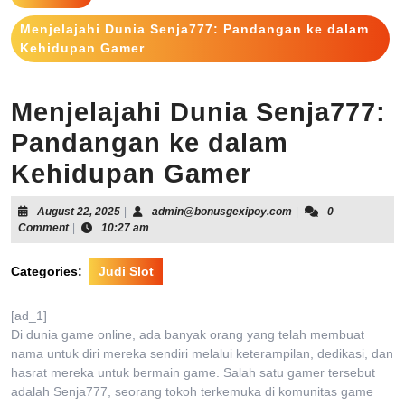
Menjelajahi Dunia Senja777: Pandangan ke dalam
Kehidupan Gamer
Menjelajahi Dunia Senja777:
Pandangan ke dalam
Kehidupan Gamer
August
admin@bonusgexipo
August 22, 2025
|
admin@bonusgexipoy.com
|
0
22,
Comment
|
10:27 am
2025
Categories:
Judi Slot
[ad_1]
Di dunia game online, ada banyak orang yang telah membuat
nama untuk diri mereka sendiri melalui keterampilan, dedikasi, dan
hasrat mereka untuk bermain game. Salah satu gamer tersebut
adalah Senja777, seorang tokoh terkemuka di komunitas game