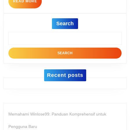
READ
READ MORE
An
MORE
Ket
Search
SEARCH
Recent posts
Memahami Winlose99: Panduan Komprehensif untuk
Pengguna Baru