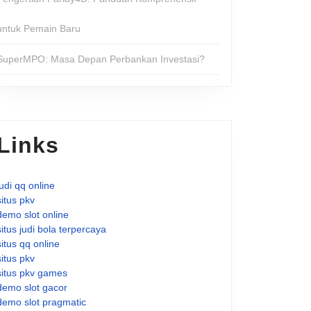
untuk Pemain Baru
SuperMPO: Masa Depan Perbankan Investasi?
Links
judi qq online
situs pkv
demo slot online
situs judi bola terpercaya
situs qq online
situs pkv
situs pkv games
demo slot gacor
demo slot pragmatic