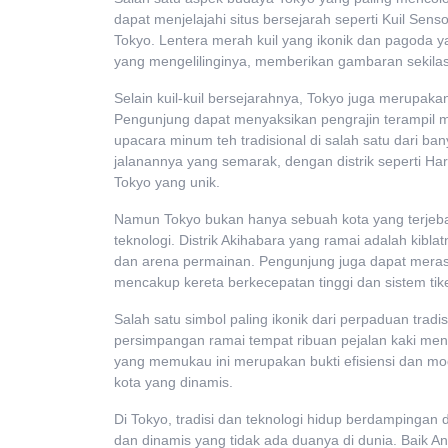
dapat menjelajahi situs bersejarah seperti Kuil Senso
Tokyo. Lentera merah kuil yang ikonik dan pagod
yang mengelilinginya, memberikan gambaran sekilas
Selain kuil-kuil bersejarahnya, Tokyo juga merupaka
Pengunjung dapat menyaksikan pengrajin terampil m
upacara minum teh tradisional di salah satu dari ban
jalanannya yang semarak, dengan distrik seperti H
Tokyo yang unik.
Namun Tokyo bukan hanya sebuah kota yang terjeba
teknologi. Distrik Akihabara yang ramai adalah kibl
dan arena permainan. Pengunjung juga dapat merasak
mencakup kereta berkecepatan tinggi dan sistem tike
Salah satu simbol paling ikonik dari perpaduan tradi
persimpangan ramai tempat ribuan pejalan kaki men
yang memukau ini merupakan bukti efisiensi dan mo
kota yang dinamis.
Di Tokyo, tradisi dan teknologi hidup berdampinga
dan dinamis yang tidak ada duanya di dunia. Baik An