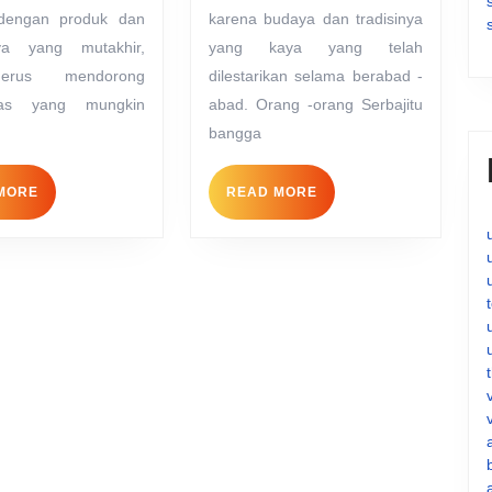
 dengan produk dan
karena budaya dan tradisinya
Depan
Serbajitu
ya yang mutakhir,
yang kaya yang telah
Inovasi
enerus mendorong
dilestarikan selama berabad -
atas yang mungkin
abad. Orang -orang Serbajitu
bangga
READ
READ
MORE
READ MORE
MORE
MORE