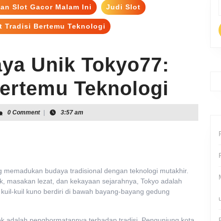
an Slot Gacor Malam Ini
Judi Slot
 Tradisi Bertemu Teknologi
aya Unik Tokyo77:
Bertemu Teknologi
n@bonusgexipoy.com
0 Comment
|
3:57 am
ng memadukan budaya tradisional dengan teknologi mutakhir.
, masakan lezat, dan kekayaan sejarahnya, Tokyo adalah
kuil-kuil kuno berdiri di bawah bayang-bayang gedung
k adalah penghormatannya terhadap tradisi. Pengunjung kota