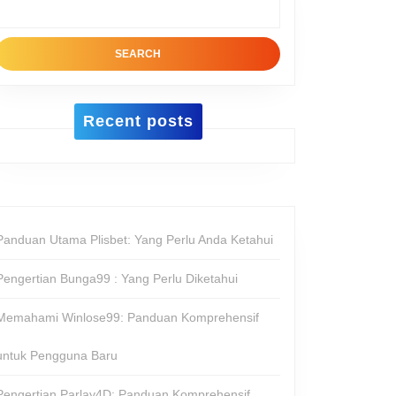
SEARCH
Recent posts
Panduan Utama Plisbet: Yang Perlu Anda Ketahui
Pengertian Bunga99 : Yang Perlu Diketahui
Memahami Winlose99: Panduan Komprehensif
untuk Pengguna Baru
Pengertian Parlay4D: Panduan Komprehensif