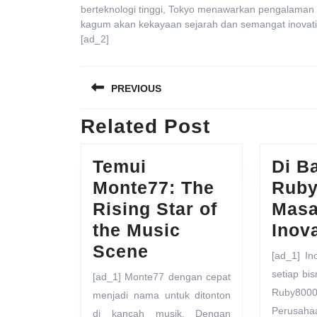
berteknologi tinggi, Tokyo menawarkan pengalaman
kagum akan kekayaan sejarah dan semangat inovati
[ad_2]
Post
PREVIOUS
navigation
Related Post
Previous
post:
Temui
Di B
Monte77: The
Ruby
Rising Star of
Masa
the Music
Inov
Temui
Scene
[ad_1] Ino
Monte77:
setiap bi
[ad_1] Monte77 dengan cepat
The
Ruby8000
menjadi nama untuk ditonton
Rising
Perusaha
di kancah musik. Dengan