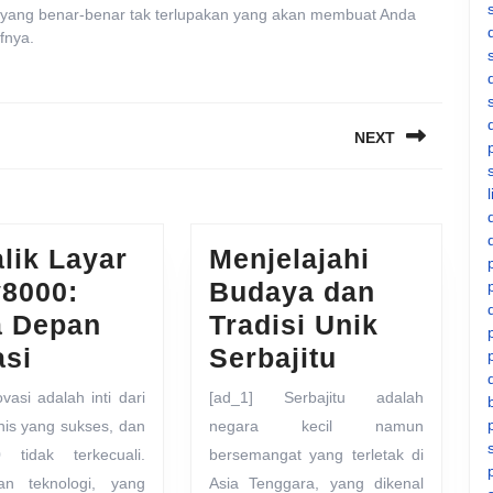
 yang benar-benar tak terlupakan yang akan membuat Anda
fnya.
NEXT
Next
post:
alik Layar
Menjelajahi
8000:
Budaya dan
 Depan
Tradisi Unik
Di
Menjelajah
asi
Serbajitu
Balik
Budaya
vasi adalah inti dari
[ad_1] Serbajitu adalah
Layar
dan
snis yang sukses, dan
negara kecil namun
Ruby8000:
Tradisi
 tidak terkecuali.
bersemangat yang terletak di
Masa
Unik
an teknologi, yang
Asia Tenggara, yang dikenal