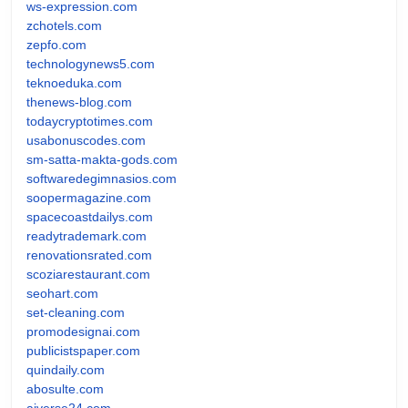
ws-expression.com
zchotels.com
zepfo.com
technologynews5.com
teknoeduka.com
thenews-blog.com
todaycryptotimes.com
usabonuscodes.com
sm-satta-makta-gods.com
softwaredegimnasios.com
soopermagazine.com
spacecoastdailys.com
readytrademark.com
renovationsrated.com
scoziarestaurant.com
seohart.com
set-cleaning.com
promodesignai.com
publicistspaper.com
quindaily.com
abosulte.com
aiverse24.com