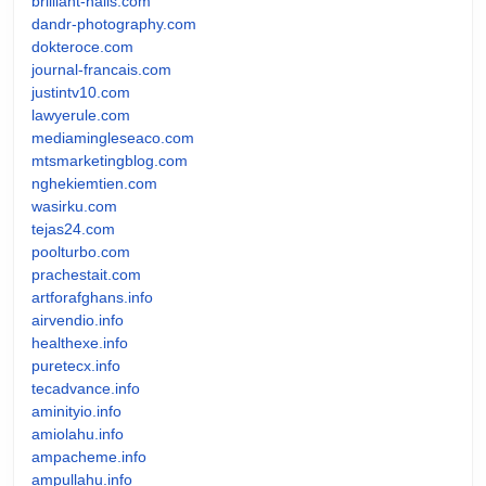
brilliant-nails.com
dandr-photography.com
dokteroce.com
journal-francais.com
justintv10.com
lawyerule.com
mediamingleseaco.com
mtsmarketingblog.com
nghekiemtien.com
wasirku.com
tejas24.com
poolturbo.com
prachestait.com
artforafghans.info
airvendio.info
healthexe.info
puretecx.info
tecadvance.info
aminityio.info
amiolahu.info
ampacheme.info
ampullahu.info