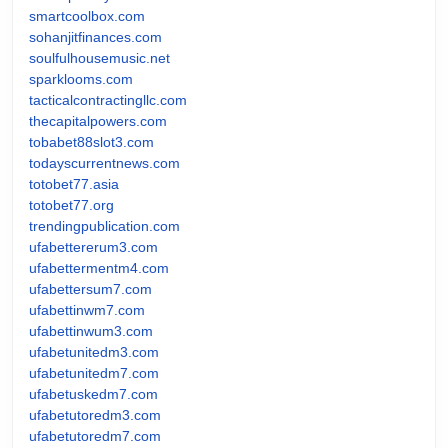
smartcoolbox.com
sohanjitfinances.com
soulfulhousemusic.net
sparklooms.com
tacticalcontractingllc.com
thecapitalpowers.com
tobabet88slot3.com
todayscurrentnews.com
totobet77.asia
totobet77.org
trendingpublication.com
ufabettererum3.com
ufabettermentm4.com
ufabettersum7.com
ufabettinwm7.com
ufabettinwum3.com
ufabetunitedm3.com
ufabetunitedm7.com
ufabetuskedm7.com
ufabetutoredm3.com
ufabetutoredm7.com