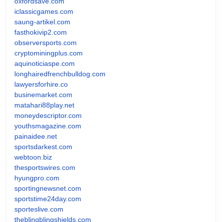
oxfordsave.com
iclassicgames.com
saung-artikel.com
fasthokivip2.com
observersports.com
cryptominingplus.com
aquinoticiaspe.com
longhairedfrenchbulldog.com
lawyersforhire.co
businemarket.com
matahari88play.net
moneydescriptor.com
youthsmagazine.com
painaidee.net
sportsdarkest.com
webtoon.biz
thesportswires.com
hyungpro.com
sportingnewsnet.com
sportstime24day.com
sporteslive.com
theblingblingshields.com