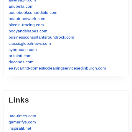
anubella.com
audiobooksonaudible.com
beautenetwork.com
bitcoin-tracing.com
bodyandshapes.com
businessconsultantsroundrock.com
classicglobalnews.com
cybercusp.com
britaintt.com
deconds.com
easycartltd-domesticcleaningservicesedinburgh.com
Links
uae-times.com
gamerifys.com
inspiratif.net