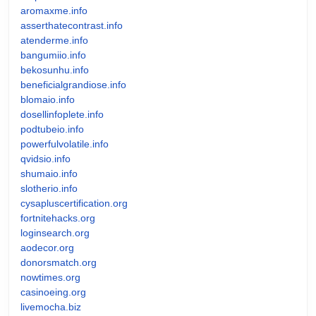
aromaxme.info
asserthatecontrast.info
atenderme.info
bangumiio.info
bekosunhu.info
beneficialgrandiose.info
blomaio.info
dosellinfoplete.info
podtubeio.info
powerfulvolatile.info
qvidsio.info
shumaio.info
slotherio.info
cysapluscertification.org
fortnitehacks.org
loginsearch.org
aodecor.org
donorsmatch.org
nowtimes.org
casinoeing.org
livemocha.biz