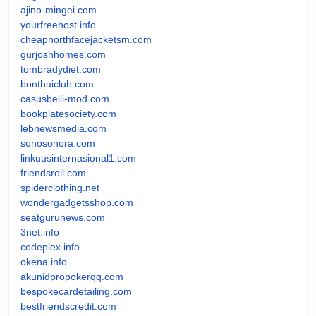
ajino-mingei.com
yourfreehost.info
cheapnorthfacejacketsm.com
gurjoshhomes.com
tombradydiet.com
bonthaiclub.com
casusbelli-mod.com
bookplatesociety.com
lebnewsmedia.com
sonosonora.com
linkuusinternasional1.com
friendsroll.com
spiderclothing.net
wondergadgetsshop.com
seatgurunews.com
3net.info
codeplex.info
okena.info
akunidpropokerqq.com
bespokecardetailing.com
bestfriendscredit.com