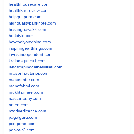
healthhousecare.com
healthkartreview.com
helpquitporn.com
highqualitybanknote.com
hostingnews24.com
hottstyle.com
howtodiyanything.com
inspiringearthlings.com
investindependent.com
kralbozguncu1.com
landscapinggainesvillefl.com
maisonhauturier.com
mascreator.com
menafahmi.com
mukhtarmeer.com
nascartoday.com
nqted.com
nzdriverlicence.com
pagalguru.com
pcegame.com
pgslot-r2.com