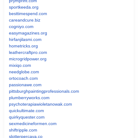
prymprint.com
sportkeeda.org
besttimespend.com
careandcure.biz
cogniyo.com
easymagazines.org
hirfanjilasmi.com
hometricks.org
leathercraftpro.com
microgridpower.org
mixiqo.com
needglobe.com
ortocoach.com
passionawe.com
pittsburghpaintingprofessionals.com
plumberryworks.com
psychoterapiawioletanowak.com
quickultimate.com
quirkyquester.com
sexmedicineformen.com
shiftripple.com
slotterpercaya.co