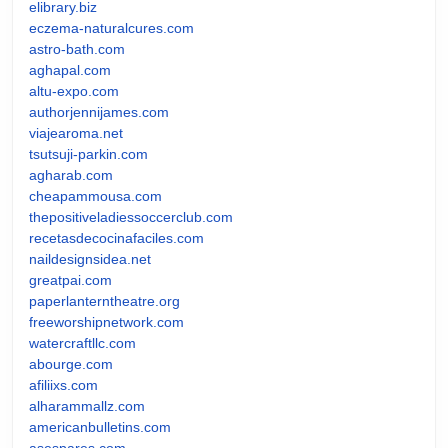
elibrary.biz
eczema-naturalcures.com
astro-bath.com
aghapal.com
altu-expo.com
authorjennijames.com
viajearoma.net
tsutsuji-parkin.com
agharab.com
cheapammousa.com
thepositiveladiessoccerclub.com
recetasdecocinafaciles.com
naildesignsidea.net
greatpai.com
paperlanterntheatre.org
freeworshipnetwork.com
watercraftllc.com
abourge.com
afiliixs.com
alharammallz.com
americanbulletins.com
asespares.com