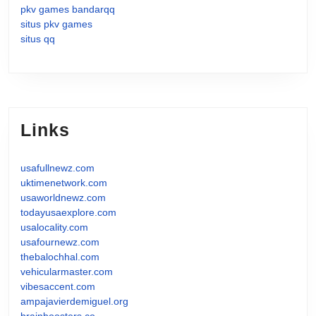
pkv games bandarqq
situs pkv games
situs qq
Links
usafullnewz.com
uktimenetwork.com
usaworldnewz.com
todayusaexplore.com
usalocality.com
usafournewz.com
thebalochhal.com
vehicularmaster.com
vibesaccent.com
ampajavierdemiguel.org
brainboosters.co