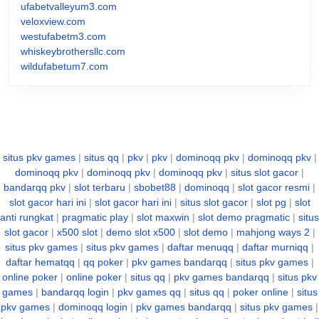
ufabetvalleyum3.com
veloxview.com
westufabetm3.com
whiskeybrothersllc.com
wildufabetum7.com
situs pkv games
|
situs qq
|
pkv
|
pkv
|
dominoqq pkv
|
dominoqq pkv
|
dominoqq pkv
|
dominoqq pkv
|
dominoqq pkv
|
situs slot gacor
|
bandarqq pkv
|
slot terbaru
|
sbobet88
|
dominoqq
|
slot gacor resmi
|
slot gacor hari ini
|
slot gacor hari ini
|
situs slot gacor
|
slot pg
|
slot
anti rungkat
|
pragmatic play
|
slot maxwin
|
slot demo pragmatic
|
situs
slot gacor
|
x500 slot
|
demo slot x500
|
slot demo
|
mahjong ways 2
|
situs pkv games
|
situs pkv games
|
daftar menuqq
|
daftar murniqq
|
daftar hematqq
|
qq poker
|
pkv games bandarqq
|
situs pkv games
|
online poker
|
online poker
|
situs qq
|
pkv games bandarqq
|
situs pkv
games
|
bandarqq login
|
pkv games qq
|
situs qq
|
poker online
|
situs
pkv games
|
dominoqq login
|
pkv games bandarqq
|
situs pkv games
|