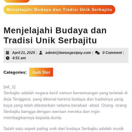
Menjelajahi Budaya dan Tradisi Unik Serbajitu
Menjelajahi Budaya dan
Tradisi Unik Serbajitu
April
admin@bonusgexipoy.
April 21, 2025
|
admin@bonusgexipoy.com
|
0 Comment
|
21,
4:51 am
2025
Categories:
Judi Slot
[ad_1]
Serbajitu adalah negara kecil namun bersemangat yang terletak di
Asia Tenggara, yang dikenal karena budaya dan tradisinya yang
kaya yang telah dilestarikan selama berabad -abad. Orang -orang
Serbajitu bangga dengan warisan mereka dan ingin
membagikannya kepada dunia.
Salah satu aspek paling unik dari budaya Serbajitu adalah musik