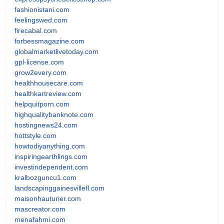
fashionistani.com
feelingswed.com
firecabal.com
forbessmagazine.com
globalmarketlivetoday.com
gpl-license.com
grow2every.com
healthhousecare.com
healthkartreview.com
helpquitporn.com
highqualitybanknote.com
hostingnews24.com
hottstyle.com
howtodiyanything.com
inspiringearthlings.com
investindependent.com
kralbozguncu1.com
landscapinggainesvillefl.com
maisonhauturier.com
mascreator.com
menafahmi.com