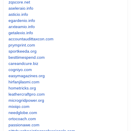
zqscore.net
aseleraio.info
asticio.info
egardenio.info
arxteamio.info
getalexio.info
accountaudittaxcon.com
prymprint.com
sportkeeda.org
besttimespend.com
careandcure.biz
cogniyo.com
easymagazines.org
hirfanjilasmi.com
hometricks.org
leathercraftpro.com
microgridpower.org
mixiqo.com
needglobe.com
ortocoach.com
passionawe.com
pittsburghpaintingprofessionals.com