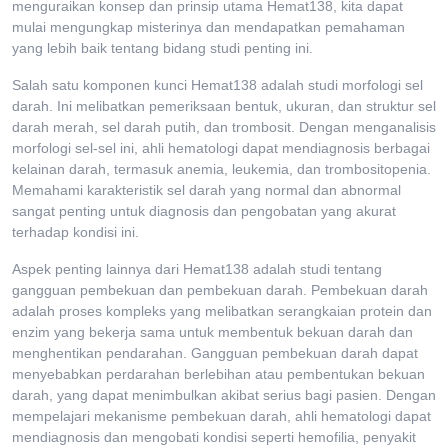
menguraikan konsep dan prinsip utama Hemat138, kita dapat
mulai mengungkap misterinya dan mendapatkan pemahaman
yang lebih baik tentang bidang studi penting ini.
Salah satu komponen kunci Hemat138 adalah studi morfologi sel
darah. Ini melibatkan pemeriksaan bentuk, ukuran, dan struktur sel
darah merah, sel darah putih, dan trombosit. Dengan menganalisis
morfologi sel-sel ini, ahli hematologi dapat mendiagnosis berbagai
kelainan darah, termasuk anemia, leukemia, dan trombositopenia.
Memahami karakteristik sel darah yang normal dan abnormal
sangat penting untuk diagnosis dan pengobatan yang akurat
terhadap kondisi ini.
Aspek penting lainnya dari Hemat138 adalah studi tentang
gangguan pembekuan dan pembekuan darah. Pembekuan darah
adalah proses kompleks yang melibatkan serangkaian protein dan
enzim yang bekerja sama untuk membentuk bekuan darah dan
menghentikan pendarahan. Gangguan pembekuan darah dapat
menyebabkan perdarahan berlebihan atau pembentukan bekuan
darah, yang dapat menimbulkan akibat serius bagi pasien. Dengan
mempelajari mekanisme pembekuan darah, ahli hematologi dapat
mendiagnosis dan mengobati kondisi seperti hemofilia, penyakit