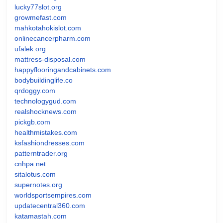
lucky77slot.org
growmefast.com
mahkotahokislot.com
onlinecancerpharm.com
ufalek.org
mattress-disposal.com
happyflooringandcabinets.com
bodybuildinglife.co
qrdoggy.com
technologygud.com
realshocknews.com
pickgb.com
healthmistakes.com
ksfashiondresses.com
patterntrader.org
cnhpa.net
sitalotus.com
supernotes.org
worldsportsempires.com
updatecentral360.com
katamastah.com