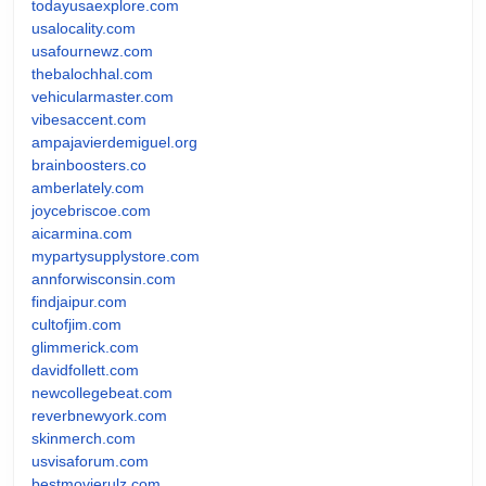
todayusaexplore.com
usalocality.com
usafournewz.com
thebalochhal.com
vehicularmaster.com
vibesaccent.com
ampajavierdemiguel.org
brainboosters.co
amberlately.com
joycebriscoe.com
aicarmina.com
mypartysupplystore.com
annforwisconsin.com
findjaipur.com
cultofjim.com
glimmerick.com
davidfollett.com
newcollegebeat.com
reverbnewyork.com
skinmerch.com
usvisaforum.com
bestmovierulz.com