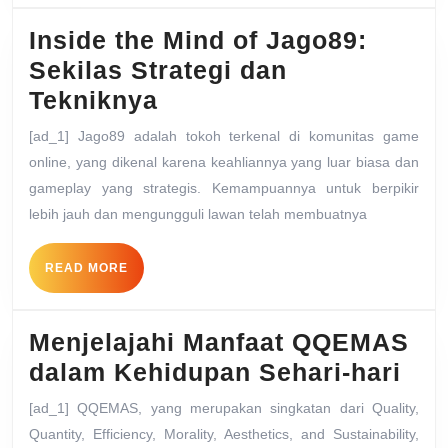
Inside the Mind of Jago89:
Sekilas Strategi dan
Inside
Tekniknya
the
[ad_1] Jago89 adalah tokoh terkenal di komunitas game
Mind
online, yang dikenal karena keahliannya yang luar biasa dan
of
gameplay yang strategis. Kemampuannya untuk berpikir
Jago89:
lebih jauh dan mengungguli lawan telah membuatnya
Sekilas
READ
READ MORE
Strategi
MORE
dan
Tekniknya
Menjelajahi Manfaat QQEMAS
Men
dalam Kehidupan Sehari-hari
Man
[ad_1] QQEMAS, yang merupakan singkatan dari Quality,
QQ
Quantity, Efficiency, Morality, Aesthetics, and Sustainability,