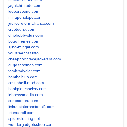
jagalchi-trade.com
loopersound.com
minapenelope.com
justicereformalliance.com
cryptoglax.com
ohiohobbyplus.com
bogothemes.com
ajino-mingei.com
yourfreehost.info
cheapnorthfacejacketsm.com
gurjoshhomes.com
tombradydiet.com
bonthaiclub.com
casusbelli-mod.com
bookplatesociety.com
lebnewsmedia.com
sonosonora.com
linkuusinternasional1.com
friendsroll.com
spiderclothing.net
wondergadgetsshop.com