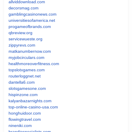
allviddownload.com
decorsmag.com
gamblingcasinonews.com
universitiesofamerica.net
progameofbrands.com
qbreview.org
servicewueste.org
zippyrevs.com
matkanumbernow.com
myjobcirculars.com
healthmoreoverfitness.com
topslotxgames.com
routerloggnet.net
dantella6.com
slotsgamesone.com
hispinzone.com
kalyanbazarnights.com
top-online-casino-usa.com
honghuidoor.com
flowingtravel.com
nineniki.com
brandiospecialists.com