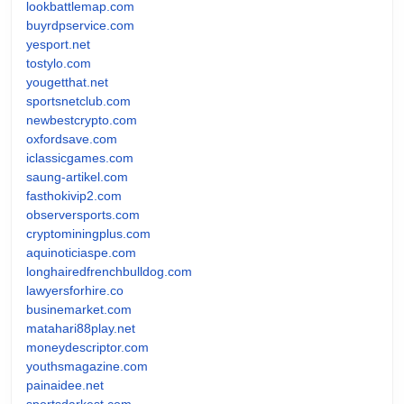
lookbattlemap.com
buyrdpservice.com
yesport.net
tostylo.com
yougetthat.net
sportsnetclub.com
newbestcrypto.com
oxfordsave.com
iclassicgames.com
saung-artikel.com
fasthokivip2.com
observersports.com
cryptominingplus.com
aquinoticiaspe.com
longhairedfrenchbulldog.com
lawyersforhire.co
businemarket.com
matahari88play.net
moneydescriptor.com
youthsmagazine.com
painaidee.net
sportsdarkest.com