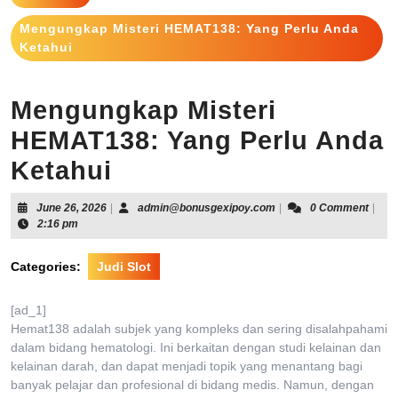
Mengungkap Misteri HEMAT138: Yang Perlu Anda
Ketahui
Mengungkap Misteri
HEMAT138: Yang Perlu Anda
Ketahui
June
admin@bonusgexipoy.
June 26, 2026
|
admin@bonusgexipoy.com
|
0 Comment
|
26,
2:16 pm
2026
Categories:
Judi Slot
[ad_1]
Hemat138 adalah subjek yang kompleks dan sering disalahpahami
dalam bidang hematologi. Ini berkaitan dengan studi kelainan dan
kelainan darah, dan dapat menjadi topik yang menantang bagi
banyak pelajar dan profesional di bidang medis. Namun, dengan