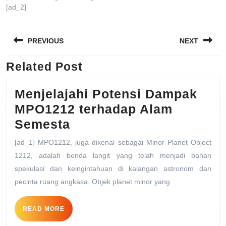
[ad_2]
Post
PREVIOUS
NEXT
navigation
Related Post
Previous
Next
post:
post:
Menjelajahi Potensi Dampak
MPO1212 terhadap Alam
Menjelajahi
Semesta
Potensi
[ad_1] MPO1212, juga dikenal sebagai Minor Planet Object
Dampak
1212, adalah benda langit yang telah menjadi bahan
MPO1212
spekulasi dan keingintahuan di kalangan astronom dan
terhadap
pecinta ruang angkasa. Objek planet minor yang
Alam
READ
READ MORE
Semesta
MORE