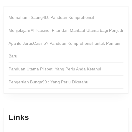
Memahami Saung4D: Panduan Komprehensif
Menjelajahi Ahlicasino: Fitur dan Manfaat Utama bagi Penjudi
Apa itu JurusCasino? Panduan Komprehensif untuk Pemain
Baru
Panduan Utama Plisbet: Yang Perlu Anda Ketahui
Pengertian Bunga99 : Yang Perlu Diketahui
Links