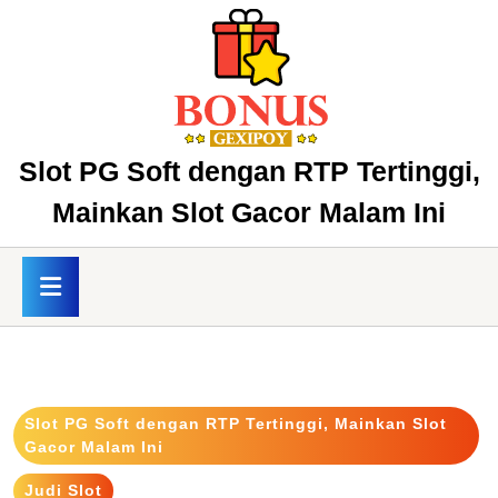
Skip
to
content
Skip
to
content
Slot PG Soft dengan RTP Tertinggi,
Mainkan Slot Gacor Malam Ini
Open
Button
Slot PG Soft dengan RTP Tertinggi, Mainkan Slot
Gacor Malam Ini
Judi Slot