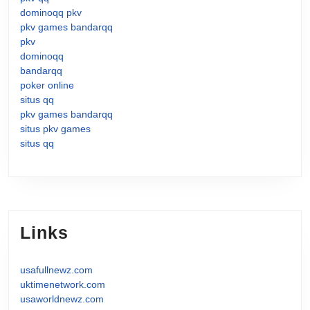
dominoqq pkv
pkv games bandarqq
pkv
dominoqq
bandarqq
poker online
situs qq
pkv games bandarqq
situs pkv games
situs qq
Links
usafullnewz.com
uktimenetwork.com
usaworldnewz.com