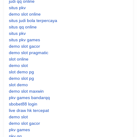
judi qq online
situs pkv
demo slot online
situs judi bola terpercaya
situs qq online
situs pkv
situs pkv games
demo slot gacor
demo slot pragmatic
slot online
demo slot
slot demo pg
demo slot pg
slot demo
demo slot maxwin
pkv games bandarqq
sbobet88 login
live draw hk tercepat
demo slot
demo slot gacor
pkv games
pkv qq