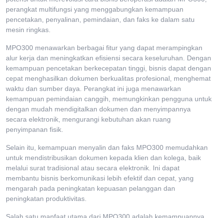
perangkat multifungsi yang menggabungkan kemampuan
pencetakan, penyalinan, pemindaian, dan faks ke dalam satu
mesin ringkas.
MPO300 menawarkan berbagai fitur yang dapat merampingkan
alur kerja dan meningkatkan efisiensi secara keseluruhan. Dengan
kemampuan pencetakan berkecepatan tinggi, bisnis dapat dengan
cepat menghasilkan dokumen berkualitas profesional, menghemat
waktu dan sumber daya. Perangkat ini juga menawarkan
kemampuan pemindaian canggih, memungkinkan pengguna untuk
dengan mudah mendigitalkan dokumen dan menyimpannya
secara elektronik, mengurangi kebutuhan akan ruang
penyimpanan fisik.
Selain itu, kemampuan menyalin dan faks MPO300 memudahkan
untuk mendistribusikan dokumen kepada klien dan kolega, baik
melalui surat tradisional atau secara elektronik. Ini dapat
membantu bisnis berkomunikasi lebih efektif dan cepat, yang
mengarah pada peningkatan kepuasan pelanggan dan
peningkatan produktivitas.
Salah satu manfaat utama dari MPO300 adalah kemampuannya