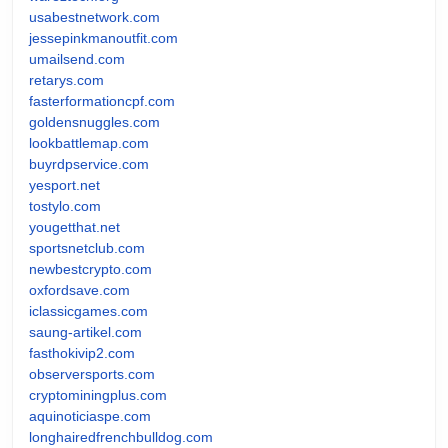
usabestnetwork.com
jessepinkmanoutfit.com
umailsend.com
retarys.com
fasterformationcpf.com
goldensnuggles.com
lookbattlemap.com
buyrdpservice.com
yesport.net
tostylo.com
yougetthat.net
sportsnetclub.com
newbestcrypto.com
oxfordsave.com
iclassicgames.com
saung-artikel.com
fasthokivip2.com
observersports.com
cryptominingplus.com
aquinoticiaspe.com
longhairedfrenchbulldog.com