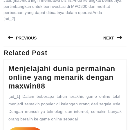
Jadi, jika Anda ingin membawa bisnis Anda ke tingkat berikutnya,
pertimbangkan untuk berinvestasi di MPO300 dan melihat
perbedaan yang dapat dibuatnya dalam operasi Anda.
[ad_2]
Post
PREVIOUS
NEXT
navigation
Related Post
Previous
Next
post:
post:
Menjelajahi dunia permainan
online yang menarik dengan
Menjelajahi
maxwin88
dunia
[ad_1] Dalam beberapa tahun terakhir, game online telah
permainan
menjadi semakin populer di kalangan orang dari segala usia.
online
Dengan munculnya teknologi dan internet, semakin banyak
yang
orang beralih ke game online sebagai
menarik