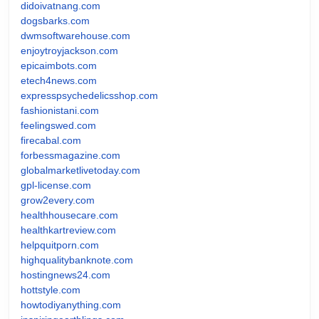
didoivatnang.com
dogsbarks.com
dwmsoftwarehouse.com
enjoytroyjackson.com
epicaimbots.com
etech4news.com
expresspsychedelicsshop.com
fashionistani.com
feelingswed.com
firecabal.com
forbessmagazine.com
globalmarketlivetoday.com
gpl-license.com
grow2every.com
healthhousecare.com
healthkartreview.com
helpquitporn.com
highqualitybanknote.com
hostingnews24.com
hottstyle.com
howtodiyanything.com