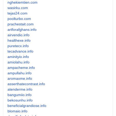
nghekiemtien.com
wasirku.com
tejas24.com
poolturbo.com
prachestait.com
artforafghans.info
airvendio.info
healthexe.info
puretecx.info
tecadvance.info
aminityio.info
amiolahu.info
ampacheme.info
ampullahu.info
aromaxme.info
asserthatecontrast.info
atenderme.info
bangumiio.info
bekosunhu.info
beneficialgrandiose.info
blomaio.info