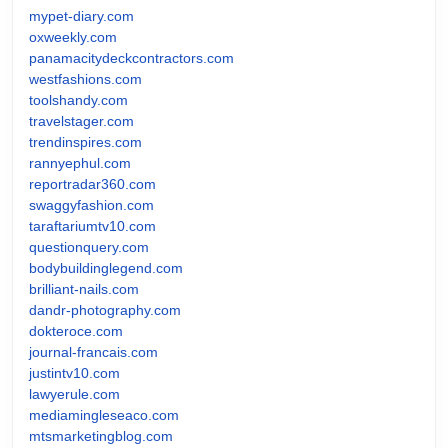
mypet-diary.com
oxweekly.com
panamacitydeckcontractors.com
westfashions.com
toolshandy.com
travelstager.com
trendinspires.com
rannyephul.com
reportradar360.com
swaggyfashion.com
taraftariumtv10.com
questionquery.com
bodybuildinglegend.com
brilliant-nails.com
dandr-photography.com
dokteroce.com
journal-francais.com
justintv10.com
lawyerule.com
mediamingleseaco.com
mtsmarketingblog.com