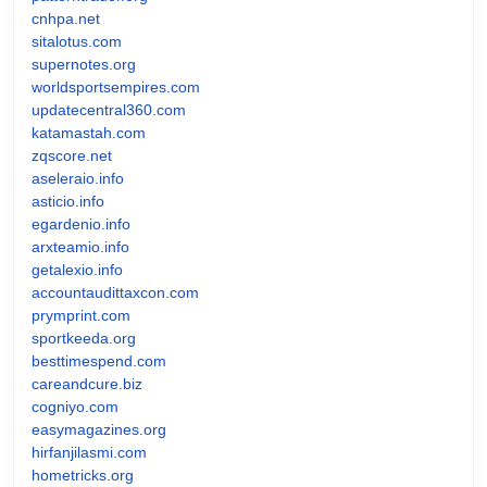
cnhpa.net
sitalotus.com
supernotes.org
worldsportsempires.com
updatecentral360.com
katamastah.com
zqscore.net
aseleraio.info
asticio.info
egardenio.info
arxteamio.info
getalexio.info
accountaudittaxcon.com
prymprint.com
sportkeeda.org
besttimespend.com
careandcure.biz
cogniyo.com
easymagazines.org
hirfanjilasmi.com
hometricks.org