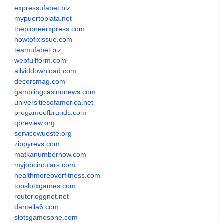
expressufabet.biz
mypuertoplata.net
thepioneerxpress.com
howtofixissue.com
teamufabet.biz
webfullform.com
allviddownload.com
decorsmag.com
gamblingcasinonews.com
universitiesofamerica.net
progameofbrands.com
qbreview.org
servicewueste.org
zippyrevs.com
matkanumbernow.com
myjobcirculars.com
healthmoreoverfitness.com
topslotxgames.com
routerloggnet.net
dantella6.com
slotsgamesone.com