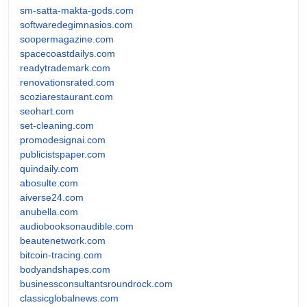
sm-satta-makta-gods.com
softwaredegimnasios.com
soopermagazine.com
spacecoastdailys.com
readytrademark.com
renovationsrated.com
scoziarestaurant.com
seohart.com
set-cleaning.com
promodesignai.com
publicistspaper.com
quindaily.com
abosulte.com
aiverse24.com
anubella.com
audiobooksonaudible.com
beautenetwork.com
bitcoin-tracing.com
bodyandshapes.com
businessconsultantsroundrock.com
classicglobalnews.com