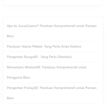
Apa itu JurusCasino? Panduan Komprehensif untuk Pemain
Baru
Panduan Utama Plisbet: Yang Perlu Anda Ketahui
Pengertian Bunga99 : Yang Perlu Diketahui
Memahami Winlose99: Panduan Komprehensif untuk
Pengguna Baru
Pengertian Parlay4D: Panduan Komprehensif untuk Pemain
Baru