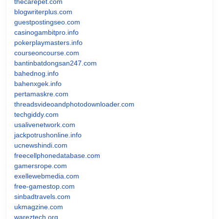
thecarepet.com
blogwriterplus.com
guestpostingseo.com
casinogambitpro.info
pokerplaymasters.info
courseoncourse.com
bantinbatdongsan247.com
bahednog.info
bahenxgek.info
pertamaskre.com
threadsvideoandphotodownloader.com
techgiddy.com
usalivenetwork.com
jackpotrushonline.info
ucnewshindi.com
freecellphonedatabase.com
gamersrope.com
exellewebmedia.com
free-gamestop.com
sinbadtravels.com
ukmagzine.com
wareztech.org