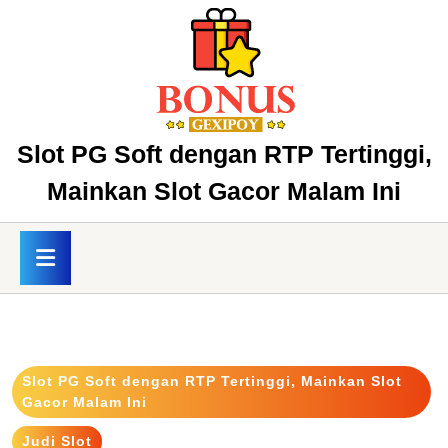
Skip
to
content
Skip
to
content
Slot PG Soft dengan RTP Tertinggi,
Mainkan Slot Gacor Malam Ini
Open
Button
Slot PG Soft dengan RTP Tertinggi, Mainkan Slot
Gacor Malam Ini
Judi Slot