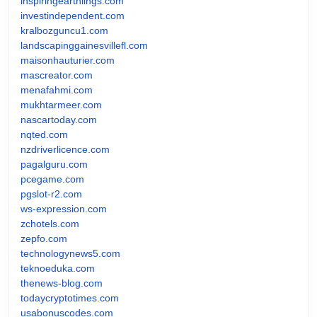
inspiringearthlings.com
investindependent.com
kralbozguncu1.com
landscapinggainesvillefl.com
maisonhauturier.com
mascreator.com
menafahmi.com
mukhtarmeer.com
nascartoday.com
nqted.com
nzdriverlicence.com
pagalguru.com
pcegame.com
pgslot-r2.com
ws-expression.com
zchotels.com
zepfo.com
technologynews5.com
teknoeduka.com
thenews-blog.com
todaycryptotimes.com
usabonuscodes.com