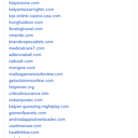
hispinzone.com
kalyanbazarnights.com
top-online-casino-usa.com
honghuidoor.com
flowingtravel.com
nineniki.com
brandiospecialists.com
medicalcare7.com
adtennaball.com
nabzah.com
mongive.com
matkagameresultsview.com
getsolutionsonline.com
hispinner.org
criticalinsurance.info
nokariposter.com
kalyan-guessing-nightplay.com
gameofpanels.com
androidappsdownloader.com
usetimenow.com
healthblow.com