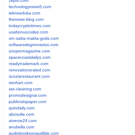
zepfo.com
technologynews5.com
teknoeduka.com
thenews-blog.com
todaycryptotimes.com
usabonuscodes.com
sm-satta-makta-gods.com
softwaredegimnasios.com
soopermagazine.com
spacecoastdailys.com
readytrademark.com
renovationsrated.com
scoziarestaurant.com
seohart.com
set-cleaning.com
promodesignai.com
publicistspaper.com
quindaily.com
abosulte.com
aiverse24.com
anubella.com
audiobooksonaudible.com