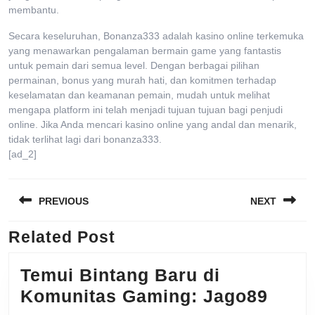
membantu.
Secara keseluruhan, Bonanza333 adalah kasino online terkemuka
yang menawarkan pengalaman bermain game yang fantastis
untuk pemain dari semua level. Dengan berbagai pilihan
permainan, bonus yang murah hati, dan komitmen terhadap
keselamatan dan keamanan pemain, mudah untuk melihat
mengapa platform ini telah menjadi tujuan tujuan bagi penjudi
online. Jika Anda mencari kasino online yang andal dan menarik,
tidak terlihat lagi dari bonanza333.
[ad_2]
Post
PREVIOUS
NEXT
navigation
Related Post
Previous
Next
post:
post:
Temui Bintang Baru di
Temu
Komunitas Gaming: Jago89