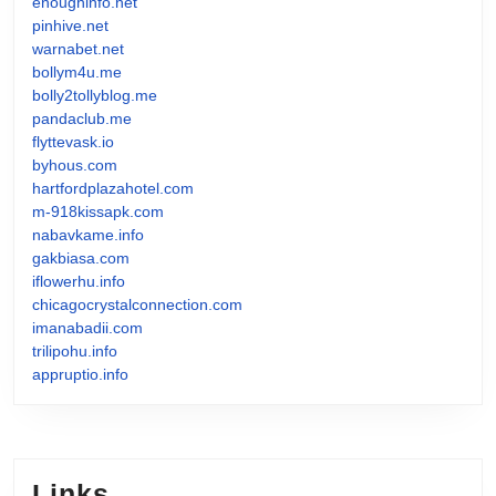
enoughinfo.net
pinhive.net
warnabet.net
bollym4u.me
bolly2tollyblog.me
pandaclub.me
flyttevask.io
byhous.com
hartfordplazahotel.com
m-918kissapk.com
nabavkame.info
gakbiasa.com
iflowerhu.info
chicagocrystalconnection.com
imanabadii.com
trilipohu.info
appruptio.info
Links