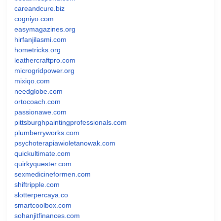
careandcure.biz
cogniyo.com
easymagazines.org
hirfanjilasmi.com
hometricks.org
leathercraftpro.com
microgridpower.org
mixiqo.com
needglobe.com
ortocoach.com
passionawe.com
pittsburghpaintingprofessionals.com
plumberryworks.com
psychoterapiawioletanowak.com
quickultimate.com
quirkyquester.com
sexmedicineformen.com
shiftripple.com
slotterpercaya.co
smartcoolbox.com
sohanjitfinances.com