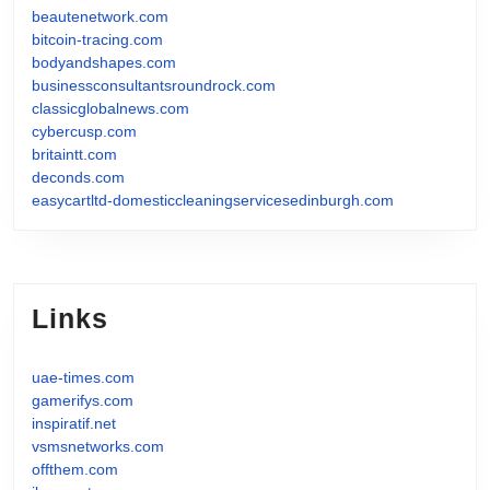
beautenetwork.com
bitcoin-tracing.com
bodyandshapes.com
businessconsultantsroundrock.com
classicglobalnews.com
cybercusp.com
britaintt.com
deconds.com
easycartltd-domesticcleaningservicesedinburgh.com
Links
uae-times.com
gamerifys.com
inspiratif.net
vsmsnetworks.com
offthem.com