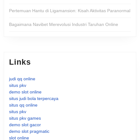
Pertemuan Hantu di Ligamansion: Kisah Aktivitas Paranormal
Bagaimana Navibet Merevolusi Industri Taruhan Online
Links
judi qq online
situs pkv
demo slot online
situs judi bola terpercaya
situs qq online
situs pkv
situs pkv games
demo slot gacor
demo slot pragmatic
slot online