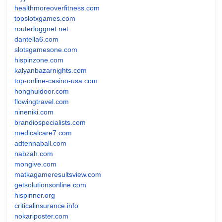
healthmoreoverfitness.com
topslotxgames.com
routerloggnet.net
dantella6.com
slotsgamesone.com
hispinzone.com
kalyanbazarnights.com
top-online-casino-usa.com
honghuidoor.com
flowingtravel.com
nineniki.com
brandiospecialists.com
medicalcare7.com
adtennaball.com
nabzah.com
mongive.com
matkagameresultsview.com
getsolutionsonline.com
hispinner.org
criticalinsurance.info
nokariposter.com