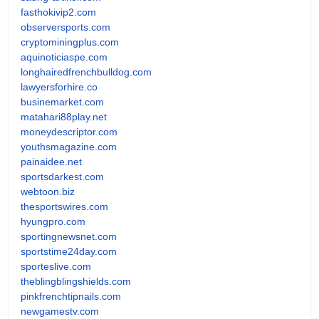
fasthokivip2.com
observersports.com
cryptominingplus.com
aquinoticiaspe.com
longhairedfrenchbulldog.com
lawyersforhire.co
businemarket.com
matahari88play.net
moneydescriptor.com
youthsmagazine.com
painaidee.net
sportsdarkest.com
webtoon.biz
thesportswires.com
hyungpro.com
sportingnewsnet.com
sportstime24day.com
sporteslive.com
theblingblingshields.com
pinkfrenchtipnails.com
newgamestv.com