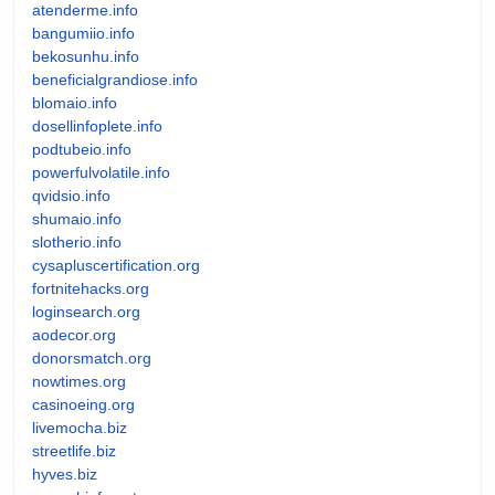
atenderme.info
bangumiio.info
bekosunhu.info
beneficialgrandiose.info
blomaio.info
dosellinfoplete.info
podtubeio.info
powerfulvolatile.info
qvidsio.info
shumaio.info
slotherio.info
cysapluscertification.org
fortnitehacks.org
loginsearch.org
aodecor.org
donorsmatch.org
nowtimes.org
casinoeing.org
livemocha.biz
streetlife.biz
hyves.biz