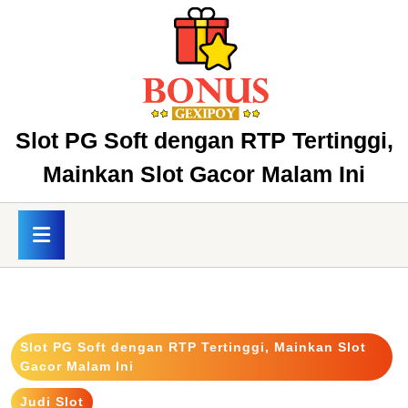
Skip
to
content
Skip
to
content
Slot PG Soft dengan RTP Tertinggi,
Mainkan Slot Gacor Malam Ini
Open
Button
Slot PG Soft dengan RTP Tertinggi, Mainkan Slot
Gacor Malam Ini
Judi Slot