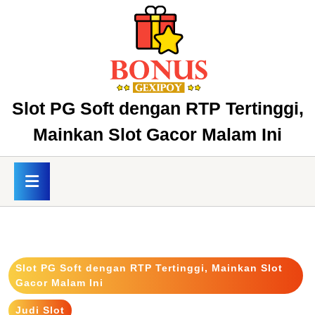
Skip
to
content
Skip
to
content
Slot PG Soft dengan RTP Tertinggi,
Mainkan Slot Gacor Malam Ini
Open
Button
Slot PG Soft dengan RTP Tertinggi, Mainkan Slot
Gacor Malam Ini
Judi Slot