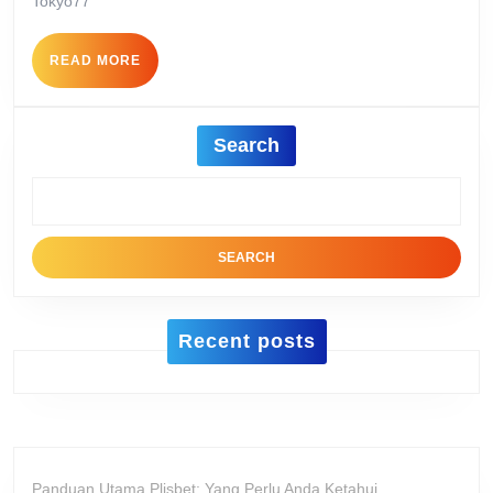
Tokyo77
Realitas
Virtual
READ
READ MORE
yang
MORE
Berbeda
dari
Search
yang
Lain
SEARCH
Recent posts
Panduan Utama Plisbet: Yang Perlu Anda Ketahui