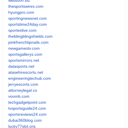
webtoon.biz
thesportswires.com
hyungpro.com
sportingnewsnet.com
sportstime24day.com
sporteslive.com
theblingblingshields.com
pinkfrenchtipnails.com
newgamestv.com
sportsgallerys.com
sportsmirrors.net
datasports.net
atasehirescortu.net
engineeringtechub.com
jerryescorts.com
attorneylegal.co
voomb.com
techgadgetpoint.com
tvsportsguide24.com
sportsreviews24.com
dubai360blog.com
lucky77slot.org