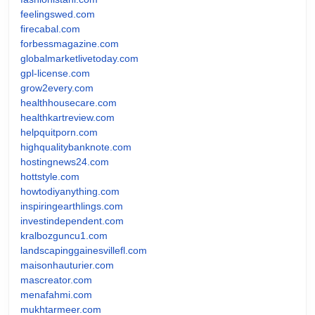
feelingswed.com
firecabal.com
forbessmagazine.com
globalmarketlivetoday.com
gpl-license.com
grow2every.com
healthhousecare.com
healthkartreview.com
helpquitporn.com
highqualitybanknote.com
hostingnews24.com
hottstyle.com
howtodiyanything.com
inspiringearthlings.com
investindependent.com
kralbozguncu1.com
landscapinggainesvillefl.com
maisonhauturier.com
mascreator.com
menafahmi.com
mukhtarmeer.com