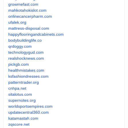
growmefast.com
mahkotahokislot.com
onlinecancerpharm.com
ufalek.org
mattress-disposal.com
happyflooringandcabinets.com
bodybuildinglife.co
qrdoggy.com
technologygud.com
realshocknews.com
pickgb.com
healthmistakes.com
ksfashiondresses.com
patterntrader.org
cnhpa.net
sitalotus.com
supernotes.org
worldsportsempires.com
updatecentral360.com
katamastah.com
zqscore.net