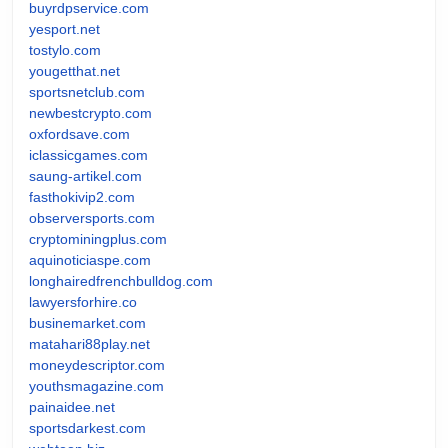
buyrdpservice.com
yesport.net
tostylo.com
yougetthat.net
sportsnetclub.com
newbestcrypto.com
oxfordsave.com
iclassicgames.com
saung-artikel.com
fasthokivip2.com
observersports.com
cryptominingplus.com
aquinoticiaspe.com
longhairedfrenchbulldog.com
lawyersforhire.co
businemarket.com
matahari88play.net
moneydescriptor.com
youthsmagazine.com
painaidee.net
sportsdarkest.com