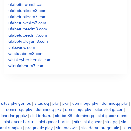
ufabettinwum3.com
ufabetunitedm3.com
ufabetunitedm7.com
ufabetuskedm7.com
ufabetutoredm3.com
ufabetutoredm7.com
ufabetvalleyum3.com
veloxview.com
westufabetm3.com
whiskeybrothersllc.com
wildufabetum7.com
situs pkv games
|
situs qq
|
pkv
|
pkv
|
dominoqq pkv
|
dominoqq pkv
|
dominoqq pkv
|
dominoqq pkv
|
dominoqq pkv
|
situs slot gacor
|
bandarqq pkv
|
slot terbaru
|
sbobet88
|
dominoqq
|
slot gacor resmi
|
slot gacor hari ini
|
slot gacor hari ini
|
situs slot gacor
|
slot pg
|
slot
anti rungkat
|
pragmatic play
|
slot maxwin
|
slot demo pragmatic
|
situs