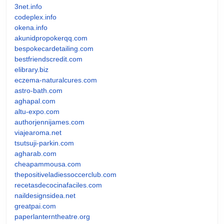
3net.info
codeplex.info
okena.info
akunidpropokerqq.com
bespokecardetailing.com
bestfriendscredit.com
elibrary.biz
eczema-naturalcures.com
astro-bath.com
aghapal.com
altu-expo.com
authorjennijames.com
viajearoma.net
tsutsuji-parkin.com
agharab.com
cheapammousa.com
thepositiveladiessoccerclub.com
recetasdecocinafaciles.com
naildesignsidea.net
greatpai.com
paperlanterntheatre.org