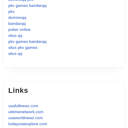
pkv games bandarqq
pkv
dominoqq
bandarqq
poker online
situs qq
pkv games bandarqq
situs pkv games
situs qq
Links
usafullnewz.com
uktimenetwork.com
usaworldnewz.com
todayusaexplore.com