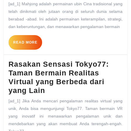
Pengalam
[ad_1] Mahjong adalah permainan ubin Cina tradisional yang
Mahjong
telah dinikmati oleh jutaan orang di seluruh dunia selama
online
berabad -abad. Ini adalah permainan keterampilan, strategi,
terbaik
dan keberuntungan, dan menawarkan pengalaman bermain
READ
READ MORE
MORE
Rasakan Sensasi Tokyo77:
Taman Bermain Realitas
Virtual yang Berbeda dari
Rasakan
yang Lain
Sensasi
[ad_1] Jika Anda mencari pengalaman realitas virtual yang
Tokyo77:
unik, Anda bisa mengunjungi Tokyo77. Taman bermain VR
Taman
yang inovatif ini menawarkan pengalaman unik dan
Bermain
mendebarkan yang akan membuat Anda terengah-engah.