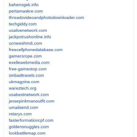
bahenxgek.info
pertamaskre.com
threadsvideoandphotodownloader.com
techgiddy.com
usalivenetwork.com
jackpotrushonline.info
ucnewshindi.com
freecellphonedatabase.com
gamersrope.com
exellewebmedia.com
free-gamestop.com
sinbadtravels.com
ukmagzine.com
wareztech.org
usabestnetwork.com
jessepinkmanoutfit.com
umailsend.com
retarys.com
fasterformationcpf.com
goldensnuggles.com
lookbattlemap.com