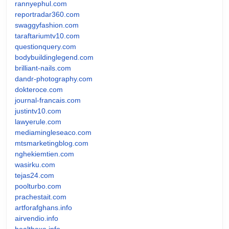
rannyephul.com
reportradar360.com
swaggyfashion.com
taraftariumtv10.com
questionquery.com
bodybuildinglegend.com
brilliant-nails.com
dandr-photography.com
dokteroce.com
journal-francais.com
justintv10.com
lawyerule.com
mediamingleseaco.com
mtsmarketingblog.com
nghekiemtien.com
wasirku.com
tejas24.com
poolturbo.com
prachestait.com
artforafghans.info
airvendio.info
healthexe.info