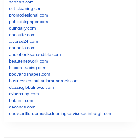
seohart.com
set-cleaning.com
promodesignai.com
publicistspaper.com
quindaily.com
abosulte.com
aiverse24.com
anubella.com
audiobooksonaudible.com
beautenetwork.com
bitcoin-tracing.com
bodyandshapes.com
businessconsultantsroundrock.com
classicglobalnews.com
cybercusp.com
britaintt.com
deconds.com
easycartltd-domesticcleaningservicesedinburgh.com