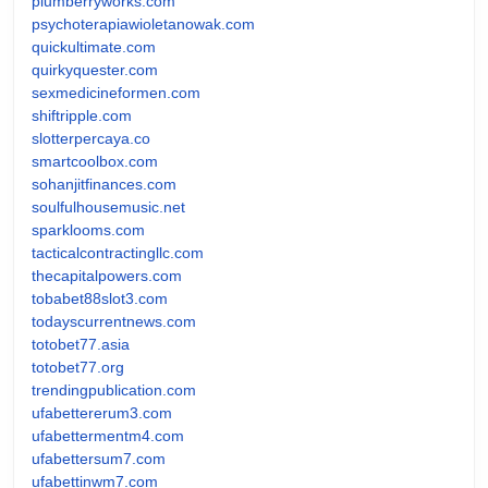
plumberryworks.com
psychoterapiawioletanowak.com
quickultimate.com
quirkyquester.com
sexmedicineformen.com
shiftripple.com
slotterpercaya.co
smartcoolbox.com
sohanjitfinances.com
soulfulhousemusic.net
sparklooms.com
tacticalcontractingllc.com
thecapitalpowers.com
tobabet88slot3.com
todayscurrentnews.com
totobet77.asia
totobet77.org
trendingpublication.com
ufabettererum3.com
ufabettermentm4.com
ufabettersum7.com
ufabettinwm7.com