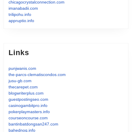
chicagocrystalconnection.com
imanabadii.com
trilipohu.info
appruptio.info
Links
punjwanis.com
the-parcs-clematiscondos.com
jusu-gb.com
thecarepet.com
blogwriterplus.com
guestpostingseo.com
casinogambitpro.info
pokerplaymasters.info
courseoncourse.com
bantinbatdongsan247.com
bahednog.info