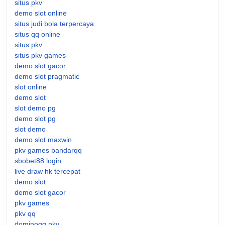
situs pkv
demo slot online
situs judi bola terpercaya
situs qq online
situs pkv
situs pkv games
demo slot gacor
demo slot pragmatic
slot online
demo slot
slot demo pg
demo slot pg
slot demo
demo slot maxwin
pkv games bandarqq
sbobet88 login
live draw hk tercepat
demo slot
demo slot gacor
pkv games
pkv qq
dominoqq pkv