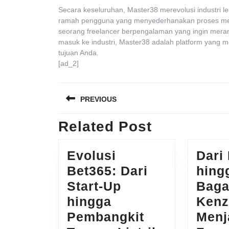
Secara keseluruhan, Master38 merevolusi industri 
ramah pengguna yang menyederhanakan proses mene
seorang freelancer berpengalaman yang ingin meram
masuk ke industri, Master38 adalah platform yan
tujuan Anda.
[ad_2]
Post
PREVIOUS
navigation
Related Post
Previous
post:
Evolusi
Dari
Bet365: Dari
hing
Start-Up
Baga
hingga
Kenz
Pembangkit
Menj