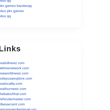
mbunyi
situs qq
pkv games bandarqq
situs pkv games
situs qq
ara
Links
usafullnewz.com
uktimenetwork.com
usaworldnewz.com
todayusaexplore.com
usalocality.com
usafournewz.com
thebalochhal.com
vehicularmaster.com
vibesaccent.com
ampajavierdemiguel.org