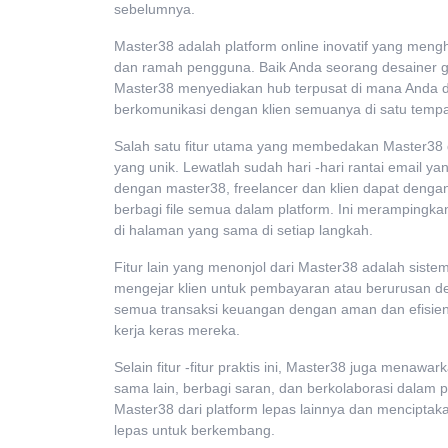
sebelumnya.
Master38 adalah platform online inovatif yang men
dan ramah pengguna. Baik Anda seorang desainer gra
Master38 menyediakan hub terpusat di mana Anda 
berkomunikasi dengan klien semuanya di satu tempa
Salah satu fitur utama yang membedakan Master38 d
yang unik. Lewatlah sudah hari -hari rantai email
dengan master38, freelancer dan klien dapat deng
berbagi file semua dalam platform. Ini merampingk
di halaman yang sama di setiap langkah.
Fitur lain yang menonjol dari Master38 adalah siste
mengejar klien untuk pembayaran atau berurusan 
semua transaksi keuangan dengan aman dan efisien,
kerja keras mereka.
Selain fitur -fitur praktis ini, Master38 juga mena
sama lain, berbagi saran, dan berkolaborasi dala
Master38 dari platform lepas lainnya dan menciptak
lepas untuk berkembang.