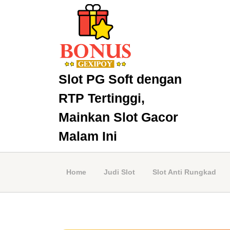
Skip
to
content
Skip
to
content
Slot PG Soft dengan
RTP Tertinggi,
Mainkan Slot Gacor
Malam Ini
Home
Judi Slot
Slot Anti Rungkad