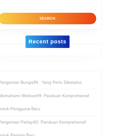
SEARCH
Recent posts
Pengertian Bunga99 : Yang Perlu Diketahui
Memahami Winlose99: Panduan Komprehensif
untuk Pengguna Baru
Pengertian Parlay4D: Panduan Komprehensif
untuk Pemain Baru