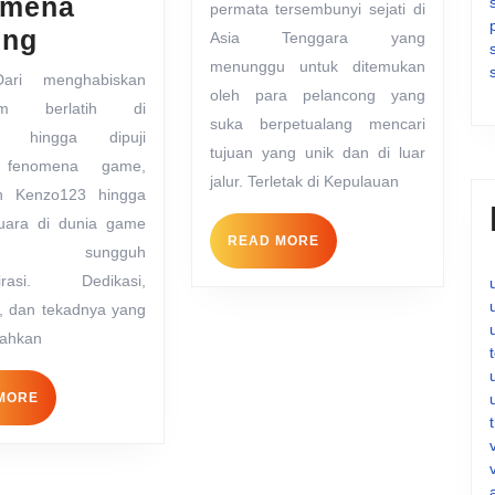
terse
omena
permata tersembunyi sejati di
Dari
di
ing
Asia Tenggara yang
Pemula
Asia
menunggu untuk ditemukan
Dari menghabiskan
oleh para pelancong yang
hingga
Tengg
jam berlatih di
suka berpetualang mencari
Juara:
ya hingga dipuji
tujuan yang unik dan di luar
Bagaimana
 fenomena game,
jalur. Terletak di Kepulauan
an Kenzo123 hingga
Kenzo123
juara di dunia game
Menjadi
READ
READ MORE
titif sungguh
MORE
Fenomena
pirasi. Dedikasi,
Gaming
, dan tekadnya yang
yahkan
READ
MORE
MORE