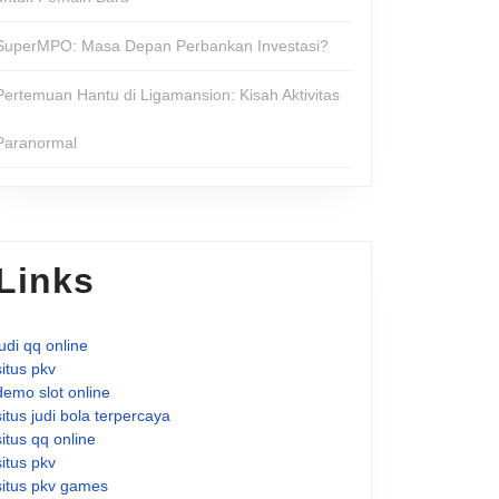
SuperMPO: Masa Depan Perbankan Investasi?
Pertemuan Hantu di Ligamansion: Kisah Aktivitas
Paranormal
Links
judi qq online
situs pkv
demo slot online
situs judi bola terpercaya
situs qq online
situs pkv
situs pkv games