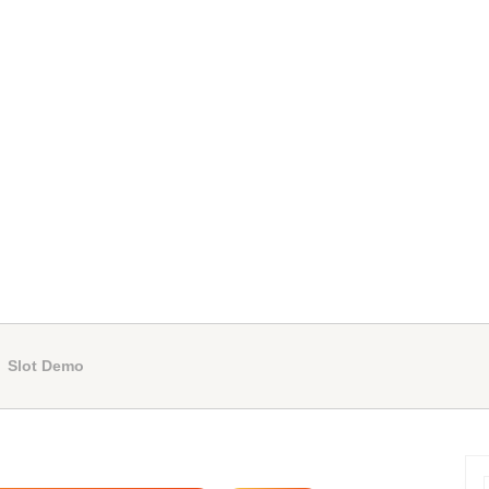
Slot Demo