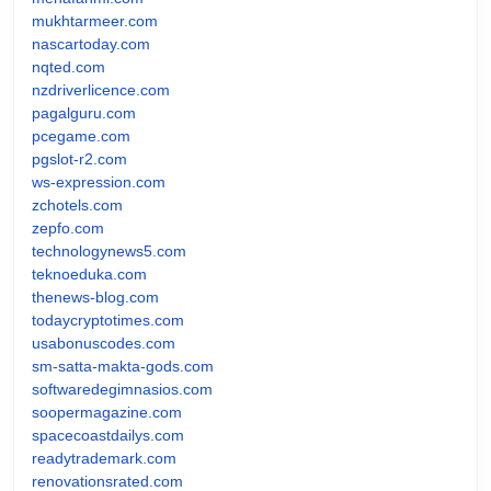
mukhtarmeer.com
nascartoday.com
nqted.com
nzdriverlicence.com
pagalguru.com
pcegame.com
pgslot-r2.com
ws-expression.com
zchotels.com
zepfo.com
technologynews5.com
teknoeduka.com
thenews-blog.com
todaycryptotimes.com
usabonuscodes.com
sm-satta-makta-gods.com
softwaredegimnasios.com
soopermagazine.com
spacecoastdailys.com
readytrademark.com
renovationsrated.com