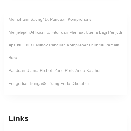
Memahami Saung4D: Panduan Komprehensif
Menjelajahi Ahlicasino: Fitur dan Manfaat Utama bagi Penjudi
Apa itu JurusCasino? Panduan Komprehensif untuk Pemain
Baru
Panduan Utama Plisbet: Yang Perlu Anda Ketahui
Pengertian Bunga99 : Yang Perlu Diketahui
Links