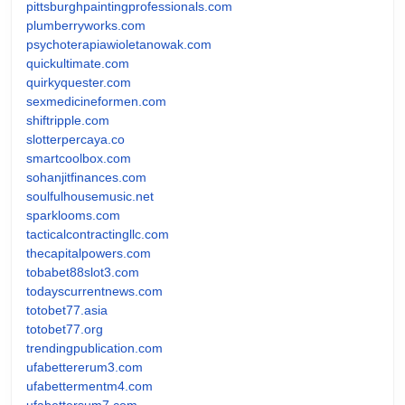
pittsburghpaintingprofessionals.com
plumberryworks.com
psychoterapiawioletanowak.com
quickultimate.com
quirkyquester.com
sexmedicineformen.com
shiftripple.com
slotterpercaya.co
smartcoolbox.com
sohanjitfinances.com
soulfulhousemusic.net
sparklooms.com
tacticalcontractingllc.com
thecapitalpowers.com
tobabet88slot3.com
todayscurrentnews.com
totobet77.asia
totobet77.org
trendingpublication.com
ufabettererum3.com
ufabettermentm4.com
ufabettersum7.com