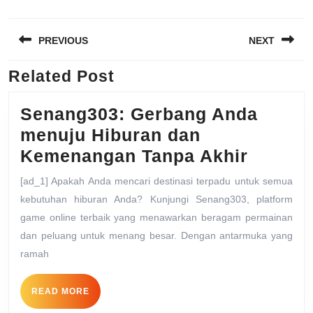
Post
PREVIOUS
NEXT
navigation
Related Post
Previous
Next
post:
post:
Senang303: Gerbang Anda
menuju Hiburan dan
Senang
Kemenangan Tanpa Akhir
Gerban
[ad_1] Apakah Anda mencari destinasi terpadu untuk semua
Anda
kebutuhan hiburan Anda? Kunjungi Senang303, platform
menuju
game online terbaik yang menawarkan beragam permainan
Hibura
dan peluang untuk menang besar. Dengan antarmuka yang
ramah
dan
Kemen
READ
READ MORE
Tanpa
MORE