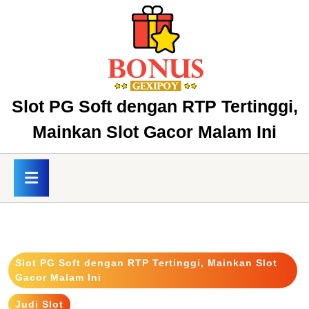
Skip
to
content
Skip
to
content
Slot PG Soft dengan RTP Tertinggi,
Mainkan Slot Gacor Malam Ini
Open
Button
Slot PG Soft dengan RTP Tertinggi, Mainkan Slot
Gacor Malam Ini
Judi Slot