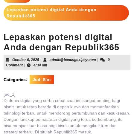
Lepaskan potensi digital Anda dengan
Republik365
Lepaskan potensi digital
Anda dengan Republik365
October
admin@bonusgexipoy
October 6, 2025
|
admin@bonusgexipoy.com
|
0
6,
Comment
|
4:34 am
2025
Categories:
Judi Slot
[ad_1]
Di dunia digital yang serba cepat saat ini, sangat penting bagi
bisnis untuk tetap berada di depan kurva dan memanfaatkan
teknologi terbaru untuk mendorong pertumbuhan dan kesuksesan.
Dengan lanskap pemasaran digital yang terus berkembang, itu
bisa menjadi luar biasa bagi bisnis untuk mengikuti tren dan
strategi terbaru. Di situlah Republik365 masuk.