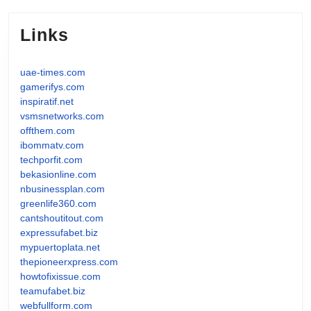
Links
uae-times.com
gamerifys.com
inspiratif.net
vsmsnetworks.com
offthem.com
ibommatv.com
techporfit.com
bekasionline.com
nbusinessplan.com
greenlife360.com
cantshoutitout.com
expressufabet.biz
mypuertoplata.net
thepioneerxpress.com
howtofixissue.com
teamufabet.biz
webfullform.com