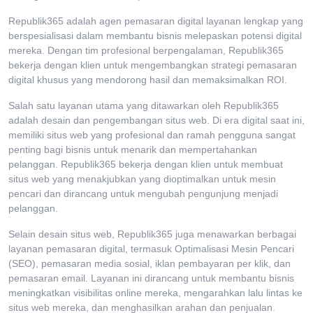
Republik365 adalah agen pemasaran digital layanan lengkap yang
berspesialisasi dalam membantu bisnis melepaskan potensi digital
mereka. Dengan tim profesional berpengalaman, Republik365
bekerja dengan klien untuk mengembangkan strategi pemasaran
digital khusus yang mendorong hasil dan memaksimalkan ROI.
Salah satu layanan utama yang ditawarkan oleh Republik365
adalah desain dan pengembangan situs web. Di era digital saat ini,
memiliki situs web yang profesional dan ramah pengguna sangat
penting bagi bisnis untuk menarik dan mempertahankan
pelanggan. Republik365 bekerja dengan klien untuk membuat
situs web yang menakjubkan yang dioptimalkan untuk mesin
pencari dan dirancang untuk mengubah pengunjung menjadi
pelanggan.
Selain desain situs web, Republik365 juga menawarkan berbagai
layanan pemasaran digital, termasuk Optimalisasi Mesin Pencari
(SEO), pemasaran media sosial, iklan pembayaran per klik, dan
pemasaran email. Layanan ini dirancang untuk membantu bisnis
meningkatkan visibilitas online mereka, mengarahkan lalu lintas ke
situs web mereka, dan menghasilkan arahan dan penjualan.