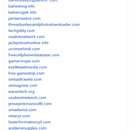
bahednog.info
bahenxgek.info
pertamaskre.com
threadsvideoandphotodownloader.com
techgiddy.com
usalivenetwork.com
jackpotrushonline.info
ucnewshindi.com
freecellphonedatabase.com
gamersrope.com
exellewebmedia.com
free-gamestop.com
sinbadtravels.com
ukmagzine.com
wareztech.org
usabestnetwork.com
jessepinkmanoutfit.com
umailsend.com
retarys.com
fasterformationcpf.com
goldensnuggles.com