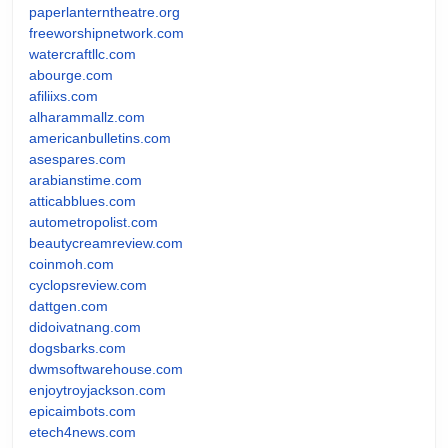
paperlanterntheatre.org
freeworshipnetwork.com
watercraftllc.com
abourge.com
afiliixs.com
alharammallz.com
americanbulletins.com
asespares.com
arabianstime.com
atticabblues.com
autometropolist.com
beautycreamreview.com
coinmoh.com
cyclopsreview.com
dattgen.com
didoivatnang.com
dogsbarks.com
dwmsoftwarehouse.com
enjoytroyjackson.com
epicaimbots.com
etech4news.com