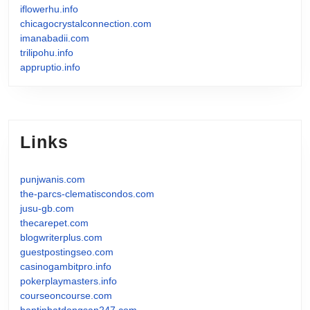
iflowerhu.info
chicagocrystalconnection.com
imanabadii.com
trilipohu.info
appruptio.info
Links
punjwanis.com
the-parcs-clematiscondos.com
jusu-gb.com
thecarepet.com
blogwriterplus.com
guestpostingseo.com
casinogambitpro.info
pokerplaymasters.info
courseoncourse.com
bantinbatdongsan247.com