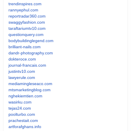
trendinspires.com
rannyephul.com
reportradar360.com
swaggyfashion.com
taraftariumtv10.com
questionquery.com
bodybuildinglegend.com
brilliant-nails.com
dandr-photography.com
dokteroce.com
journal-francais.com
justintv10.com
lawyerule.com
mediamingleseaco.com
mtsmarketingblog.com
nghekiemtien.com
wasirku.com
tejas24.com
poolturbo.com
prachestait.com
artforafghans.info