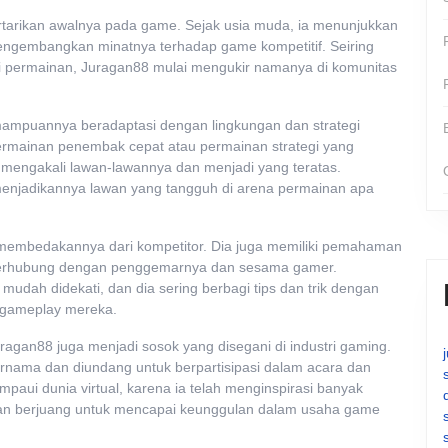
rtarikan awalnya pada game. Sejak usia muda, ia menunjukkan
ngembangkan minatnya terhadap game kompetitif. Seiring
ermainan, Juragan88 mulai mengukir namanya di komunitas
mampuannya beradaptasi dengan lingkungan dan strategi
rmainan penembak cepat atau permainan strategi yang
mengakali lawan-lawannya dan menjadi yang teratas.
 menjadikannya lawan yang tangguh di arena permainan apa
embedakannya dari kompetitor. Dia juga memiliki pemahaman
terhubung dengan penggemarnya dan sesama gamer.
udah didekati, dan dia sering berbagi tips dan trik dengan
 gameplay mereka.
ragan88 juga menjadi sosok yang disegani di industri gaming.
rnama dan diundang untuk berpartisipasi dalam acara dan
aui dunia virtual, karena ia telah menginspirasi banyak
dan berjuang untuk mencapai keunggulan dalam usaha game