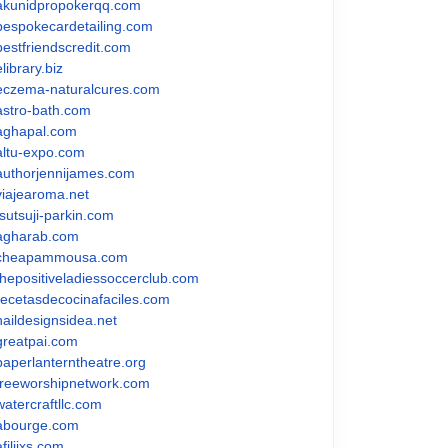
akunidpropokerqq.com
bespokecardetailing.com
bestfriendscredit.com
elibrary.biz
eczema-naturalcures.com
astro-bath.com
aghapal.com
altu-expo.com
authorjennijames.com
viajearoma.net
tsutsuji-parkin.com
agharab.com
cheapammousa.com
thepositiveladiessoccerclub.com
recetasdecocinafaciles.com
naildesignsidea.net
greatpai.com
paperlanterntheatre.org
freeworshipnetwork.com
watercraftllc.com
abourge.com
afiliixs.com