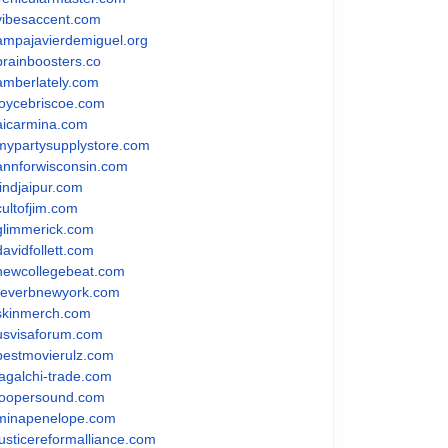
vibesaccent.com
ampajavierdemiguel.org
brainboosters.co
amberlately.com
joycebriscoe.com
aicarmina.com
mypartysupplystore.com
annforwisconsin.com
findjaipur.com
cultofjim.com
glimmerick.com
davidfollett.com
newcollegebeat.com
reverbnewyork.com
skinmerch.com
usvisaforum.com
bestmovierulz.com
jagalchi-trade.com
loopersound.com
minapenelope.com
justicereformalliance.com