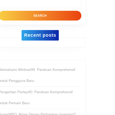
SEARCH
Recent posts
Memahami Winlose99: Panduan Komprehensif
untuk Pengguna Baru
Pengertian Parlay4D: Panduan Komprehensif
untuk Pemain Baru
SuperMPO: Masa Depan Perbankan Investasi?