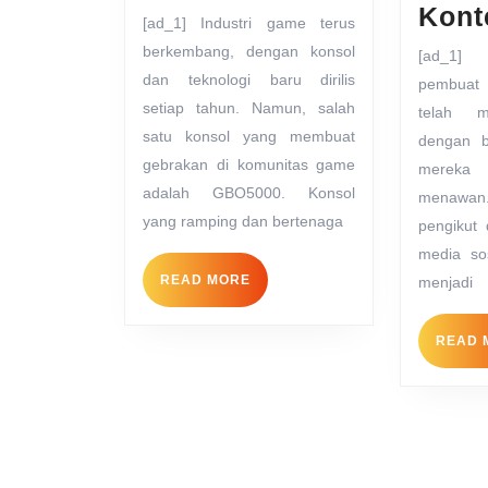
GBO5000
Kont
[ad_1] Industri game terus
adalah
berkembang, dengan konsol
[ad_1] 
Konsol
dan teknologi baru dirilis
pembuat 
Gaming
setiap tahun. Namun, salah
telah m
satu konsol yang membuat
yang
dengan b
gebrakan di komunitas game
mereka
Wajib
adalah GBO5000. Konsol
menawan
Dimiliki
yang ramping dan bertenaga
pengikut 
di
media sos
tahun
READ
READ MORE
menjadi
MORE
2021
READ 