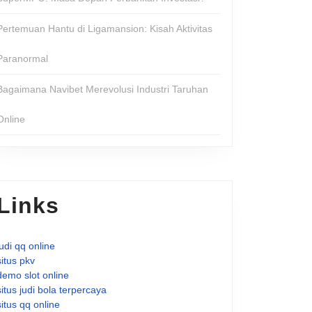
Pertemuan Hantu di Ligamansion: Kisah Aktivitas
Paranormal
Bagaimana Navibet Merevolusi Industri Taruhan
Online
Links
judi qq online
situs pkv
demo slot online
situs judi bola terpercaya
situs qq online