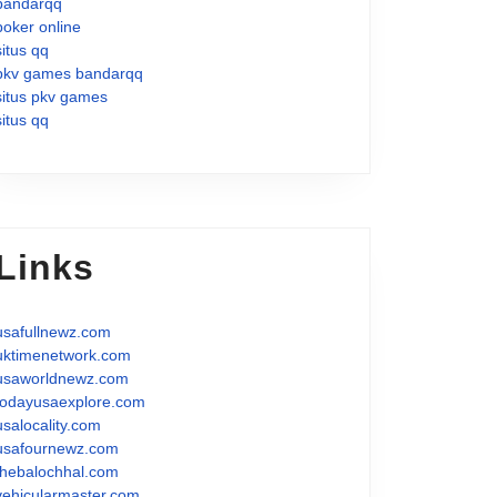
bandarqq
poker online
situs qq
pkv games bandarqq
situs pkv games
kan
situs qq
Links
usafullnewz.com
uktimenetwork.com
usaworldnewz.com
todayusaexplore.com
usalocality.com
usafournewz.com
thebalochhal.com
vehicularmaster.com