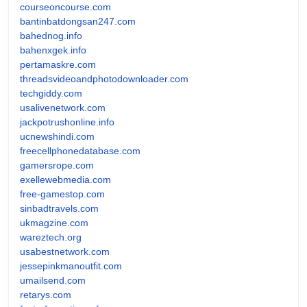
courseoncourse.com
bantinbatdongsan247.com
bahednog.info
bahenxgek.info
pertamaskre.com
threadsvideoandphotodownloader.com
techgiddy.com
usalivenetwork.com
jackpotrushonline.info
ucnewshindi.com
freecellphonedatabase.com
gamersrope.com
exellewebmedia.com
free-gamestop.com
sinbadtravels.com
ukmagzine.com
wareztech.org
usabestnetwork.com
jessepinkmanoutfit.com
umailsend.com
retarys.com