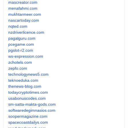
mascreator.com
menafahmi.com
mukhtarmeer.com
nascartoday.com
nqted.com
nzdriverlicence.com
pagalguru.com
pcegame.com
pgslot-r2.com
ws-expression.com
zchotels.com
zepfo.com
technologynews5.com
teknoeduka.com
thenews-blog.com
todaycryptotimes.com
usabonuscodes.com
sm-satta-makta-gods.com
softwaredegimnasios.com
soopermagazine.com
spacecoastdailys.com