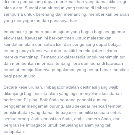
di mana pengunjung dapat menikmati hari yang damai dikelilingi
oleh alam. Sungai dan air terjun yang tenang di Imbagacor
sempurna untuk berenang dan memancing, memberikan pelarian
yang menyegarkan dari panasnya hari.
Imbagacor juga merupakan tujuan yang bagus bagi penggemar
ekowisata. Kawasan ini berkomitmen untuk melestarikan
keindahan alam dan satwa liar, dan pengunjung dapat belajar
tentang upaya konservasi dan praktik berkelanjutan selama
mereka menginap. Pemandu lokal tersedia untuk memimpin tur
dan memberikan informasi tentang flora dan fauna di kawasan
tersebut, menjadikannya pengalaman yang benar-benar mendidik
bagi pengunjung.
Secara keseluruhan, Imbagacor adalah destinasi yang wajib
dikunjungi bagi pecinta alam yang ingin menyelami keindahan
pedesaan Filipina. Baik Anda seorang pendaki gunung,
penggemar mengamati burung, atau sekadar mencari tempat
peristirahatan yang damai, Imbagacor memiliki sesuatu untuk
semua orang. Jadi kemasi tas Anda, ambil kamera Anda, dan
pergilah ke Imbagacor untuk petualangan alam yang tak
terlupakan.