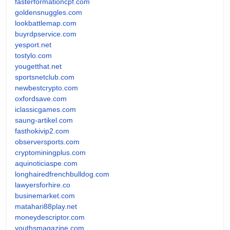
fasterformationcpf.com
goldensnuggles.com
lookbattlemap.com
buyrdpservice.com
yesport.net
tostylo.com
yougetthat.net
sportsnetclub.com
newbestcrypto.com
oxfordsave.com
iclassicgames.com
saung-artikel.com
fasthokivip2.com
observersports.com
cryptominingplus.com
aquinoticiaspe.com
longhairedfrenchbulldog.com
lawyersforhire.co
businemarket.com
matahari88play.net
moneydescriptor.com
youthsmagazine.com