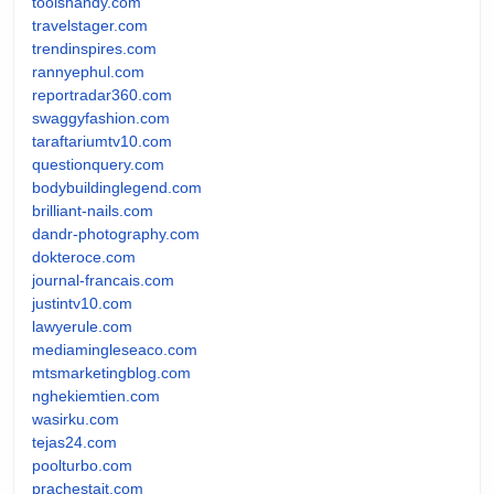
toolshandy.com
travelstager.com
trendinspires.com
rannyephul.com
reportradar360.com
swaggyfashion.com
taraftariumtv10.com
questionquery.com
bodybuildinglegend.com
brilliant-nails.com
dandr-photography.com
dokteroce.com
journal-francais.com
justintv10.com
lawyerule.com
mediamingleseaco.com
mtsmarketingblog.com
nghekiemtien.com
wasirku.com
tejas24.com
poolturbo.com
prachestait.com