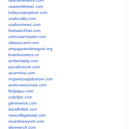
uktimenetwork.com
usaworldnewz.com
todayusaexplore.com
usalocality.com
usafournewz.com
thebalochhal.com
vehicularmaster.com
vibesaccent.com
ampajavierdemiguel.org
brainboosters.co
amberlately.com
joycebriscoe.com
aicarmina.com
mypartysupplystore.com
annforwisconsin.com
findjaipur.com
cultofjim.com
glimmerick.com
davidfollett.com
newcollegebeat.com
reverbnewyork.com
skinmerch.com