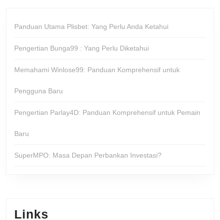
Panduan Utama Plisbet: Yang Perlu Anda Ketahui
Pengertian Bunga99 : Yang Perlu Diketahui
Memahami Winlose99: Panduan Komprehensif untuk
Pengguna Baru
Pengertian Parlay4D: Panduan Komprehensif untuk Pemain
Baru
SuperMPO: Masa Depan Perbankan Investasi?
Links