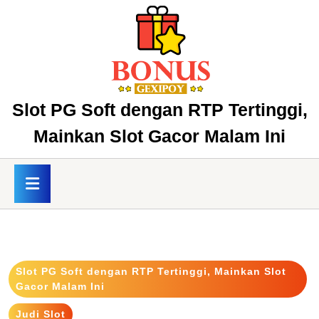
Skip
to
content
Skip
to
content
Slot PG Soft dengan RTP Tertinggi,
Mainkan Slot Gacor Malam Ini
Open
Button
Slot PG Soft dengan RTP Tertinggi, Mainkan Slot
Gacor Malam Ini
Judi Slot