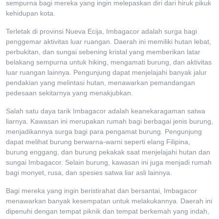
sempurna bagi mereka yang ingin melepaskan diri dari hiruk pikuk
kehidupan kota.
Terletak di provinsi Nueva Ecija, Imbagacor adalah surga bagi
penggemar aktivitas luar ruangan. Daerah ini memiliki hutan lebat,
perbukitan, dan sungai sebening kristal yang memberikan latar
belakang sempurna untuk hiking, mengamati burung, dan aktivitas
luar ruangan lainnya. Pengunjung dapat menjelajahi banyak jalur
pendakian yang melintasi hutan, menawarkan pemandangan
pedesaan sekitarnya yang menakjubkan.
Salah satu daya tarik Imbagacor adalah keanekaragaman satwa
liarnya. Kawasan ini merupakan rumah bagi berbagai jenis burung,
menjadikannya surga bagi para pengamat burung. Pengunjung
dapat melihat burung berwarna-warni seperti elang Filipina,
burung enggang, dan burung pekakak saat menjelajahi hutan dan
sungai Imbagacor. Selain burung, kawasan ini juga menjadi rumah
bagi monyet, rusa, dan spesies satwa liar asli lainnya.
Bagi mereka yang ingin beristirahat dan bersantai, Imbagacor
menawarkan banyak kesempatan untuk melakukannya. Daerah ini
dipenuhi dengan tempat piknik dan tempat berkemah yang indah,