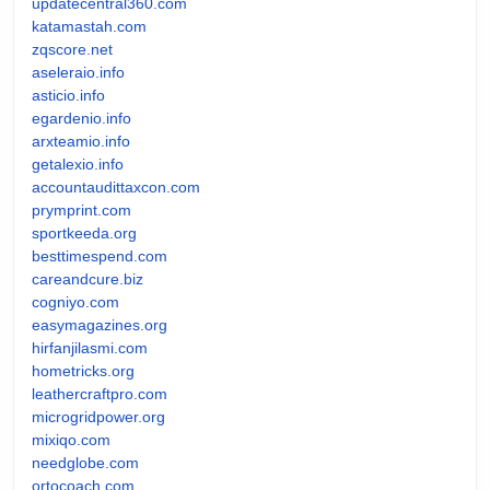
updatecentral360.com
katamastah.com
zqscore.net
aseleraio.info
asticio.info
egardenio.info
arxteamio.info
getalexio.info
accountaudittaxcon.com
prymprint.com
sportkeeda.org
besttimespend.com
careandcure.biz
cogniyo.com
easymagazines.org
hirfanjilasmi.com
hometricks.org
leathercraftpro.com
microgridpower.org
mixiqo.com
needglobe.com
ortocoach.com