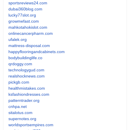
sportsreviews24.com
dubai360blog.com
lucky77slot.org
growmefast.com
mahkotahokislot.com
onlinecancerpharm.com
ufalek.org
mattress-disposal.com
happyflooringandcabinets.com
bodybuildinglife.co
qrdoggy.com
technologygud.com
realshocknews.com
pickgb.com
healthmistakes.com
ksfashiondresses.com
patterntrader.org
cnhpa.net
sitalotus.com
supernotes.org
worldsportsempires.com