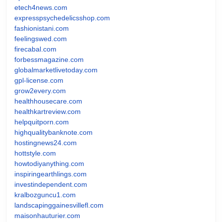
etech4news.com
expresspsychedelicsshop.com
fashionistani.com
feelingswed.com
firecabal.com
forbessmagazine.com
globalmarketlivetoday.com
gpl-license.com
grow2every.com
healthhousecare.com
healthkartreview.com
helpquitporn.com
highqualitybanknote.com
hostingnews24.com
hottstyle.com
howtodiyanything.com
inspiringearthlings.com
investindependent.com
kralbozguncu1.com
landscapinggainesvillefl.com
maisonhauturier.com