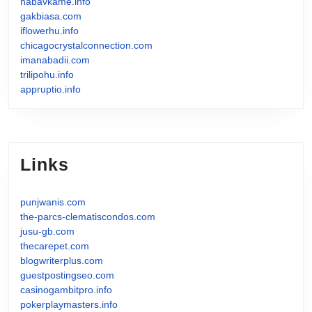
nabavkame.info
gakbiasa.com
iflowerhu.info
chicagocrystalconnection.com
imanabadii.com
trilipohu.info
appruptio.info
Links
punjwanis.com
the-parcs-clematiscondos.com
jusu-gb.com
thecarepet.com
blogwriterplus.com
guestpostingseo.com
casinogambitpro.info
pokerplaymasters.info