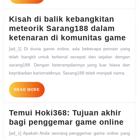
MORE
Kisah di balik kebangkitan
meteorik Sarang188 dalam
Ki
ketenaran di komunitas game
di
[ad_1] Di dunia game online, ada beberapa pemain yang
bal
telah bangkit untuk terkenal secepat dan sejalan dengan
keb
sarang188. Dengan keterampilannya yang luar biasa dan
met
kepribadian karismatiknya, Sarang188 telah menjadi nama
Sa
READ
READ MORE
da
MORE
ket
di
Temui Hoki368: Tujuan akhir
ko
Tem
bagi penggemar game online
ga
Hok
[ad_1] Apakah Anda seorang penggemar game online yang