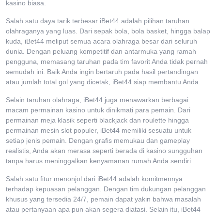
kasino biasa.
Salah satu daya tarik terbesar iBet44 adalah pilihan taruhan
olahraganya yang luas. Dari sepak bola, bola basket, hingga balap
kuda, iBet44 meliput semua acara olahraga besar dari seluruh
dunia. Dengan peluang kompetitif dan antarmuka yang ramah
pengguna, memasang taruhan pada tim favorit Anda tidak pernah
semudah ini. Baik Anda ingin bertaruh pada hasil pertandingan
atau jumlah total gol yang dicetak, iBet44 siap membantu Anda.
Selain taruhan olahraga, iBet44 juga menawarkan berbagai
macam permainan kasino untuk dinikmati para pemain. Dari
permainan meja klasik seperti blackjack dan roulette hingga
permainan mesin slot populer, iBet44 memiliki sesuatu untuk
setiap jenis pemain. Dengan grafis memukau dan gameplay
realistis, Anda akan merasa seperti berada di kasino sungguhan
tanpa harus meninggalkan kenyamanan rumah Anda sendiri.
Salah satu fitur menonjol dari iBet44 adalah komitmennya
terhadap kepuasan pelanggan. Dengan tim dukungan pelanggan
khusus yang tersedia 24/7, pemain dapat yakin bahwa masalah
atau pertanyaan apa pun akan segera diatasi. Selain itu, iBet44