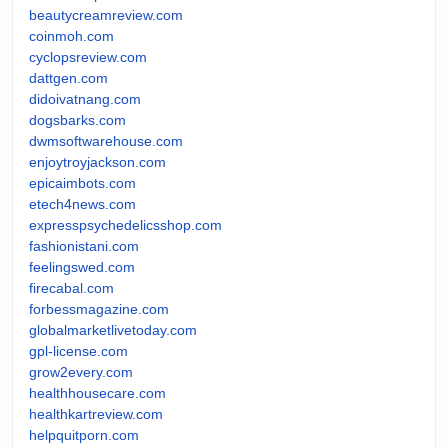
beautycreamreview.com
coinmoh.com
cyclopsreview.com
dattgen.com
didoivatnang.com
dogsbarks.com
dwmsoftwarehouse.com
enjoytroyjackson.com
epicaimbots.com
etech4news.com
expresspsychedelicsshop.com
fashionistani.com
feelingswed.com
firecabal.com
forbessmagazine.com
globalmarketlivetoday.com
gpl-license.com
grow2every.com
healthhousecare.com
healthkartreview.com
helpquitporn.com