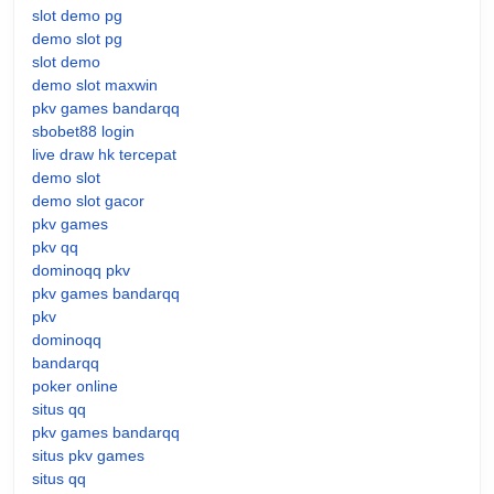
slot demo pg
demo slot pg
slot demo
demo slot maxwin
pkv games bandarqq
sbobet88 login
live draw hk tercepat
demo slot
demo slot gacor
pkv games
pkv qq
dominoqq pkv
pkv games bandarqq
pkv
dominoqq
bandarqq
poker online
situs qq
pkv games bandarqq
situs pkv games
situs qq