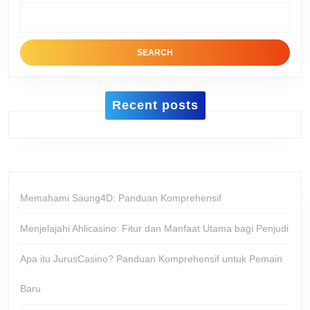
SEARCH
Recent posts
Memahami Saung4D: Panduan Komprehensif
Menjelajahi Ahlicasino: Fitur dan Manfaat Utama bagi Penjudi
Apa itu JurusCasino? Panduan Komprehensif untuk Pemain
Baru