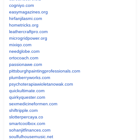
cogniyo.com
easymagazines.org
hirfanjilasmi.com
hometricks.org
leathercraftpro.com
microgridpower.org
mixiqo.com
needglobe.com
ortocoach.com
passionawe.com
pittsburghpaintingprofessionals.com
plumberryworks.com
psychoterapiawioletanowak.com
quickultimate.com
quirkyquester.com
sexmedicineformen.com
shiftripple.com
slotterpercaya.co
smartcoolbox.com
sohanjitfinances.com
soulfulhousemusic.net