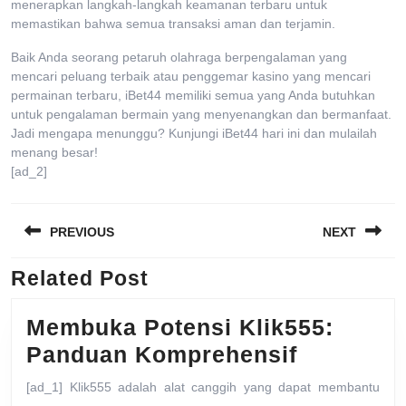
menerapkan langkah-langkah keamanan terbaru untuk
memastikan bahwa semua transaksi aman dan terjamin.
Baik Anda seorang petaruh olahraga berpengalaman yang
mencari peluang terbaik atau penggemar kasino yang mencari
permainan terbaru, iBet44 memiliki semua yang Anda butuhkan
untuk pengalaman bermain yang menyenangkan dan bermanfaat.
Jadi mengapa menunggu? Kunjungi iBet44 hari ini dan mulailah
menang besar!
[ad_2]
Post
PREVIOUS
NEXT
navigation
Related Post
Previous
Next
post:
post:
Membuka Potensi Klik555:
Membuk
Panduan Komprehensif
Potensi
[ad_1] Klik555 adalah alat canggih yang dapat membantu