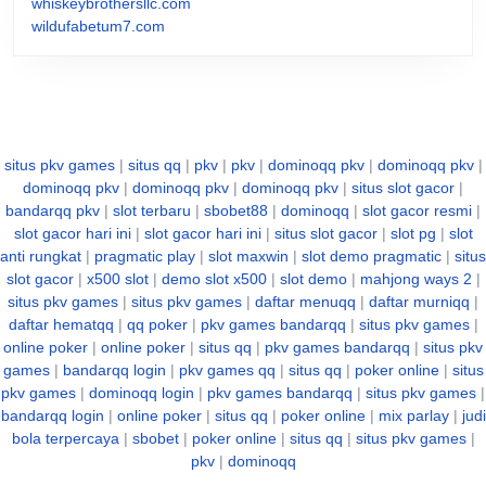
whiskeybrothersllc.com
wildufabetum7.com
situs pkv games
|
situs qq
|
pkv
|
pkv
|
dominoqq pkv
|
dominoqq pkv
|
dominoqq pkv
|
dominoqq pkv
|
dominoqq pkv
|
situs slot gacor
|
bandarqq pkv
|
slot terbaru
|
sbobet88
|
dominoqq
|
slot gacor resmi
|
slot gacor hari ini
|
slot gacor hari ini
|
situs slot gacor
|
slot pg
|
slot
anti rungkat
|
pragmatic play
|
slot maxwin
|
slot demo pragmatic
|
situs
slot gacor
|
x500 slot
|
demo slot x500
|
slot demo
|
mahjong ways 2
|
situs pkv games
|
situs pkv games
|
daftar menuqq
|
daftar murniqq
|
daftar hematqq
|
qq poker
|
pkv games bandarqq
|
situs pkv games
|
online poker
|
online poker
|
situs qq
|
pkv games bandarqq
|
situs pkv
games
|
bandarqq login
|
pkv games qq
|
situs qq
|
poker online
|
situs
pkv games
|
dominoqq login
|
pkv games bandarqq
|
situs pkv games
|
bandarqq login
|
online poker
|
situs qq
|
poker online
|
mix parlay
|
judi
bola terpercaya
|
sbobet
|
poker online
|
situs qq
|
situs pkv games
|
pkv
|
dominoqq