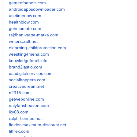
gameofpanels.com
androidappsdownloader.com
usetimenow.com
healthblow.com
gohelpmate.com
rajdhani-satta-matka.com
writerscraft.net
elearning-childprotection.com
wrestling4mena.com
knowledgeforall.info
brand2lastio.com
usadigitalservices.com
socialhoppers.com
creativedream.net
n2315.com
getwebonline.com
onlyfansheaven.com
lky08.com
ralph-fiennes.net
fielder-maximum-discount.net
fitfllex.com