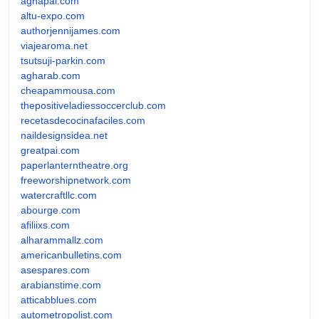
aghapal.com
altu-expo.com
authorjennijames.com
viajearoma.net
tsutsuji-parkin.com
agharab.com
cheapammousa.com
thepositiveladiessoccerclub.com
recetasdecocinafaciles.com
naildesignsidea.net
greatpai.com
paperlanterntheatre.org
freeworshipnetwork.com
watercraftllc.com
abourge.com
afiliixs.com
alharammallz.com
americanbulletins.com
asespares.com
arabianstime.com
atticabblues.com
autometropolist.com