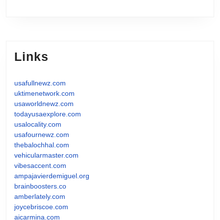
Links
usafullnewz.com
uktimenetwork.com
usaworldnewz.com
todayusaexplore.com
usalocality.com
usafournewz.com
thebalochhal.com
vehicularmaster.com
vibesaccent.com
ampajavierdemiguel.org
brainboosters.co
amberlately.com
joycebriscoe.com
aicarmina.com