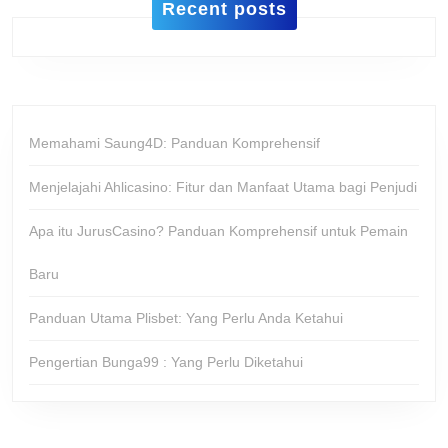
Recent posts
Memahami Saung4D: Panduan Komprehensif
Menjelajahi Ahlicasino: Fitur dan Manfaat Utama bagi Penjudi
Apa itu JurusCasino? Panduan Komprehensif untuk Pemain
Baru
Panduan Utama Plisbet: Yang Perlu Anda Ketahui
Pengertian Bunga99 : Yang Perlu Diketahui