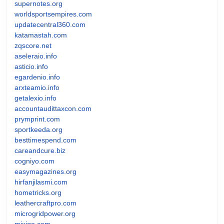
supernotes.org
worldsportsempires.com
updatecentral360.com
katamastah.com
zqscore.net
aseleraio.info
asticio.info
egardenio.info
arxteamio.info
getalexio.info
accountaudittaxcon.com
prymprint.com
sportkeeda.org
besttimespend.com
careandcure.biz
cogniyo.com
easymagazines.org
hirfanjilasmi.com
hometricks.org
leathercraftpro.com
microgridpower.org
mixiqo.com