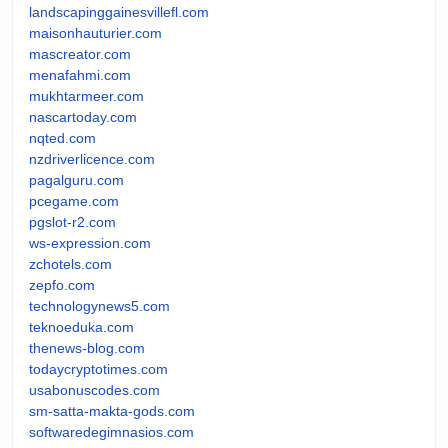
landscapinggainesvillefl.com
maisonhauturier.com
mascreator.com
menafahmi.com
mukhtarmeer.com
nascartoday.com
nqted.com
nzdriverlicence.com
pagalguru.com
pcegame.com
pgslot-r2.com
ws-expression.com
zchotels.com
zepfo.com
technologynews5.com
teknoeduka.com
thenews-blog.com
todaycryptotimes.com
usabonuscodes.com
sm-satta-makta-gods.com
softwaredegimnasios.com