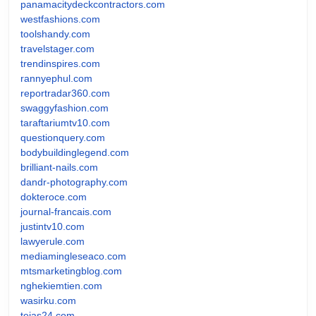
panamacitydeckcontractors.com
westfashions.com
toolshandy.com
travelstager.com
trendinspires.com
rannyephul.com
reportradar360.com
swaggyfashion.com
taraftariumtv10.com
questionquery.com
bodybuildinglegend.com
brilliant-nails.com
dandr-photography.com
dokteroce.com
journal-francais.com
justintv10.com
lawyerule.com
mediamingleseaco.com
mtsmarketingblog.com
nghekiemtien.com
wasirku.com
tejas24.com