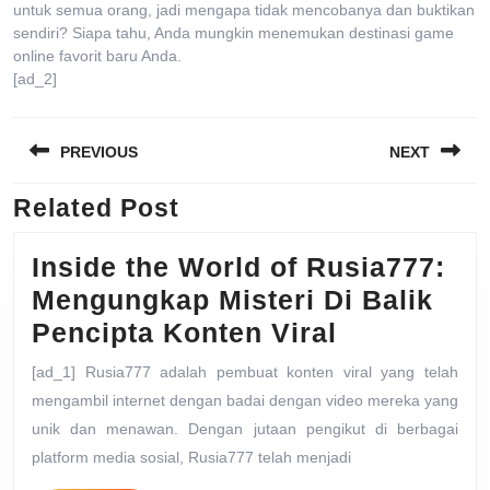
untuk semua orang, jadi mengapa tidak mencobanya dan buktikan
sendiri? Siapa tahu, Anda mungkin menemukan destinasi game
online favorit baru Anda.
[ad_2]
Post
PREVIOUS
NEXT
navigation
Related Post
Previous
Next
post:
post:
Inside the World of Rusia777:
Mengungkap Misteri Di Balik
Inside
Pencipta Konten Viral
the
[ad_1] Rusia777 adalah pembuat konten viral yang telah
World
mengambil internet dengan badai dengan video mereka yang
of
unik dan menawan. Dengan jutaan pengikut di berbagai
Rusia777:
platform media sosial, Rusia777 telah menjadi