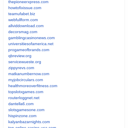
thepioneerxpress.com
howtofixissue.com
teamufabet.biz
webfullform.com
allviddownload.com
decorsmag.com
gamblingcasinonews.com
universitiesofamerica.net
progameofbrands.com
qbreview.org
servicewueste.org
zippyrevs.com
matkanumbernow.com
myjobcirculars.com
healthmoreoverfitness.com
topslotxgames.com
routerloggnet.net
dantella6.com
slotsgamesone.com
hispinzone.com
kalyanbazarnights.com
top-online-casino-usa.com