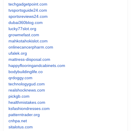
techgadgetpoint.com
tvsportsguide24.com
sportsreviews24.com
dubai360blog.com
lucky77slot.org
growmefast.com
mahkotahokislot.com
onlinecancerpharm.com
ufalek.org
mattress-disposal.com
happyflooringandcabinets.com
bodybuildinglife.co
qrdoggy.com
technologygud.com
realshocknews.com
pickgb.com
healthmistakes.com
ksfashiondresses.com
patterntrader.org
cnhpa.net
sitalotus.com