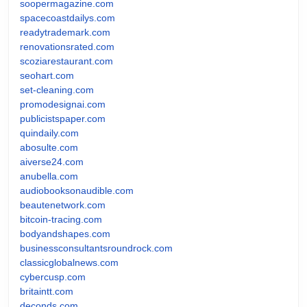
soopermagazine.com
spacecoastdailys.com
readytrademark.com
renovationsrated.com
scoziarestaurant.com
seohart.com
set-cleaning.com
promodesignai.com
publicistspaper.com
quindaily.com
abosulte.com
aiverse24.com
anubella.com
audiobooksonaudible.com
beautenetwork.com
bitcoin-tracing.com
bodyandshapes.com
businessconsultantsroundrock.com
classicglobalnews.com
cybercusp.com
britaintt.com
deconds.com