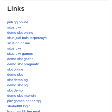
Links
judi qq online
situs pkv
demo slot online
situs judi bola terpercaya
situs qq online
situs pkv
situs pkv games
demo slot gacor
demo slot pragmatic
slot online
demo slot
slot demo pg
demo slot pg
slot demo
demo slot maxwin
pkv games bandarqq
sbobet88 login
live draw hk tercepat