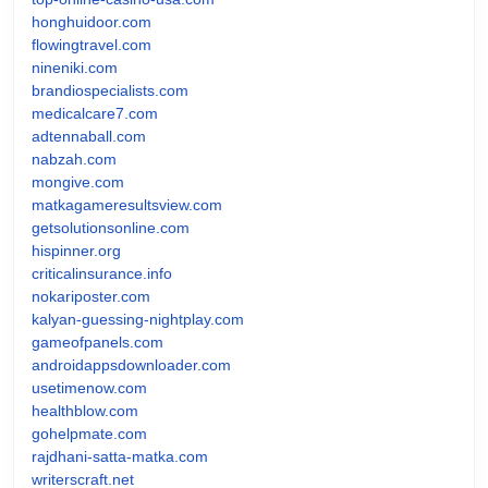
honghuidoor.com
flowingtravel.com
nineniki.com
brandiospecialists.com
medicalcare7.com
adtennaball.com
nabzah.com
mongive.com
matkagameresultsview.com
getsolutionsonline.com
hispinner.org
criticalinsurance.info
nokariposter.com
kalyan-guessing-nightplay.com
gameofpanels.com
androidappsdownloader.com
usetimenow.com
healthblow.com
gohelpmate.com
rajdhani-satta-matka.com
writerscraft.net