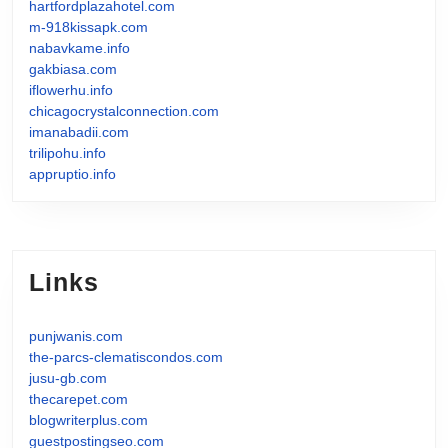
hartfordplazahotel.com
m-918kissapk.com
nabavkame.info
gakbiasa.com
iflowerhu.info
chicagocrystalconnection.com
imanabadii.com
trilipohu.info
appruptio.info
Links
punjwanis.com
the-parcs-clematiscondos.com
jusu-gb.com
thecarepet.com
blogwriterplus.com
guestpostingseo.com