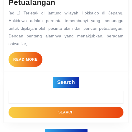
Hokidewa:
Petualangan
Surga
[ad_1] Terletak di jantung wilayah Hokkaido di Jepang,
bagi
Hokidewa adalah permata tersembunyi yang menunggu
Pencinta
untuk dijelajahi oleh pecinta alam dan pencari petualangan.
Alam
Dengan bentang alamnya yang menakjubkan, beragam
satwa liar,
dan
Pencari
READ
READ MORE
Petualangan
MORE
Search
SEARCH