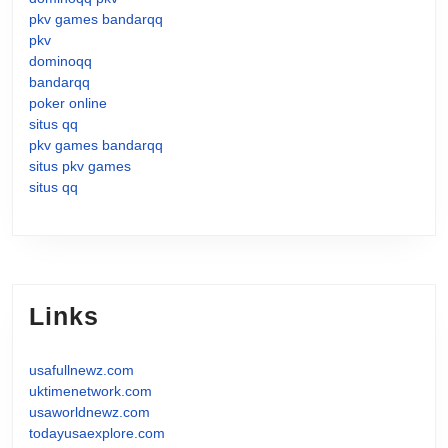
pkv games bandarqq
pkv
dominoqq
bandarqq
poker online
situs qq
pkv games bandarqq
situs pkv games
situs qq
Links
usafullnewz.com
uktimenetwork.com
usaworldnewz.com
todayusaexplore.com