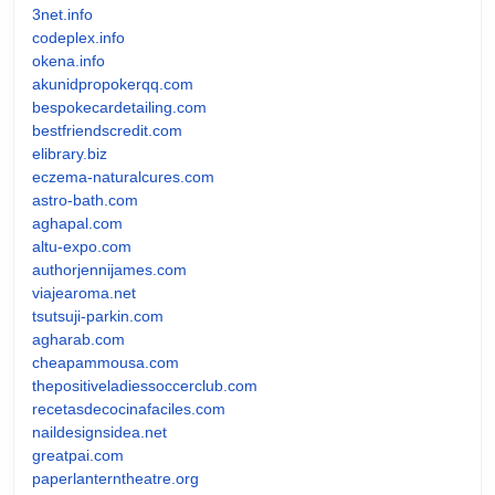
3net.info
codeplex.info
okena.info
akunidpropokerqq.com
bespokecardetailing.com
bestfriendscredit.com
elibrary.biz
eczema-naturalcures.com
astro-bath.com
aghapal.com
altu-expo.com
authorjennijames.com
viajearoma.net
tsutsuji-parkin.com
agharab.com
cheapammousa.com
thepositiveladiessoccerclub.com
recetasdecocinafaciles.com
naildesignsidea.net
greatpai.com
paperlanterntheatre.org