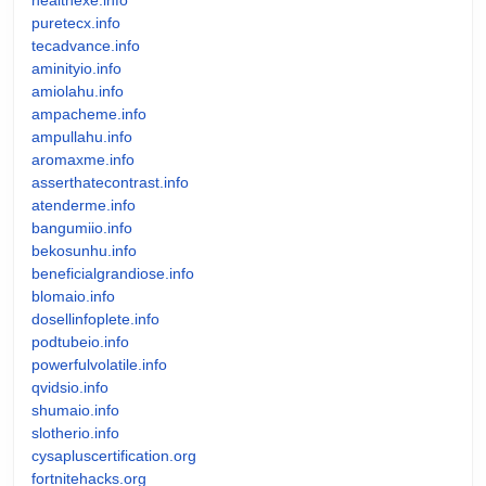
puretecx.info
tecadvance.info
aminityio.info
amiolahu.info
ampacheme.info
ampullahu.info
aromaxme.info
asserthatecontrast.info
atenderme.info
bangumiio.info
bekosunhu.info
beneficialgrandiose.info
blomaio.info
dosellinfoplete.info
podtubeio.info
powerfulvolatile.info
qvidsio.info
shumaio.info
slotherio.info
cysapluscertification.org
fortnitehacks.org