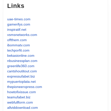
Links
uae-times.com
gamerifys.com
inspiratif.net
vsmsnetworks.com
offthem.com
ibommatv.com
techporfit.com
bekasionline.com
nbusinessplan.com
greenlife360.com
cantshoutitout.com
expressufabet.biz
mypuertoplata.net
thepioneerxpress.com
howtofixissue.com
teamufabet.biz
webfullform.com
allviddownload.com