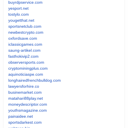
buyrdpservice.com
yesport.net
tostylo.com
yougetthat.net
sportsnetclub.com
newbestcrypto.com
oxfordsave.com
iclassicgames.com
saung-artikel.com
fasthokivip2.com
observersports.com
cryptominingplus.com
aquinoticiaspe.com
longhairedfrenchbulldog.com
lawyersforhire.co
businemarket.com
matahari88play.net
moneydescriptor.com
youthsmagazine.com
painaidee.net
sportsdarkest.com