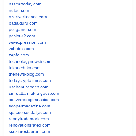
nascartoday.com
nqted.com
nzdriverlicence.com
pagalguru.com
pcegame.com
pgslot-r2.com
ws-expression.com
zchotels.com
zepfo.com
technologynews5.com
teknoeduka.com
thenews-blog.com
todaycryptotimes.com
usabonuscodes.com
sm-satta-makta-gods.com
softwaredegimnasios.com
soopermagazine.com
spacecoastdailys.com
readytrademark.com
renovationsrated.com
scoziarestaurant.com