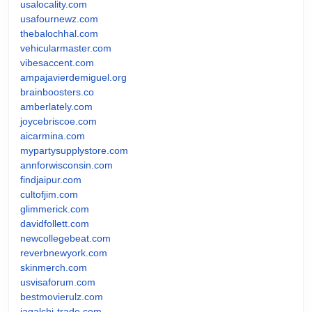
usalocality.com
usafournewz.com
thebalochhal.com
vehicularmaster.com
vibesaccent.com
ampajavierdemiguel.org
brainboosters.co
amberlately.com
joycebriscoe.com
aicarmina.com
mypartysupplystore.com
annforwisconsin.com
findjaipur.com
cultofjim.com
glimmerick.com
davidfollett.com
newcollegebeat.com
reverbnewyork.com
skinmerch.com
usvisaforum.com
bestmovierulz.com
jagalchi-trade.com