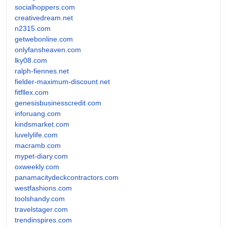
socialhoppers.com
creativedream.net
n2315.com
getwebonline.com
onlyfansheaven.com
lky08.com
ralph-fiennes.net
fielder-maximum-discount.net
fitfllex.com
genesisbusinesscredit.com
inforuang.com
kindsmarket.com
luvelylife.com
macramb.com
mypet-diary.com
oxweekly.com
panamacitydeckcontractors.com
westfashions.com
toolshandy.com
travelstager.com
trendinspires.com