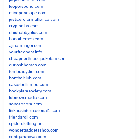
loopersound.com
minapenelope.com
justicereformalliance.com
cryptoglax.com
ohiohobbyplus.com
bogothemes.com
ajino-mingei.com
yourfreehost.info
cheapnorthfacejacketsm.com
gurjoshhomes.com
tombradydiet.com
bonthaiclub.com
casusbelli-mod.com
bookplatesociety.com
lebnewsmedia.com
sonosonora.com
linkuusinternasional1.com
friendsroll.com
spiderclothing.net
wondergadgetsshop.com
seatgurunews.com