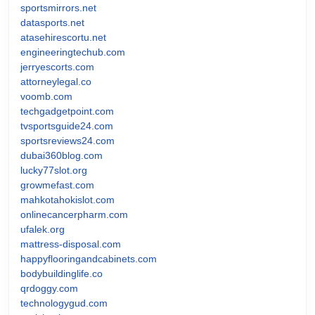
sportsmirrors.net
datasports.net
atasehirescortu.net
engineeringtechub.com
jerryescorts.com
attorneylegal.co
voomb.com
techgadgetpoint.com
tvsportsguide24.com
sportsreviews24.com
dubai360blog.com
lucky77slot.org
growmefast.com
mahkotahokislot.com
onlinecancerpharm.com
ufalek.org
mattress-disposal.com
happyflooringandcabinets.com
bodybuildinglife.co
qrdoggy.com
technologygud.com