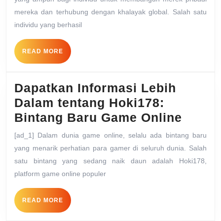
of
mereka dan terhubung dengan khalayak global. Salah satu
Raja899:
individu yang berhasil
Bagaimana
READ
READ MORE
Sensasi
MORE
Media
Sosial
Dapatkan Informasi Lebih
Ini
Dalam tentang Hoki178:
Membangun
Dapat
Bintang Baru Game Online
Banyak
Infor
[ad_1] Dalam dunia game online, selalu ada bintang baru
Pengikut
Lebih
yang menarik perhatian para gamer di seluruh dunia. Salah
Dalam
satu bintang yang sedang naik daun adalah Hoki178,
tenta
platform game online populer
Hoki1
READ
READ MORE
Binta
MORE
Baru