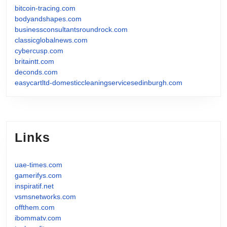
bitcoin-tracing.com
bodyandshapes.com
businessconsultantsroundrock.com
classicglobalnews.com
cybercusp.com
britaintt.com
deconds.com
easycartltd-domesticcleaningservicesedinburgh.com
Links
uae-times.com
gamerifys.com
inspiratif.net
vsmsnetworks.com
offthem.com
ibommatv.com