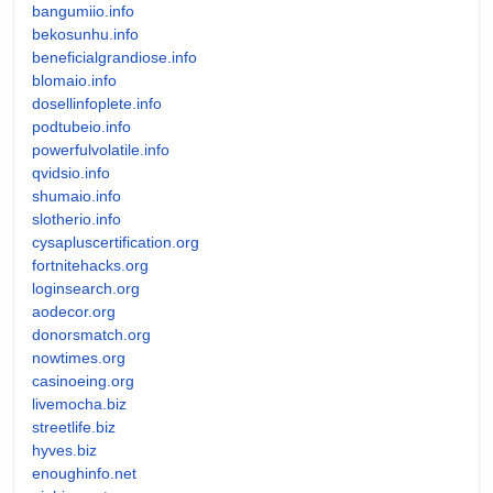
bangumiio.info
bekosunhu.info
beneficialgrandiose.info
blomaio.info
dosellinfoplete.info
podtubeio.info
powerfulvolatile.info
qvidsio.info
shumaio.info
slotherio.info
cysapluscertification.org
fortnitehacks.org
loginsearch.org
aodecor.org
donorsmatch.org
nowtimes.org
casinoeing.org
livemocha.biz
streetlife.biz
hyves.biz
enoughinfo.net