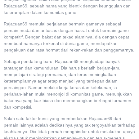
Rajacuan69, sebuah nama yang identik dengan keunggulan dan
keterampilan dalam komunitas game.
Rajacuan69 memulai perjalanan bermain gamenya sebagai
pemain muda dan antusias dengan hasrat untuk bermain game
kompetitif. Dengan bakat dan tekad alaminya, dia dengan cepat
membuat namanya terkenal di dunia game, mendapatkan
pengakuan dan rasa hormat dari rekan-rekan dan penggemarnya.
Sebagai pendatang baru, Rajacuan69 menghadapi banyak
tantangan dan kemunduran. Dia harus berlatih berjam-jam,
mempelajari strategi permainan, dan terus meningkatkan
keterampilannya agar tetap menjadi yang terdepan dalam
persaingan. Namun melalui kerja keras dan ketekunan, ia
perlahan-lahan mulai menonjol di komunitas game, menunjukkan
bakatnya yang luar biasa dan memenangkan berbagai turnamen
dan kompetisi.
Salah satu faktor kunci yang membedakan Rajacuan69 dari
pemain lainnya adalah dedikasinya yang tak tergoyahkan terhadap
keahliannya. Dia tidak pernah menghindar untuk melakukan upaya
ekstra untuk meningkatkan gameplay-nya dan terus-menerus