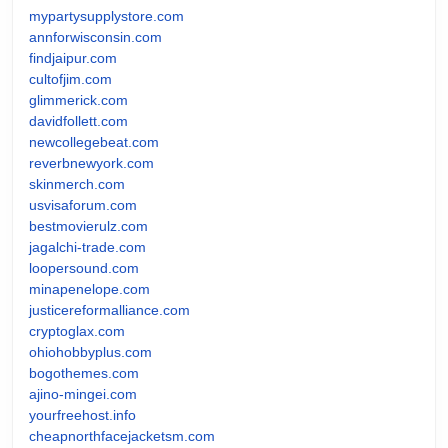
mypartysupplystore.com
annforwisconsin.com
findjaipur.com
cultofjim.com
glimmerick.com
davidfollett.com
newcollegebeat.com
reverbnewyork.com
skinmerch.com
usvisaforum.com
bestmovierulz.com
jagalchi-trade.com
loopersound.com
minapenelope.com
justicereformalliance.com
cryptoglax.com
ohiohobbyplus.com
bogothemes.com
ajino-mingei.com
yourfreehost.info
cheapnorthfacejacketsm.com