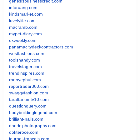
genesisbusinesscredit.com
inforuang.com
kindsmarket.com
luvelylife.com
macramb.com
mypet-diary.com
oxweekly.com
panamacitydeckcontractors.com
westfashions.com
toolshandy.com
travelstager.com
trendinspires.com
rannyephul.com
reportradar360.com
swaggyfashion.com
taraftariumtv10.com
questionquery.com
bodybuildinglegend.com
brilliant-nails.com
dandr-photography.com
dokteroce.com
journal-francais.com