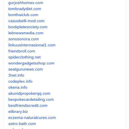
gurjoshhomes.com
tombradydiet.com
bonthaiclub.com
casusbelli-mod.com
bookplatesociety.com
lebnewsmedia.com
sonosonora.com
linkuusinternasional1.com
friendsroll.com
spiderclothing.net
wondergadgetsshop.com
seatgurunews.com
3net.info
codeplex.info
okena.info
akunidpropokerqq.com
bespokecardetailing.com
bestfriendscredit.com
elibrary.biz
eczema-naturalcures.com
astro-bath.com