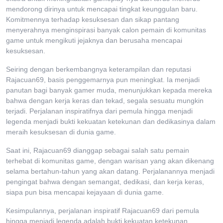
mendorong dirinya untuk mencapai tingkat keunggulan baru.
Komitmennya terhadap kesuksesan dan sikap pantang
menyerahnya menginspirasi banyak calon pemain di komunitas
game untuk mengikuti jejaknya dan berusaha mencapai
kesuksesan.
Seiring dengan berkembangnya keterampilan dan reputasi
Rajacuan69, basis penggemarnya pun meningkat. Ia menjadi
panutan bagi banyak gamer muda, menunjukkan kepada mereka
bahwa dengan kerja keras dan tekad, segala sesuatu mungkin
terjadi. Perjalanan inspiratifnya dari pemula hingga menjadi
legenda menjadi bukti kekuatan ketekunan dan dedikasinya dalam
meraih kesuksesan di dunia game.
Saat ini, Rajacuan69 dianggap sebagai salah satu pemain
terhebat di komunitas game, dengan warisan yang akan dikenang
selama bertahun-tahun yang akan datang. Perjalanannya menjadi
pengingat bahwa dengan semangat, dedikasi, dan kerja keras,
siapa pun bisa mencapai kejayaan di dunia game.
Kesimpulannya, perjalanan inspiratif Rajacuan69 dari pemula
hingga menjadi legenda adalah bukti kekuatan ketekunan,