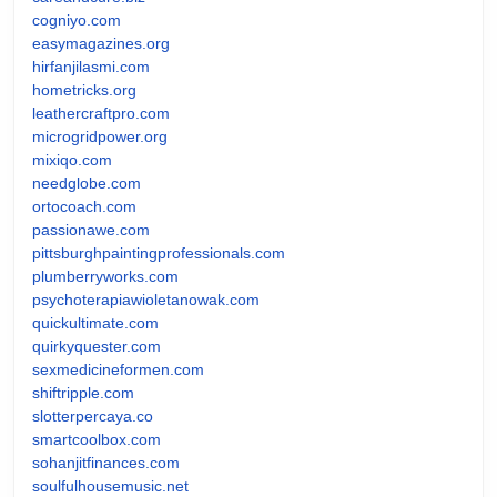
cogniyo.com
easymagazines.org
hirfanjilasmi.com
hometricks.org
leathercraftpro.com
microgridpower.org
mixiqo.com
needglobe.com
ortocoach.com
passionawe.com
pittsburghpaintingprofessionals.com
plumberryworks.com
psychoterapiawioletanowak.com
quickultimate.com
quirkyquester.com
sexmedicineformen.com
shiftripple.com
slotterpercaya.co
smartcoolbox.com
sohanjitfinances.com
soulfulhousemusic.net