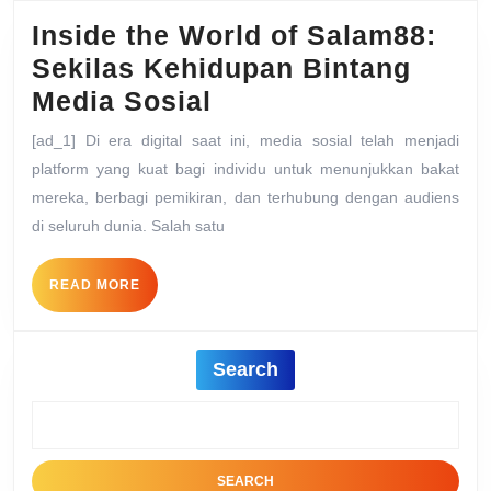
Game
Inside the World of Salam88:
Onlin
Sekilas Kehidupan Bintang
Inside
Media Sosial
the
[ad_1] Di era digital saat ini, media sosial telah menjadi
World
platform yang kuat bagi individu untuk menunjukkan bakat
of
mereka, berbagi pemikiran, dan terhubung dengan audiens
Salam88:
di seluruh dunia. Salah satu
Sekilas
READ
READ MORE
Kehidupan
MORE
Bintang
Media
Search
Sosial
SEARCH