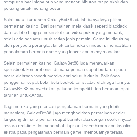
sempurna bagi siapa pun yang mencari hiburan tanpa akhir dan
peluang untuk menang besar.
Salah satu fitur utama GalaxyBet88 adalah banyaknya pilihan
permainan kasino. Dari permainan meja klasik seperti blackjack
dan roulette hingga mesin slot dan video poker yang menarik,
selalu ada sesuatu untuk setiap jenis pemain. Game ini didukung
oleh penyedia perangkat lunak terkemuka di industri, memastikan
pengalaman bermain game yang lancar dan menyenangkan.
Selain permainan kasino, GalaxyBet88 juga menawarkan
sportsbook komprehensif di mana pemain dapat bertaruh pada
acara olahraga favorit mereka dari seluruh dunia. Baik Anda
penggemar sepak bola, bola basket, tenis, atau olahraga lainnya,
GalaxyBet88 menyediakan peluang kompetitif dan beragam opsi
taruhan untuk Anda.
Bagi mereka yang mencari pengalaman bermain yang lebih
mendalam, GalaxyBet88 juga menghadirkan permainan dealer
langsung di mana pemain dapat berinteraksi dengan dealer nyata
secara real-time. Ini menambah lapisan kegembiraan dan keaslian
ekstra pada pengalaman bermain game, membuatnya terasa