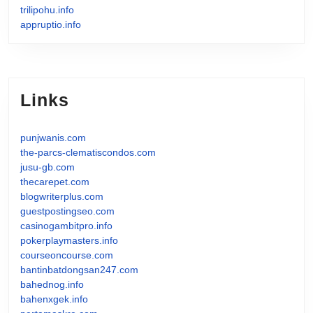
trilipohu.info
appruptio.info
Links
punjwanis.com
the-parcs-clematiscondos.com
jusu-gb.com
thecarepet.com
blogwriterplus.com
guestpostingseo.com
casinogambitpro.info
pokerplaymasters.info
courseoncourse.com
bantinbatdongsan247.com
bahednog.info
bahenxgek.info