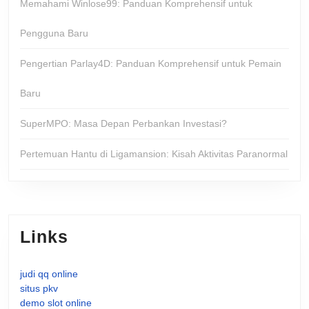
Memahami Winlose99: Panduan Komprehensif untuk
Pengguna Baru
Pengertian Parlay4D: Panduan Komprehensif untuk Pemain
Baru
SuperMPO: Masa Depan Perbankan Investasi?
Pertemuan Hantu di Ligamansion: Kisah Aktivitas Paranormal
Links
judi qq online
situs pkv
demo slot online