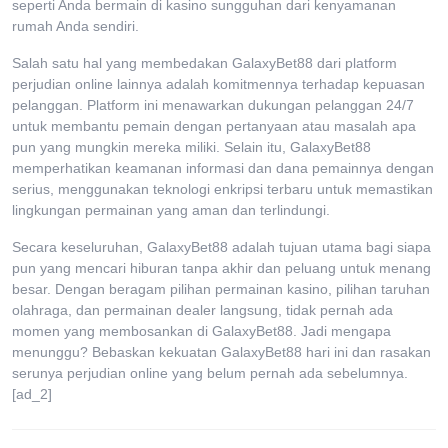
seperti Anda bermain di kasino sungguhan dari kenyamanan
rumah Anda sendiri.
Salah satu hal yang membedakan GalaxyBet88 dari platform
perjudian online lainnya adalah komitmennya terhadap kepuasan
pelanggan. Platform ini menawarkan dukungan pelanggan 24/7
untuk membantu pemain dengan pertanyaan atau masalah apa
pun yang mungkin mereka miliki. Selain itu, GalaxyBet88
memperhatikan keamanan informasi dan dana pemainnya dengan
serius, menggunakan teknologi enkripsi terbaru untuk memastikan
lingkungan permainan yang aman dan terlindungi.
Secara keseluruhan, GalaxyBet88 adalah tujuan utama bagi siapa
pun yang mencari hiburan tanpa akhir dan peluang untuk menang
besar. Dengan beragam pilihan permainan kasino, pilihan taruhan
olahraga, dan permainan dealer langsung, tidak pernah ada
momen yang membosankan di GalaxyBet88. Jadi mengapa
menunggu? Bebaskan kekuatan GalaxyBet88 hari ini dan rasakan
serunya perjudian online yang belum pernah ada sebelumnya.
[ad_2]
Post