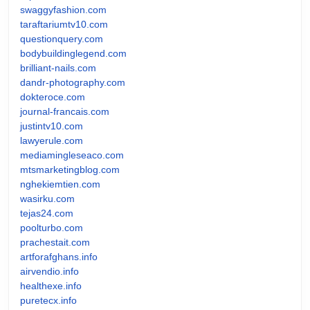
swaggyfashion.com
taraftariumtv10.com
questionquery.com
bodybuildinglegend.com
brilliant-nails.com
dandr-photography.com
dokteroce.com
journal-francais.com
justintv10.com
lawyerule.com
mediamingleseaco.com
mtsmarketingblog.com
nghekiemtien.com
wasirku.com
tejas24.com
poolturbo.com
prachestait.com
artforafghans.info
airvendio.info
healthexe.info
puretecx.info