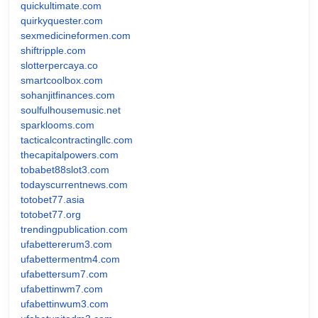
quickultimate.com
quirkyquester.com
sexmedicineformen.com
shiftripple.com
slotterpercaya.co
smartcoolbox.com
sohanjitfinances.com
soulfulhousemusic.net
sparklooms.com
tacticalcontractingllc.com
thecapitalpowers.com
tobabet88slot3.com
todayscurrentnews.com
totobet77.asia
totobet77.org
trendingpublication.com
ufabettererum3.com
ufabettermentm4.com
ufabettersum7.com
ufabettinwm7.com
ufabettinwum3.com