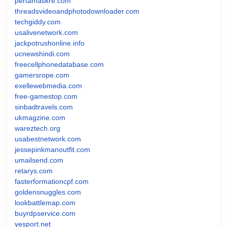
pertamaskre.com
threadsvideoandphotodownloader.com
techgiddy.com
usalivenetwork.com
jackpotrushonline.info
ucnewshindi.com
freecellphonedatabase.com
gamersrope.com
exellewebmedia.com
free-gamestop.com
sinbadtravels.com
ukmagzine.com
wareztech.org
usabestnetwork.com
jessepinkmanoutfit.com
umailsend.com
retarys.com
fasterformationcpf.com
goldensnuggles.com
lookbattlemap.com
buyrdpservice.com
yesport.net