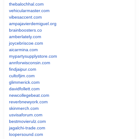
thebalochhal.com
vehicularmaster.com
vibesaccent.com
ampajavierdemiguel.org
brainboosters.co
amberlately.com
joycebriscoe.com
aicarmina.com
mypartysupplystore.com
annforwisconsin.com
findjaipur.com
cultofjim.com
glimmerick.com
davidfollett.com
newcollegebeat.com
reverbnewyork.com
skinmerch.com
usvisaforum.com
bestmovierulz.com
jagalchi-trade.com
loopersound.com