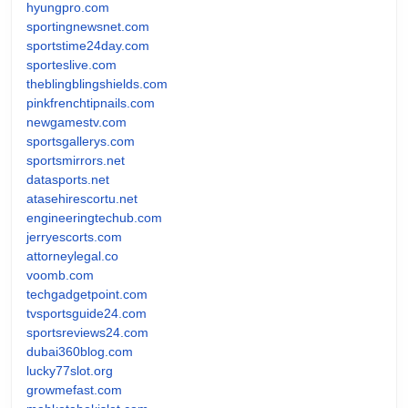
hyungpro.com
sportingnewsnet.com
sportstime24day.com
sporteslive.com
theblingblingshields.com
pinkfrenchtipnails.com
newgamestv.com
sportsgallerys.com
sportsmirrors.net
datasports.net
atasehirescortu.net
engineeringtechub.com
jerryescorts.com
attorneylegal.co
voomb.com
techgadgetpoint.com
tvsportsguide24.com
sportsreviews24.com
dubai360blog.com
lucky77slot.org
growmefast.com