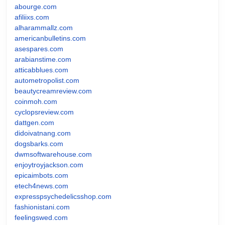
abourge.com
afiliixs.com
alharammallz.com
americanbulletins.com
asespares.com
arabianstime.com
atticabblues.com
autometropolist.com
beautycreamreview.com
coinmoh.com
cyclopsreview.com
dattgen.com
didoivatnang.com
dogsbarks.com
dwmsoftwarehouse.com
enjoytroyjackson.com
epicaimbots.com
etech4news.com
expresspsychedelicsshop.com
fashionistani.com
feelingswed.com