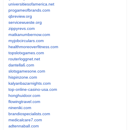
universitiesofamerica.net
progameofbrands.com
qbreview.org
servicewueste.org
zippyrevs.com
matkanumbernow.com
myjobcirculars.com
healthmoreoverfitness.com
topslotxgames.com
routerloggnet.net
dantella6.com
slotsgamesone.com
hispinzone.com
kalyanbazarnights.com
top-online-casino-usa.com
honghuidoor.com
flowingtravel.com
nineniki.com
brandiospecialists.com
medicalcare7.com
adtennaball.com