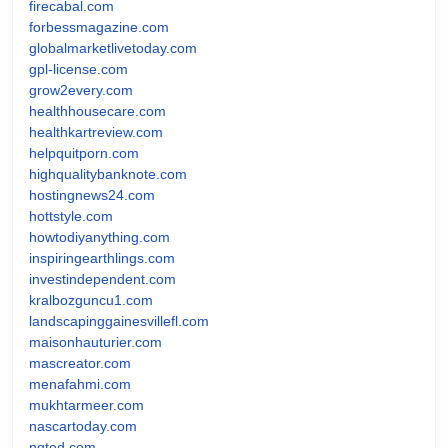
firecabal.com
forbessmagazine.com
globalmarketlivetoday.com
gpl-license.com
grow2every.com
healthhousecare.com
healthkartreview.com
helpquitporn.com
highqualitybanknote.com
hostingnews24.com
hottstyle.com
howtodiyanything.com
inspiringearthlings.com
investindependent.com
kralbozguncu1.com
landscapinggainesvillefl.com
maisonhauturier.com
mascreator.com
menafahmi.com
mukhtarmeer.com
nascartoday.com
nqted.com