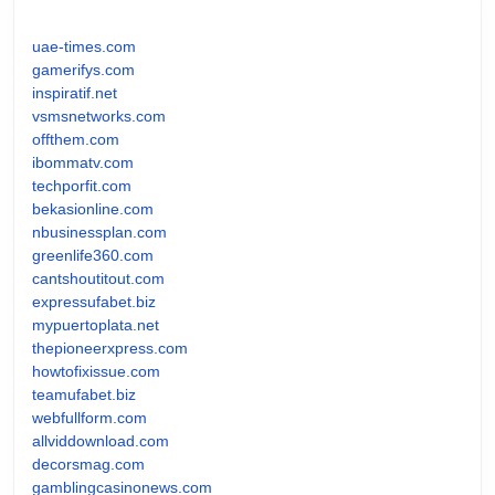
uae-times.com
gamerifys.com
inspiratif.net
vsmsnetworks.com
offthem.com
ibommatv.com
techporfit.com
bekasionline.com
nbusinessplan.com
greenlife360.com
cantshoutitout.com
expressufabet.biz
mypuertoplata.net
thepioneerxpress.com
howtofixissue.com
teamufabet.biz
webfullform.com
allviddownload.com
decorsmag.com
gamblingcasinonews.com