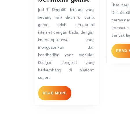
lihat per
Eksklusif
[ad_1] Dana69, bintang yang
DeltaSlo
dengan
sedang naik daun di dunia
permain
Dana69:
game, telah mengambil
termasuk
Bagaiman
internet dengan badai dengan
banyak lag
keterampilannya yang
dia
mengesankan dan
menjadi
READ 
kepribadian yang menular.
sensasi
Dengan pengikut yang
bermain
berkembang di platform
game
seperti
READ
READ MORE
MORE