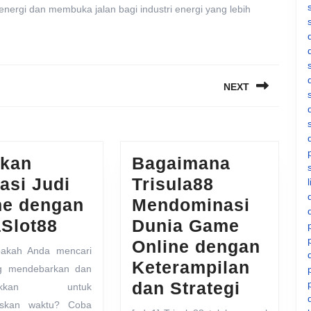
rgi dan membuka jalan bagi industri energi yang lebih
NEXT
Next
post:
kan
Bagaimana
asi Judi
Trisula88
ne dengan
Mendominasi
Rasakan
aSlot88
Dunia Game
Sensasi
Online dengan
pakah Anda mencari
Judi
Keterampilan
g mendebarkan dan
Online
Bagaim
dan Strategi
syikkan untuk
a
dengan
Trisula
iskan waktu? Coba