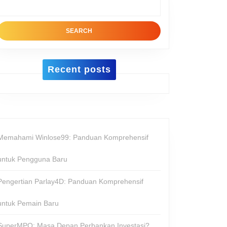
SEARCH
Recent posts
Memahami Winlose99: Panduan Komprehensif
untuk Pengguna Baru
Pengertian Parlay4D: Panduan Komprehensif
untuk Pemain Baru
SuperMPO: Masa Depan Perbankan Investasi?