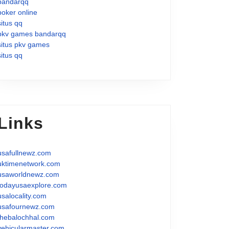
bandarqq
inasi
poker online
situs qq
pkv games bandarqq
situs pkv games
situs qq
pilan
Links
usafullnewz.com
uktimenetwork.com
usaworldnewz.com
todayusaexplore.com
usalocality.com
usafournewz.com
thebalochhal.com
vehicularmaster.com