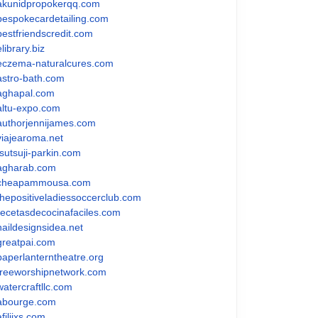
akunidpropokerqq.com
bespokecardetailing.com
bestfriendscredit.com
elibrary.biz
eczema-naturalcures.com
astro-bath.com
aghapal.com
altu-expo.com
authorjennijames.com
viajearoma.net
tsutsuji-parkin.com
agharab.com
cheapammousa.com
thepositiveladiessoccerclub.com
recetasdecocinafaciles.com
naildesignsidea.net
greatpai.com
paperlanterntheatre.org
freeworshipnetwork.com
watercraftllc.com
abourge.com
afiliixs.com