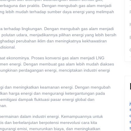
serbaguna dan praktis. Dengan mengubah gas alam menjadi
ang lebih mudah terhadap sumber daya energi yang melimpah
a terhadap lingkungan. Dengan mengubah gas alam menjadi
olutan udara, menjadikannya pilihan energi yang lebih bersih
enghadapi perubahan iklim dan meningkatnya kekhawatiran
disional.
aat ekonominya. Proses konversi gas alam menjadi LNG
umen energi. Dengan membuat gas alam lebih mudah diakses
ngkinan perdagangan energi, menciptakan industri energi
nergi dan meningkatkan keamanan energi. Dengan mengubah
kan harga energi dan mengurangi ketergantungan pada
emitigasi dampak fluktuasi pasar energi global dan
man.
ermainan dalam industri energi. Kemampuannya untuk
s dan berkelanjutan berpotensi merevolusi cara kita
gurangi emisi, menurunkan biaya, dan meningkatkan