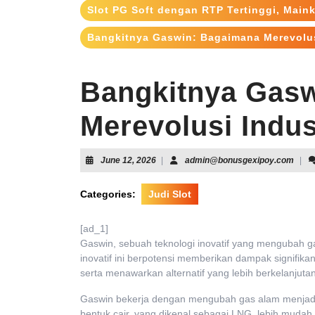
Slot PG Soft dengan RTP Tertinggi, Maink
Bangkitnya Gaswin: Bagaimana Merevolus
Bangkitnya Gas
Merevolusi Indus
June
admi
June 12, 2026
|
admin@bonusgexipoy.com
|
12,
2026
Categories:
Judi Slot
[ad_1]
Gaswin, sebuah teknologi inovatif yang mengubah gas
inovatif ini berpotensi memberikan dampak signifik
serta menawarkan alternatif yang lebih berkelanjutan
Gaswin bekerja dengan mengubah gas alam menjadi 
bentuk cair, yang dikenal sebagai LNG, lebih mudah