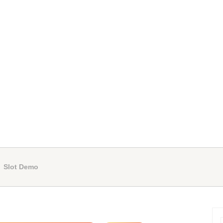
Slot Demo