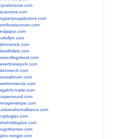
joycebriscoe.com
aicarmina.com
mypartysupplystore.com
annforwisconsin.com
findjaipur.com
cultofjim.com
glimmerick.com
davidfollett.com
newcollegebeat.com
reverbnewyork.com
skinmerch.com
usvisaforum.com
bestmovierulz.com
jagalchi-trade.com
loopersound.com
minapenelope.com
justicereformalliance.com
cryptoglax.com
ohiohobbyplus.com
bogothemes.com
ajino-mingei.com