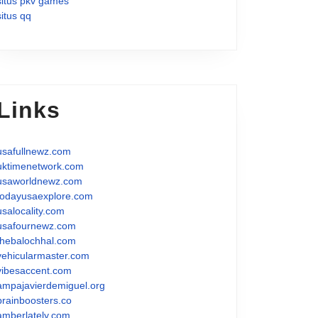
p
situs pkv games
situs qq
Links
usafullnewz.com
uktimenetwork.com
usaworldnewz.com
todayusaexplore.com
usalocality.com
usafournewz.com
thebalochhal.com
vehicularmaster.com
vibesaccent.com
ampajavierdemiguel.org
brainboosters.co
amberlately.com