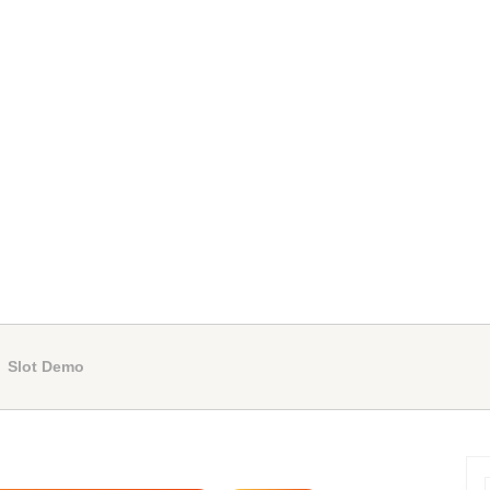
Slot Demo