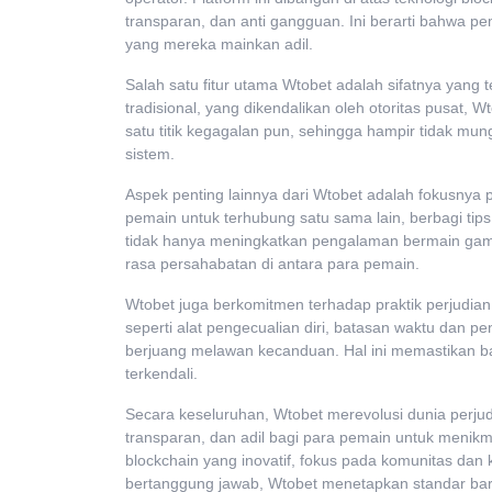
transparan, dan anti gangguan. Ini berarti bahwa
yang mereka mainkan adil.
Salah satu fitur utama Wtobet adalah sifatnya yang te
tradisional, yang dikendalikan oleh otoritas pusat, W
satu titik kegagalan pun, sehingga hampir tidak mun
sistem.
Aspek penting lainnya dari Wtobet adalah fokusnya 
pemain untuk terhubung satu sama lain, berbagi tips
tidak hanya meningkatkan pengalaman bermain ga
rasa persahabatan di antara para pemain.
Wtobet juga berkomitmen terhadap praktik perjudian 
seperti alat pengecualian diri, batasan waktu dan 
berjuang melawan kecanduan. Hal ini memastikan 
terkendali.
Secara keseluruhan, Wtobet merevolusi dunia perju
transparan, dan adil bagi para pemain untuk menik
blockchain yang inovatif, fokus pada komunitas dan 
bertanggung jawab, Wtobet menetapkan standar baru