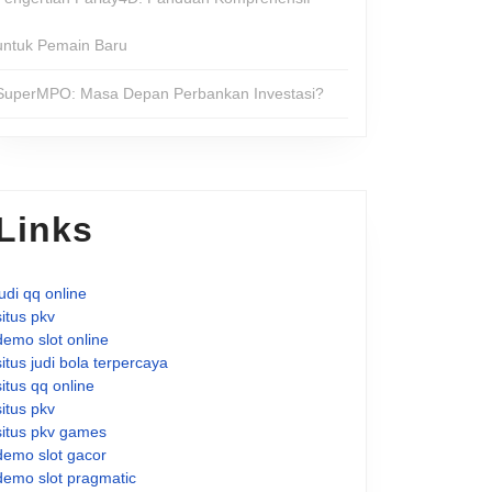
untuk Pemain Baru
SuperMPO: Masa Depan Perbankan Investasi?
Links
judi qq online
situs pkv
demo slot online
situs judi bola terpercaya
situs qq online
situs pkv
situs pkv games
demo slot gacor
demo slot pragmatic