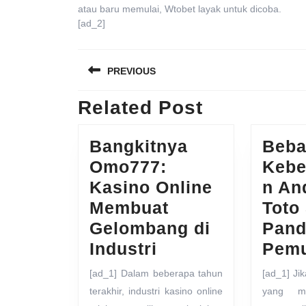
atau baru memulai, Wtobet layak untuk dicoba.
[ad_2]
Post
PREVIOUS
navigation
Related Post
Previous
post:
Bangkitnya
Beba
Omo777:
Kebe
Kasino Online
n An
Membuat
Toto 
Gelombang di
Pan
Bangkitnya
Industri
Pemu
Omo777:
[ad_1] Dalam beberapa tahun
[ad_1] Ji
Kasino
terakhir, industri kasino online
yang m