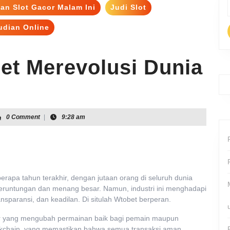
an Slot Gacor Malam Ini
Judi Slot
udian Online
t Merevolusi Dunia
n@bonusgexipoy.com
0 Comment
|
9:28 am
erapa tahun terakhir, dengan jutaan orang di seluruh dunia
eruntungan dan menang besar. Namun, industri ini menghadapi
paransi, dan keadilan. Di situlah Wtobet berperan.
oner yang mengubah permainan baik bagi pemain maupun
blockchain, yang memastikan bahwa semua transaksi aman,