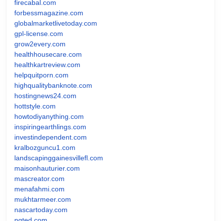
firecabal.com
forbessmagazine.com
globalmarketlivetoday.com
gpl-license.com
grow2every.com
healthhousecare.com
healthkartreview.com
helpquitporn.com
highqualitybanknote.com
hostingnews24.com
hottstyle.com
howtodiyanything.com
inspiringearthlings.com
investindependent.com
kralbozguncu1.com
landscapinggainesvillefl.com
maisonhauturier.com
mascreator.com
menafahmi.com
mukhtarmeer.com
nascartoday.com
nqted.com