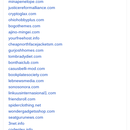
minapenelope.com
justicereformalliance.com
cryptoglax.com
ohiohobbyplus.com
bogothemes.com
ajino-mingei.com
yourfreehost.info
cheapnorthfacejacketsm.com
gurjoshhomes.com
tombradydiet.com
bonthaiclub.com
casusbelli-mod.com
bookplatesociety.com
lebnewsmedia.com
sonosonora.com
linkuusinternasional1.com
friendsroll.com
spiderclothing.net
wondergadgetsshop.com
seatgurunews.com
3net.info
codeplex.info