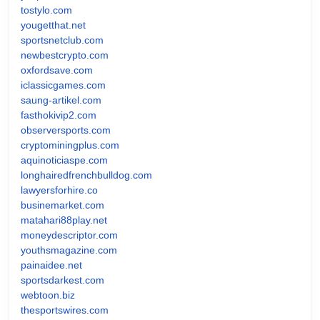
tostylo.com
yougetthat.net
sportsnetclub.com
newbestcrypto.com
oxfordsave.com
iclassicgames.com
saung-artikel.com
fasthokivip2.com
observersports.com
cryptominingplus.com
aquinoticiaspe.com
longhairedfrenchbulldog.com
lawyersforhire.co
businemarket.com
matahari88play.net
moneydescriptor.com
youthsmagazine.com
painaidee.net
sportsdarkest.com
webtoon.biz
thesportswires.com