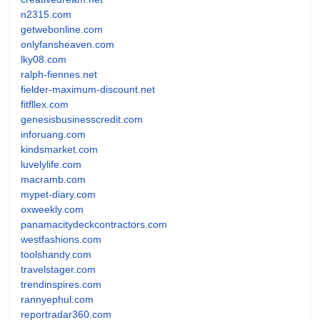
n2315.com
getwebonline.com
onlyfansheaven.com
lky08.com
ralph-fiennes.net
fielder-maximum-discount.net
fitfllex.com
genesisbusinesscredit.com
inforuang.com
kindsmarket.com
luvelylife.com
macramb.com
mypet-diary.com
oxweekly.com
panamacitydeckcontractors.com
westfashions.com
toolshandy.com
travelstager.com
trendinspires.com
rannyephul.com
reportradar360.com