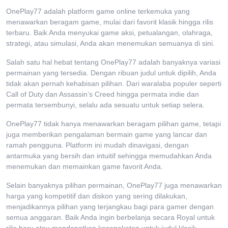
OnePlay77 adalah platform game online terkemuka yang
menawarkan beragam game, mulai dari favorit klasik hingga rilis
terbaru. Baik Anda menyukai game aksi, petualangan, olahraga,
strategi, atau simulasi, Anda akan menemukan semuanya di sini.
Salah satu hal hebat tentang OnePlay77 adalah banyaknya variasi
permainan yang tersedia. Dengan ribuan judul untuk dipilih, Anda
tidak akan pernah kehabisan pilihan. Dari waralaba populer seperti
Call of Duty dan Assassin’s Creed hingga permata indie dan
permata tersembunyi, selalu ada sesuatu untuk setiap selera.
OnePlay77 tidak hanya menawarkan beragam pilihan game, tetapi
juga memberikan pengalaman bermain game yang lancar dan
ramah pengguna. Platform ini mudah dinavigasi, dengan
antarmuka yang bersih dan intuitif sehingga memudahkan Anda
menemukan dan memainkan game favorit Anda.
Selain banyaknya pilihan permainan, OnePlay77 juga menawarkan
harga yang kompetitif dan diskon yang sering dilakukan,
menjadikannya pilihan yang terjangkau bagi para gamer dengan
semua anggaran. Baik Anda ingin berbelanja secara Royal untuk