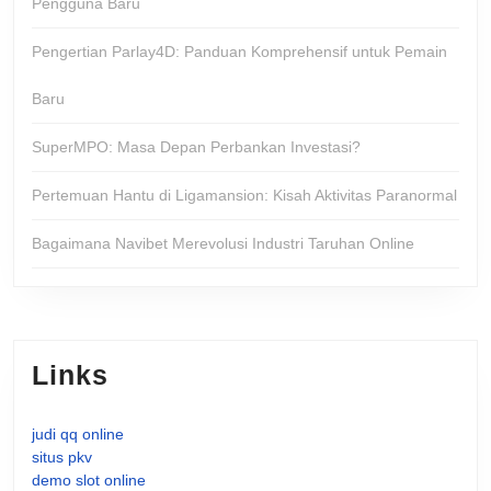
Pengguna Baru
Pengertian Parlay4D: Panduan Komprehensif untuk Pemain
Baru
SuperMPO: Masa Depan Perbankan Investasi?
Pertemuan Hantu di Ligamansion: Kisah Aktivitas Paranormal
Bagaimana Navibet Merevolusi Industri Taruhan Online
Links
judi qq online
situs pkv
demo slot online