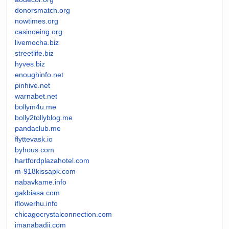
donorsmatch.org
nowtimes.org
casinoeing.org
livemocha.biz
streetlife.biz
hyves.biz
enoughinfo.net
pinhive.net
warnabet.net
bollym4u.me
bolly2tollyblog.me
pandaclub.me
flyttevask.io
byhous.com
hartfordplazahotel.com
m-918kissapk.com
nabavkame.info
gakbiasa.com
iflowerhu.info
chicagocrystalconnection.com
imanabadii.com