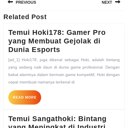
PREVIOUS
NEXT
navigation
Related Post
Previous
Next
post:
post:
Temui Hoki178: Gamer Pro
yang Membuat Gejolak di
Temui
Dunia Esports
Hoki178:
[ad_1] Hoki178, juga dikenal sebagai Hoki, adalah bintang
Gamer
yang sedang naik daun di dunia game profesional. Dengan
Pro
bakat alaminya dalam bermain game kompetitif, Hoki dengan
yang
cepat membuat namanya terkenal di
Membuat
READ
READ MORE
Gejolak
MORE
di
Dunia
Temui Sangathoki: Bintang
Esports
yang Meningkat di Industri