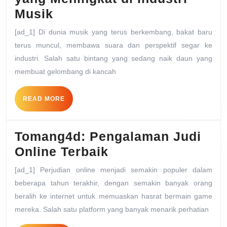
Temui
Musik
Sangathoki:
[ad_1] Di dunia musik yang terus berkembang, bakat baru
Bintang
terus muncul, membawa suara dan perspektif segar ke
yang
industri. Salah satu bintang yang sedang naik daun yang
Meningkat
membuat gelombang di kancah
di
READ
READ MORE
Industri
MORE
Musik
Tomang4d: Pengalaman Judi
Tomang4d:
Online Terbaik
Pengalaman
[ad_1] Perjudian online menjadi semakin populer dalam
Judi
beberapa tahun terakhir, dengan semakin banyak orang
Online
beralih ke internet untuk memuaskan hasrat bermain game
Terbaik
mereka. Salah satu platform yang banyak menarik perhatian