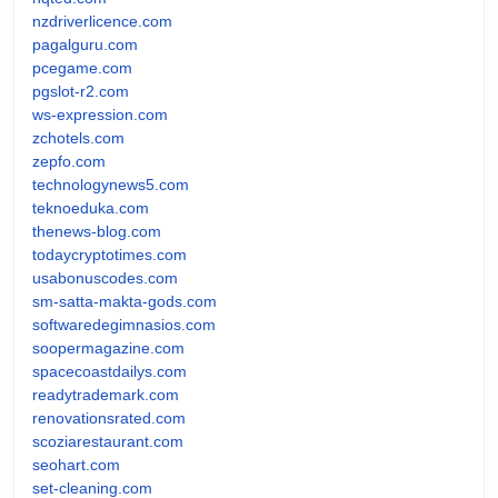
nzdriverlicence.com
pagalguru.com
pcegame.com
pgslot-r2.com
ws-expression.com
zchotels.com
zepfo.com
technologynews5.com
teknoeduka.com
thenews-blog.com
todaycryptotimes.com
usabonuscodes.com
sm-satta-makta-gods.com
softwaredegimnasios.com
soopermagazine.com
spacecoastdailys.com
readytrademark.com
renovationsrated.com
scoziarestaurant.com
seohart.com
set-cleaning.com