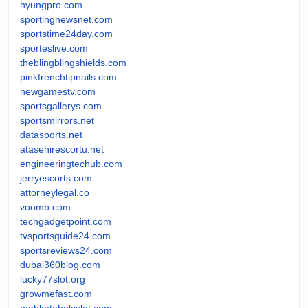
hyungpro.com
sportingnewsnet.com
sportstime24day.com
sporteslive.com
theblingblingshields.com
pinkfrenchtipnails.com
newgamestv.com
sportsgallerys.com
sportsmirrors.net
datasports.net
atasehirescortu.net
engineeringtechub.com
jerryescorts.com
attorneylegal.co
voomb.com
techgadgetpoint.com
tvsportsguide24.com
sportsreviews24.com
dubai360blog.com
lucky77slot.org
growmefast.com
mahkotahokislot.com