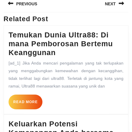
PREVIOUS
NEXT
navigation
Related Post
Previous
Next
post:
post:
Temukan Dunia Ultra88: Di
mana Pemborosan Bertemu
Temukan
Keanggunan
Dunia
[ad_1] Jika Anda mencari pengalaman yang tak terlupakan
Ultra88:
yang menggabungkan kemewahan dengan kecanggihan,
Di
tidak terlihat lagi dari ultra88. Terletak di jantung kota yang
mana
ramai, Ultra88 menawarkan suasana yang unik dan
Pemborosan
READ
READ MORE
Bertemu
MORE
Keanggunan
Keluarkan Potensi