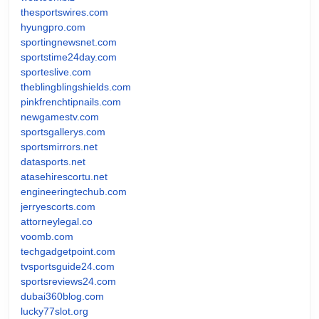
thesportswires.com
hyungpro.com
sportingnewsnet.com
sportstime24day.com
sporteslive.com
theblingblingshields.com
pinkfrenchtipnails.com
newgamestv.com
sportsgallerys.com
sportsmirrors.net
datasports.net
atasehirescortu.net
engineeringtechub.com
jerryescorts.com
attorneylegal.co
voomb.com
techgadgetpoint.com
tvsportsguide24.com
sportsreviews24.com
dubai360blog.com
lucky77slot.org