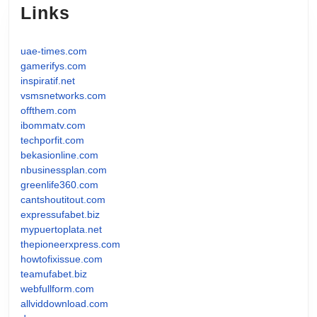
Links
uae-times.com
gamerifys.com
inspiratif.net
vsmsnetworks.com
offthem.com
ibommatv.com
techporfit.com
bekasionline.com
nbusinessplan.com
greenlife360.com
cantshoutitout.com
expressufabet.biz
mypuertoplata.net
thepioneerxpress.com
howtofixissue.com
teamufabet.biz
webfullform.com
allviddownload.com