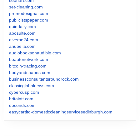
seohart.com
set-cleaning.com
promodesignai.com
publicistspaper.com
quindaily.com
abosulte.com
aiverse24.com
anubella.com
audiobooksonaudible.com
beautenetwork.com
bitcoin-tracing.com
bodyandshapes.com
businessconsultantsroundrock.com
classicglobalnews.com
cybercusp.com
britaintt.com
deconds.com
easycartltd-domesticcleaningservicesedinburgh.com