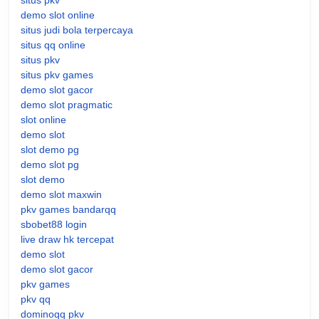
demo slot online
situs judi bola terpercaya
situs qq online
situs pkv
situs pkv games
demo slot gacor
demo slot pragmatic
slot online
demo slot
slot demo pg
demo slot pg
slot demo
demo slot maxwin
pkv games bandarqq
sbobet88 login
live draw hk tercepat
demo slot
demo slot gacor
pkv games
pkv qq
dominoqq pkv