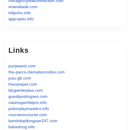
chicagocrystalconnection.com
imanabadii.com
trilipohu.info
appruptio.info
Links
punjwanis.com
the-parcs-clematiscondos.com
jusu-gb.com
thecarepet.com
blogwriterplus.com
guestpostingseo.com
casinogambitpro.info
pokerplaymasters.info
courseoncourse.com
bantinbatdongsan247.com
bahednog.info