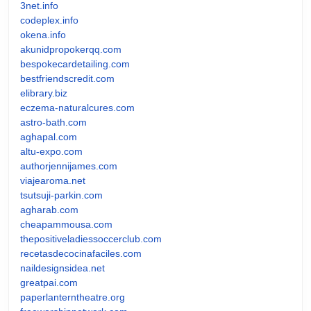
3net.info
codeplex.info
okena.info
akunidpropokerqq.com
bespokecardetailing.com
bestfriendscredit.com
elibrary.biz
eczema-naturalcures.com
astro-bath.com
aghapal.com
altu-expo.com
authorjennijames.com
viajearoma.net
tsutsuji-parkin.com
agharab.com
cheapammousa.com
thepositiveladiessoccerclub.com
recetasdecocinafaciles.com
naildesignsidea.net
greatpai.com
paperlanterntheatre.org