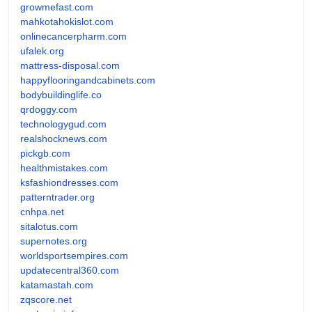
growmefast.com
mahkotahokislot.com
onlinecancerpharm.com
ufalek.org
mattress-disposal.com
happyflooringandcabinets.com
bodybuildinglife.co
qrdoggy.com
technologygud.com
realshocknews.com
pickgb.com
healthmistakes.com
ksfashiondresses.com
patterntrader.org
cnhpa.net
sitalotus.com
supernotes.org
worldsportsempires.com
updatecentral360.com
katamastah.com
zqscore.net