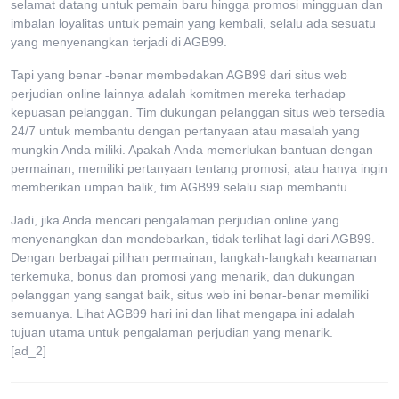
selamat datang untuk pemain baru hingga promosi mingguan dan
imbalan loyalitas untuk pemain yang kembali, selalu ada sesuatu
yang menyenangkan terjadi di AGB99.
Tapi yang benar -benar membedakan AGB99 dari situs web
perjudian online lainnya adalah komitmen mereka terhadap
kepuasan pelanggan. Tim dukungan pelanggan situs web tersedia
24/7 untuk membantu dengan pertanyaan atau masalah yang
mungkin Anda miliki. Apakah Anda memerlukan bantuan dengan
permainan, memiliki pertanyaan tentang promosi, atau hanya ingin
memberikan umpan balik, tim AGB99 selalu siap membantu.
Jadi, jika Anda mencari pengalaman perjudian online yang
menyenangkan dan mendebarkan, tidak terlihat lagi dari AGB99.
Dengan berbagai pilihan permainan, langkah-langkah keamanan
terkemuka, bonus dan promosi yang menarik, dan dukungan
pelanggan yang sangat baik, situs web ini benar-benar memiliki
semuanya. Lihat AGB99 hari ini dan lihat mengapa ini adalah
tujuan utama untuk pengalaman perjudian yang menarik.
[ad_2]
Post