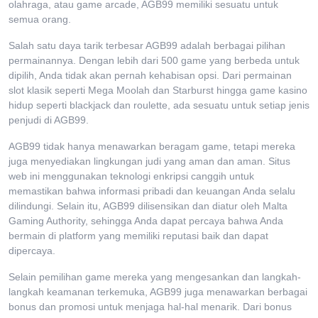
olahraga, atau game arcade, AGB99 memiliki sesuatu untuk
semua orang.
Salah satu daya tarik terbesar AGB99 adalah berbagai pilihan
permainannya. Dengan lebih dari 500 game yang berbeda untuk
dipilih, Anda tidak akan pernah kehabisan opsi. Dari permainan
slot klasik seperti Mega Moolah dan Starburst hingga game kasino
hidup seperti blackjack dan roulette, ada sesuatu untuk setiap jenis
penjudi di AGB99.
AGB99 tidak hanya menawarkan beragam game, tetapi mereka
juga menyediakan lingkungan judi yang aman dan aman. Situs
web ini menggunakan teknologi enkripsi canggih untuk
memastikan bahwa informasi pribadi dan keuangan Anda selalu
dilindungi. Selain itu, AGB99 dilisensikan dan diatur oleh Malta
Gaming Authority, sehingga Anda dapat percaya bahwa Anda
bermain di platform yang memiliki reputasi baik dan dapat
dipercaya.
Selain pemilihan game mereka yang mengesankan dan langkah-
langkah keamanan terkemuka, AGB99 juga menawarkan berbagai
bonus dan promosi untuk menjaga hal-hal menarik. Dari bonus