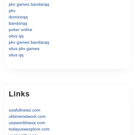
pkv games bandarqq
pkv
dominoqq
bandarqq
poker online
situs qq
pkv games bandarqq
situs pkv games
situs qq
Links
usafullnewz.com
uktimenetwork.com
usaworldnewz.com
todayusaexplore.com