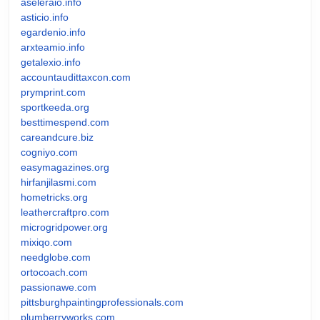
aseleraio.info
asticio.info
egardenio.info
arxteamio.info
getalexio.info
accountaudittaxcon.com
prymprint.com
sportkeeda.org
besttimespend.com
careandcure.biz
cogniyo.com
easymagazines.org
hirfanjilasmi.com
hometricks.org
leathercraftpro.com
microgridpower.org
mixiqo.com
needglobe.com
ortocoach.com
passionawe.com
pittsburghpaintingprofessionals.com
plumberryworks.com